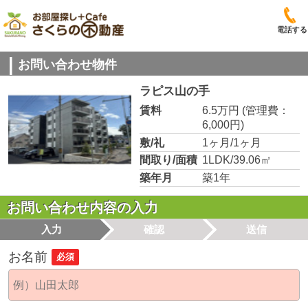
電話する
お問い合わせ物件
ラピス山の手
賃料
6.5万円
(管理費：
6,000円)
敷/礼
1ヶ月/1ヶ月
間取り/面積
1LDK/39.06㎡
築年月
築1年
お問い合わせ内容の入力
入力
確認
送信
お名前
必須