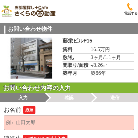
電話する
お問い合わせ物件
藤栄ビルF15
賃料
16.5万円
敷/礼
3ヶ月/1.1ヶ月
間取り/面積
-/8.26㎡
築年月
築66年
お問い合わせ内容の入力
入力
確認
送信
お名前
必須