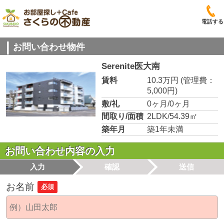
電話する
お問い合わせ物件
Serenite医大南
賃料
10.3万円
(管理費：
5,000円)
敷/礼
0ヶ月/0ヶ月
間取り/面積
2LDK/54.39㎡
築年月
築1年未満
お問い合わせ内容の入力
入力
確認
送信
お名前
必須