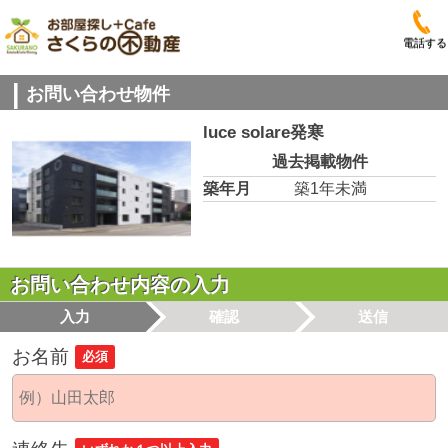
電話する
お問い合わせ物件
luce solare発寒
過去掲載物件
築年月
築1年未満
お問い合わせ内容の入力
入力
確認
送信
お名前
必須