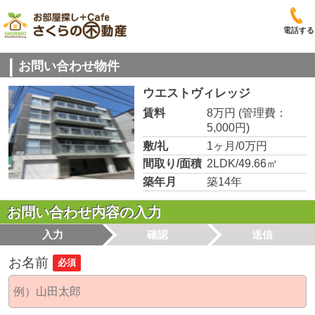
電話する
お問い合わせ物件
ウエストヴィレッジ
賃料
8万円
(管理費：
5,000円)
敷/礼
1ヶ月/0万円
間取り/面積
2LDK/49.66㎡
築年月
築14年
お問い合わせ内容の入力
入力
確認
送信
お名前
必須