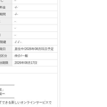
増し
-
料金
-/-
期間
-/-
社
-
-
間
-
/階建
-/ -/ -
能日
居住中/2026年08月01日予定
貸区分
仲介/一般
効期限
2026年08月17日
━━━━━
覧」
能ー
━━━━━
了できる新しいオンラインサービスで