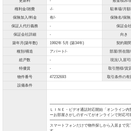
更新料
-
敷金積み
権利金/雑費
-/-
駐車場/月額
保険加入/料金
有/-
保険名/保険
保証人代行義務
-
保証会
保証会社詳細
-
向き
築年月(築年数)
1992年 5月 (築34年)
契約期
種別/構造
アパート/-
部屋/所在階
総戸数
-
現況/入居可
特優賃
-
取引態様/賃
物件番号
47232693
取引条件の有
設備条件
━━━━━━━━━━━━━━━━━━━━━
ＬＩＮＥ・ビデオ通話対応開始「オンライン内
ーお部屋さがしのすべてがオンラインで対応可
━━━━━━━━━━━━━━━━━━━━━
スマートフォンだけで物件探しから入居まで完
す。