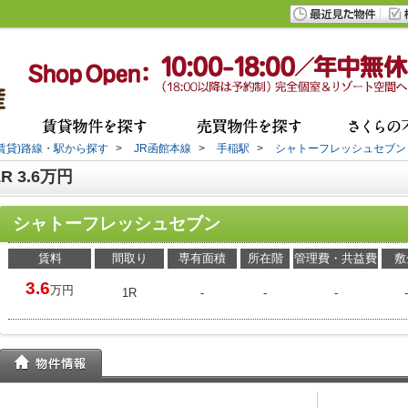
(賃貸)路線・駅から探す
>
JR函館本線
>
手稲駅
>
シャトーフレッシュセブン
 3.6万円
シャトーフレッシュセブン
賃料
間取り
専有面積
所在階
管理費・共益費
敷
3.6
万円
1R
-
-
-
-