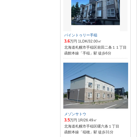
パイントゥリー手稲
3.6
万円 1LDK/32.00㎡
北海道札幌市手稲区前田二条１１丁目
函館本線「手稲」駅 徒歩6分
メゾンサトウ
3.5
万円 1R/26.49㎡
北海道札幌市手稲区曙六条１丁目
函館本線「稲穂」駅 徒歩31分