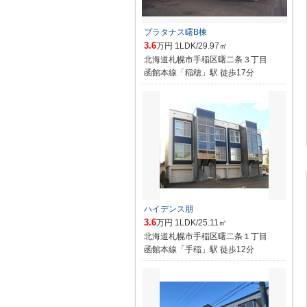
プラタナス曙B棟
3.6
万円 1LDK/29.97㎡
北海道札幌市手稲区曙二条３丁目
函館本線「稲穂」駅 徒歩17分
ハイデンス朋
3.6
万円 1LDK/25.11㎡
北海道札幌市手稲区曙二条１丁目
函館本線「手稲」駅 徒歩12分