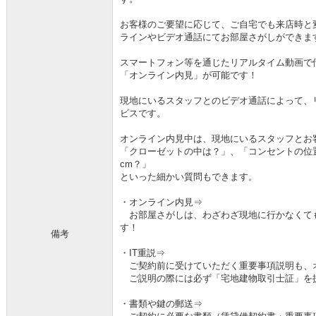
お客様のご要望に応じて、ご自宅でも来店時と
ラインやビデオ通話にてお部屋さがしができま
スマートフォン等を通じたリアルタイム動画で
「オンライン内見」が可能です！
現地にいるスタッフとのビデオ通話によって、
ビスです。
オンライン内見中は、現地にいるスタッフとお
「クローゼットの中は？」、「コンセントの位
cm？」
といった細かい質問もできます。
・オンライン内見⇒
お部屋さがしは、わざわざ現地に行かなくて
す！
備考
・IT重説⇒
ご契約前に受けていただく重要事項説明も、
ご説明の際には必ず「宅地建物取引士証」を
・書類や鍵の郵送⇒