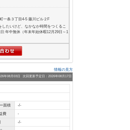
一条３丁目4-5 藤川ビル２F
屋探しをしたいけど、なかなか時間をつくるこ
:年中無休（年末年始休暇12月29日～1
情報の見方
26年08月03日
次回更新予定日：2026年08月17日
ニー面積
-/-
益費
-
引
-/-