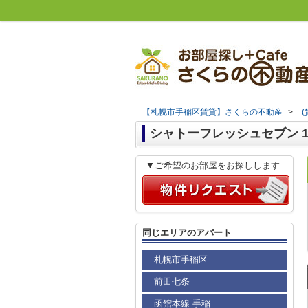
【札幌市手稲区賃貸】さくらの不動産
>
シャトーフレッシュセブン 1R
▼ご希望のお部屋をお探しします
同じエリアのアパート
札幌市手稲区
前田七条
函館本線 手稲