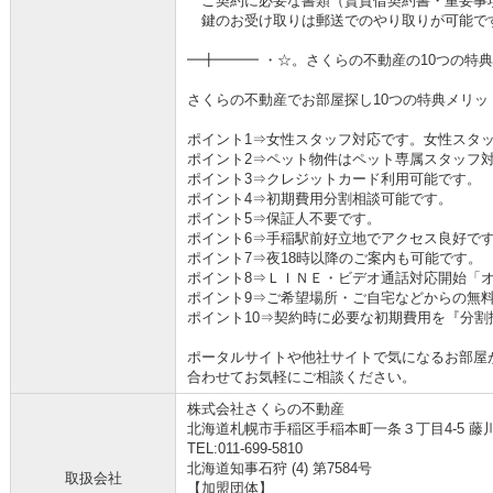
ご契約に必要な書類（賃貸借契約書・重要事
鍵のお受け取りは郵送でのやり取りが可能で
━╋━━━ ・☆。さくらの不動産の10つの特
さくらの不動産でお部屋探し10つの特典メリッ
ポイント1⇒女性スタッフ対応です。女性スタ
ポイント2⇒ペット物件はペット専属スタッフ
ポイント3⇒クレジットカード利用可能です。
ポイント4⇒初期費用分割相談可能です。
ポイント5⇒保証人不要です。
ポイント6⇒手稲駅前好立地でアクセス良好で
ポイント7⇒夜18時以降のご案内も可能です。
ポイント8⇒ＬＩＮＥ・ビデオ通話対応開始「
ポイント9⇒ご希望場所・ご自宅などからの無
ポイント10⇒契約時に必要な初期費用を『分
ポータルサイトや他社サイトで気になるお部屋
合わせてお気軽にご相談ください。
株式会社さくらの不動産
北海道札幌市手稲区手稲本町一条３丁目4-5 藤
TEL:011-699-5810
北海道知事石狩 (4) 第7584号
取扱会社
【加盟団体】