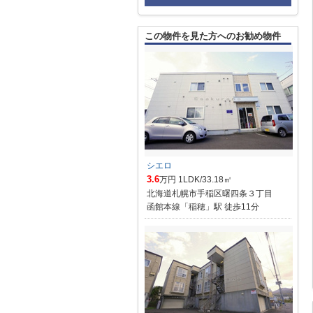
この物件を見た方へのお勧め物件
シエロ
3.6
万円 1LDK/33.18㎡
北海道札幌市手稲区曙四条３丁目
函館本線「稲穂」駅 徒歩11分