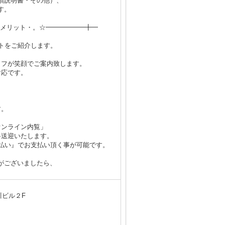
項説明書・その他）、
す。
典メリット・。☆━━━━━━╋━
トをご紹介します。
ッフが笑顔でご案内致します。
対応です。
す。
オンライン内覧」
料送迎いたします。
割払い』でお支払い頂く事が可能です。
がございましたら、
川ビル２F