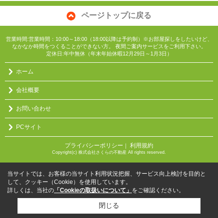
ページトップに戻る
営業時間:営業時間：10:00～18:00（18:00以降は予約制）※お部屋探しをしたいけど、
なかなか時間をつくることができない方。 夜間ご案内サービスをご利用下さい。
定休日:年中無休（年末年始休暇12月29日～1月3日）
ホーム
会社概要
お問い合わせ
PCサイト
プライバシーポリシー
利用規約
｜
Copyright(c) 株式会社さくらの不動産 All rights reserved.
当サイトでは、お客様の当サイト利用状況把握、サービス向上検討を目的と
して、クッキー（Cookie）を使用しています。
詳しくは、当社の
「Cookieの取扱いについて」
をご確認ください。
閉じる