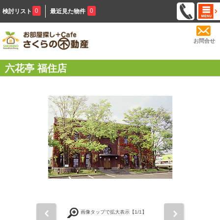
0
0
検討リスト
最近見た物件
お問合せ
六花亭 福住店
前
次
画像タップで拡大表示【
1
/1】