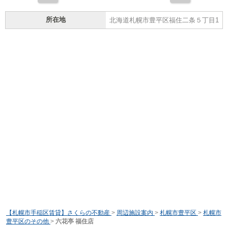
所在地
北海道札幌市豊平区福住二条５丁目1
【札幌市手稲区賃貸】さくらの不動産
>
周辺施設案内
>
札幌市豊平区
>
札幌市
豊平区のその他
>
六花亭 福住店