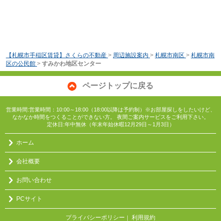
【札幌市手稲区賃貸】さくらの不動産
>
周辺施設案内
>
札幌市南区
>
札幌市南
区の公民館
>
すみかわ地区センター
ページトップに戻る
営業時間:営業時間：10:00～18:00（18:00以降は予約制）※お部屋探しをしたいけど、
なかなか時間をつくることができない方。 夜間ご案内サービスをご利用下さい。
定休日:年中無休（年末年始休暇12月29日～1月3日）
ホーム
会社概要
お問い合わせ
PCサイト
プライバシーポリシー
利用規約
｜