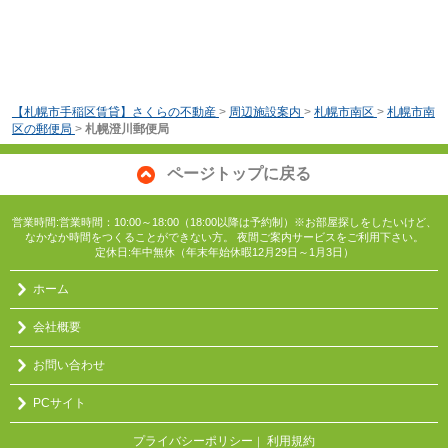
【札幌市手稲区賃貸】さくらの不動産
>
周辺施設案内
>
札幌市南区
>
札幌市南
区の郵便局
>
札幌澄川郵便局
ページトップに戻る
営業時間:営業時間：10:00～18:00（18:00以降は予約制）※お部屋探しをしたいけど、
なかなか時間をつくることができない方。 夜間ご案内サービスをご利用下さい。
定休日:年中無休（年末年始休暇12月29日～1月3日）
ホーム
会社概要
お問い合わせ
PCサイト
プライバシーポリシー
利用規約
｜