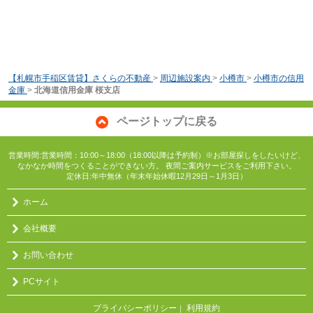
【札幌市手稲区賃貸】さくらの不動産
>
周辺施設案内
>
小樽市
>
小樽市の信用
金庫
>
北海道信用金庫 桜支店
ページトップに戻る
営業時間:営業時間：10:00～18:00（18:00以降は予約制）※お部屋探しをしたいけど、
なかなか時間をつくることができない方。 夜間ご案内サービスをご利用下さい。
定休日:年中無休（年末年始休暇12月29日～1月3日）
ホーム
会社概要
お問い合わせ
PCサイト
プライバシーポリシー
利用規約
｜