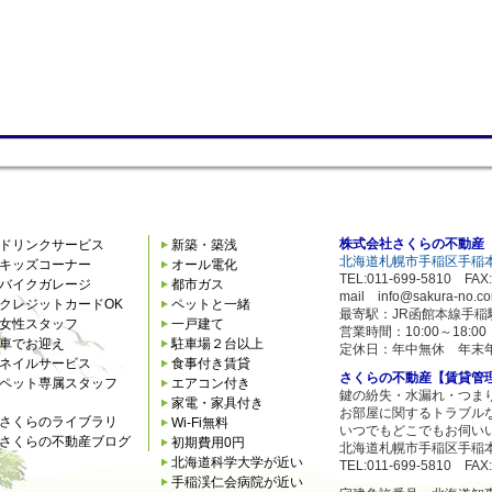
株式会社さくらの不動産
ドリンクサービス
新築・築浅
北海道札幌市手稲区手稲本
キッズコーナー
オール電化
TEL:011-699-5810 FAX:
バイクガレージ
都市ガス
mail info@sakura-no.c
クレジットカードOK
ペットと一緒
最寄駅：JR函館本線手稲
女性スタッフ
一戸建て
営業時間：10:00～18:
車でお迎え
駐車場２台以上
定休日：年中無休 年末
ネイルサービス
食事付き賃貸
さくらの不動産【賃貸管
ペット専属スタッフ
エアコン付き
鍵の紛失・水漏れ・つま
家電・家具付き
お部屋に関するトラブル
さくらのライブラリ
Wi-Fi無料
いつでもどこでもお伺い
さくらの不動産ブログ
初期費用0円
北海道札幌市手稲区手稲本
北海道科学大学が近い
TEL:011-699-5810 FAX:
手稲渓仁会病院が近い