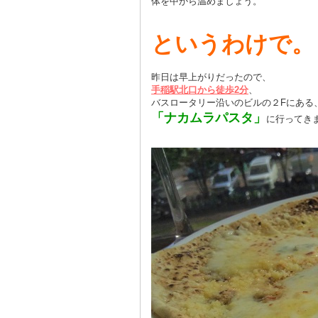
体を中から温めましょう。
というわけで。
昨日は早上がりだったので、
手稲駅北口から徒歩2分
、
バスロータリー沿いのビルの２Fにある
「ナカムラパスタ」
に行ってき