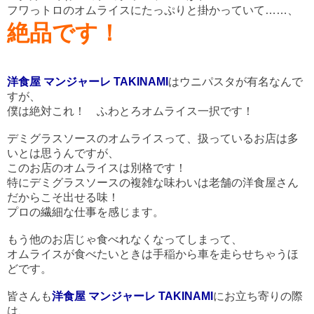
フワっトロのオムライスにたっぷりと掛かっていて……、
絶品です！
洋食屋 マンジャーレ TAKINAMI
はウニパスタが有名なんで
すが、
僕は絶対これ！ ふわとろオムライス一択です！
デミグラスソースのオムライスって、扱っているお店は多
いとは思うんですが、
このお店のオムライスは別格です！
特にデミグラスソースの複雑な味わいは老舗の洋食屋さん
だからこそ出せる味！
プロの繊細な仕事を感じます。
もう他のお店じゃ食べれなくなってしまって、
オムライスが食べたいときは手稲から車を走らせちゃうほ
どです。
皆さんも
洋食屋 マンジャーレ TAKINAMI
にお立ち寄りの際
は、