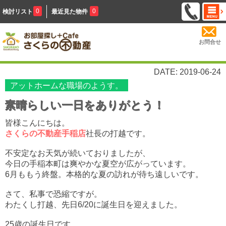
0
0
検討リスト
最近見た物件
お問合せ
DATE: 2019-06-24
アットホームな職場のようす。
素晴らしい一日をありがとう！
皆様こんにちは。
さくらの不動産手稲店
社長の打越です。
不安定なお天気が続いておりましたが、
今日の手稲本町は爽やかな夏空が広がっています。
6月ももう終盤。本格的な夏の訪れが待ち遠しいです。
さて、私事で恐縮ですが。
わたくし打越、先日6/20に誕生日を迎えました。
25歳の誕生日です。