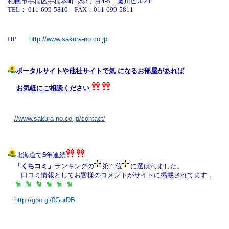
札幌市手稲区手稲本町1条3丁目4-5
藤川ビル2Ｆ
TEL： 011-699-5810
FAX：011-699-5811
HP
http://www.sakura-no.co.jp
ポータルサイトや他社サイトで気 になるお部屋があれば
お気軽にご相談ください
//www.sakura-no.co.jp/
contact/
北海道で
5
年
連続
「くちコミ」
ランキングの
第
１
位
に選ばれました。
口コミ情報としてお客様のコメントがサイトに掲載されてます 。
http://goo.gl/0GorDB