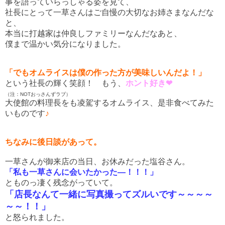
事を語っていらっしゃる姿を見て、
社長にとって一草さんはご自慢の大切なお姉さまなんだな
と、
本当に打越家は仲良しファミリーなんだなあと、
僕まで温かい気分になりました。
「でもオムライスは僕の作った方が美味しいんだよ！」
という社長の輝く笑顔！ もう、
ホント好き❤
（注：NOTおっさんずラブ）
大使館の料理長をも凌駕するオムライス、是非食べてみた
いものです
♪
ちなみに後日談があって。
一草さんが御来店の当日、お休みだった塩谷さん。
「私も一草さんに会いたかった―！！！」
とものっ凄く残念がっていて。
「店長なんて一緒に写真撮ってズルいです～～～～
～～！！」
と怒られました。