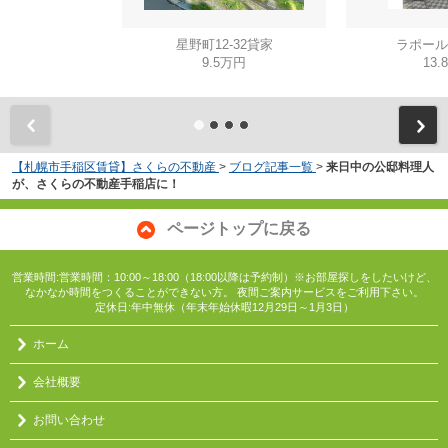
星野町12-32貸家
ラポール
9.5万円
13.
【札幌市手稲区賃貸】さくらの不動産
>
ブログ記事一覧
>
来日中の公邸料理人
が、さくらの不動産手稲店に！
ページトップに戻る
営業時間:営業時間：10:00～18:00（18:00以降は予約制）※お部屋探しをしたいけど、
なかなか時間をつくることができない方。 夜間ご案内サービスをご利用下さい。
定休日:年中無休（年末年始休暇12月29日～1月3日）
ホーム
会社概要
お問い合わせ