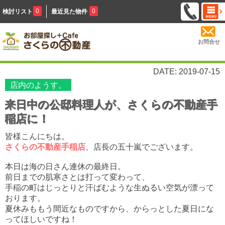
0
0
検討リスト
最近見た物件
お問合せ
DATE: 2019-07-15
店内のようす。
来日中の公邸料理人が、さくらの不動産手
稲店に！
皆様こんにちは。
さくらの不動産手稲店
、店長の五十嵐でございます。
本日は海の日さん連休の最終日。
前日までの肌寒さとは打って変わって、
手稲の町はじっとりと汗ばむような生ぬるい空気が漂って
おります。
夏休みももう間近なものですから、からっとした夏日にな
ってほしいですね！