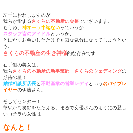
左手におわしますのが
我らが愛する
さくらの不動産の会長
でございます。
もうね、
神オーラ半端ない
っていうか、
スタッフ皆のアイドル
というか、
とにかくお会いしただけで元気な気分になってしまうとい
う、
さくらの不動産の生き神様
的な存在です！
右手側の美女は、
我ら
さくらの不動産の新事業部・さくらのウェディング
の
期待の星！
結婚相談所店長
と
不動産業の営業レディ
という
名バイプレ
イヤー
の伊藤さん。
そしてセンター！
華やかな笑顔をたたえる、まるで女優さんのようにの麗し
いコチラの女性は、
なんと！