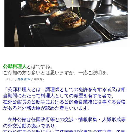
公邸料理人
とはですね。
ご存知の方も多いとは思いますが、一応ご説明を。
（※以下、
外務省HP
より抜粋）
「公邸料理人とは，調理師としての免許を有する者又は相
当期間にわたって料理人としての職歴を有する者で、
在外公館長の公邸等における公的会食業務に従事する資格
があると外務大臣が認めた者をいいます。
在外公館は任国政府等との交渉・情報収集・人脈形成等
の外交活動の拠点であり、
在外公館長の公邸において任国政財官界等の有力者、各国