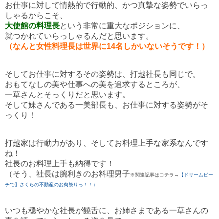
お仕事に対して情熱的で行動的、かつ真摯な姿勢でいらっ
しゃるからこそ、
大使館の料理長
という非常に重大なポジションに、
就つかれていらっしゃるんだと思います。
（なんと女性料理長は世界に14名しかいないそうです！）
そしてお仕事に対するその姿勢は、打越社長も同じで。
おもてなしの美や仕事への美を追求するところが、
一草さんとそっくりだと思います。
そして妹さんである一美部長も、お仕事に対する姿勢がそ
っくり！
打越家は行動力があり、そしてお料理上手な家系なんです
ね！
社長のお料理上手も納得です！
（そう、社長は腕利きのお料理男子
※関連記事はコチラ→
【ドリームビー
チで】さくらの不動産のお肉祭りっ！！）
いつも穏やかな社長が饒舌に、お姉さまである一草さんの