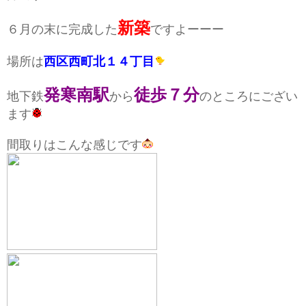
新築
６月の末に完成した
ですよーーー
場所は
西区西町北１４丁目
発寒南駅
徒歩７分
地下鉄
から
のところにござい
ます
間取りはこんな感じです