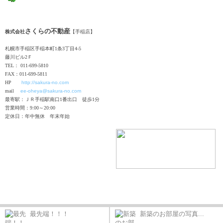
さくらの不動産
株式会社
【手稲店】
札幌市手稲区手稲本町1条3丁目4-5
藤川ビル2Ｆ
TEL： 011-699-5810
FAX：011-699-5811
HP
http://sakura-no.com
mail
ee-oheya@sakura-no.com
最寄駅：ＪＲ手稲駅南口1番出口 徒歩1分
営業時間：9:00～20:00
定休日：年中無休 年末年始
最先端！！！
新築のお部屋の写真...