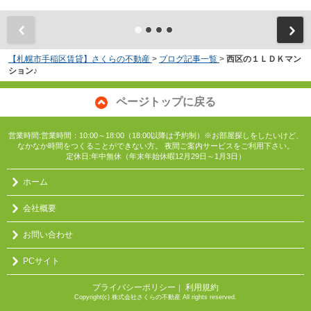
【札幌市手稲区賃貸】さくらの不動産
>
ブログ記事一覧
>
西区の１ＬＤＫマン
ション♪
ページトップに戻る
営業時間:営業時間：10:00～18:00（18:00以降は予約制）※お部屋探しをしたいけど、
なかなか時間をつくることができない方。 夜間ご案内サービスをご利用下さい。
定休日:年中無休（年末年始休暇12月29日～1月3日）
ホーム
会社概要
お問い合わせ
PCサイト
プライバシーポリシー
利用規約
｜
Copyright(c) 株式会社さくらの不動産 All rights reserved.