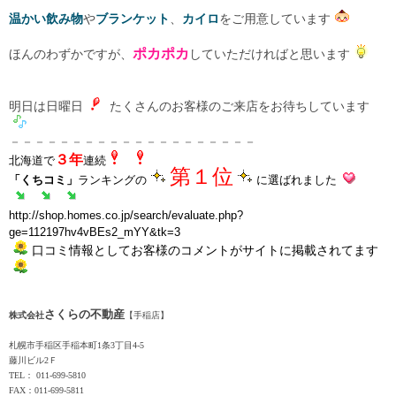
温かい飲み物
や
ブランケット
、
カイロ
をご用意しています
ポカポカ
ほんのわずかですが、
していただければと思います
明日は日曜日
たくさんのお客様のご来店をお待ちしています
－－－－－－－－－－－－－－－－－－－－
３年
北海道で
連続
第１位
「くちコミ」
ランキングの
に選ばれました
http://shop.homes.co.jp/search/evaluate.php?
ge=112197hv4vBEs2_mYY&tk=3
口コミ情報としてお客様のコメントがサイトに掲載されてます
さくらの不動産
株式会社
【手稲店】
札幌市手稲区手稲本町1条3丁目4-5
藤川ビル2Ｆ
TEL： 011-699-5810
FAX：011-699-5811