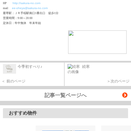
HP
http://sakura-no.com
mail
ee-oheya@sakura-no.com
最寄駅：ＪＲ手稲駅南口1番出口 徒歩1分
営業時間：9:00～20:00
定休日：年中無休 年末年始
今季初すべり♪
続寒
＜ 前のページ
＞次のページ
記事一覧ページへ
おすすめ物件