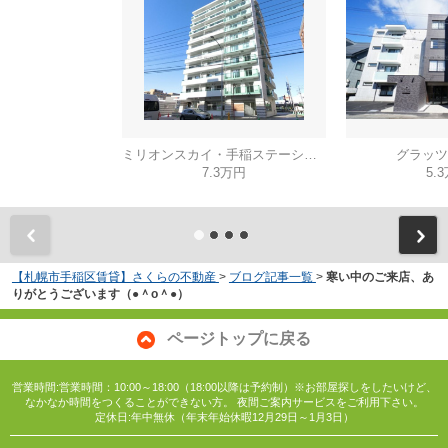
ミリオンスカイ・手稲ステーション
グラッツ
7.3万円
5.
【札幌市手稲区賃貸】さくらの不動産
>
ブログ記事一覧
>
寒い中のご来店、あ
りがとうございます（●＾o＾●）
ページトップに戻る
営業時間:営業時間：10:00～18:00（18:00以降は予約制）※お部屋探しをしたいけど、
なかなか時間をつくることができない方。 夜間ご案内サービスをご利用下さい。
定休日:年中無休（年末年始休暇12月29日～1月3日）