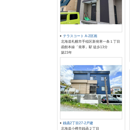
テラスコート A-2区画
北海道札幌市手稲区新発寒一条１丁目
函館本線「発寒」駅 徒歩13分
築23年
銭函2丁目27-2戸建
北海道小樽市銭函２丁目