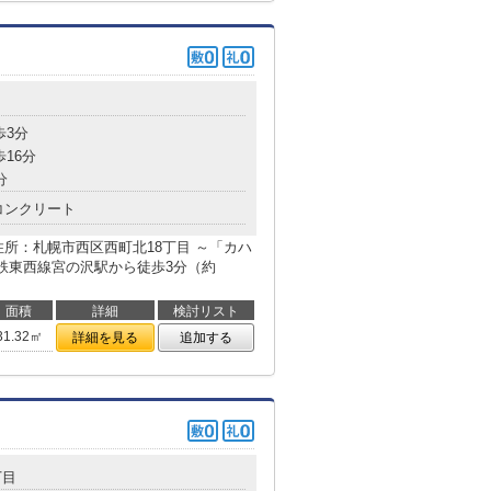
目
歩3分
歩16分
分
コンクリート
所：札幌市西区西町北18丁目 ～「カハ
鉄東西線宮の沢駅から徒歩3分（約
面積
詳細
検討リスト
31.32㎡
詳細を見る
追加する
丁目