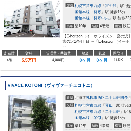
交通
札幌市営東西線
「
宮の沢
」駅 徒
函館本線
「
発寒
」駅 徒歩16分
函館本線
「
発寒中央
」駅 徒歩32
築10年
4階建
鉄筋
築年
階数
構造
【E-horizon（イーホライズン）宮
宮の沢1条4丁目 ～「E-horizon（
～...
所在階
賃料
管理費・共益費
敷金
礼金
間取り
5.5
万円
0ヶ月
0ヶ月
4階
4,000円
1LDK
VIVACE KOTONI（ヴィヴァーチェコトニ）
北海道
札幌市西区
二十四軒四条
住所
交通
札幌市営東西線
「
琴似
」駅 徒歩
札幌市営東西線
「
二十四軒
」駅 
函館本線
「
琴似
」駅 徒歩15分
築14年
4階建
鉄筋
築年
階数
構造