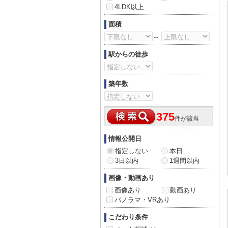
4LDK以上
面積
～
駅からの徒歩
築年数
375
件が該当
情報公開日
指定しない
本日
3日以内
1週間以内
画像・動画あり
画像あり
動画あり
パノラマ・VRあり
こだわり条件