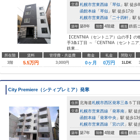
交通
札幌市営東西線
「
琴似
」駅 徒歩
函館本線
「
琴似
」駅 徒歩17分
札幌市営東西線
「
二十四軒
」駅 
築8年
4階建
鉄筋
築年
階数
構造
【CENTNIA（セントニア）山の手】
手3条1丁目 ～「CENTNIA（セント
鉄東...
所在階
賃料
管理費・共益費
敷金
礼金
間取り
5.5
万円
0ヶ月
0万円
3階
3,000円
1LDK
City Premiere（シティプレミア）発寒
北海道
札幌市西区
発寒三条
５丁
住所
交通
札幌市営東西線
「
発寒南
」駅 徒
函館本線
「
発寒中央
」駅 徒歩13
札幌市営東西線
「
宮の沢
」駅 徒
築7年
4階建
鉄筋
築年
階数
構造