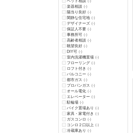
ペット相談
(-)
楽器相談
(-)
陽当り良好
(-)
閑静な住宅地
(-)
デザイナーズ
(-)
保証人不要
(-)
事務所可
(-)
高齢者相談
(-)
眺望良好
(-)
DIY可
(-)
室内洗濯機置場
(-)
フローリング
(-)
ロフト付き
(-)
バルコニー
(-)
都市ガス
(-)
プロパンガス
(-)
オール電化
(-)
エレベーター
(-)
駐輪場
(-)
バイク置場あり
(-)
家具・家電付き
(-)
ガスコンロ
(-)
コンロ２口以上
(-)
冷蔵庫あり
(-)