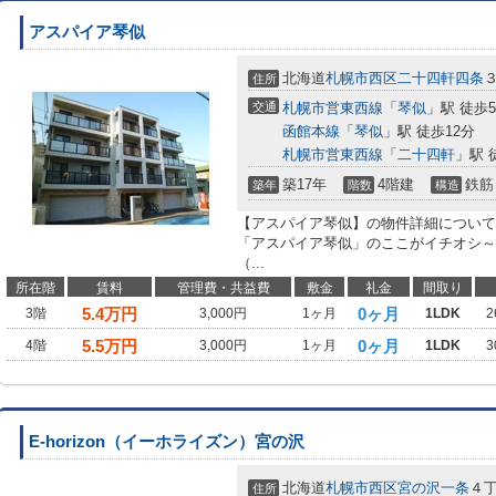
アスパイア琴似
北海道
札幌市西区
二十四軒四条
住所
交通
札幌市営東西線
「
琴似
」駅 徒歩
函館本線
「
琴似
」駅 徒歩12分
札幌市営東西線
「
二十四軒
」駅 
築17年
4階建
鉄筋
築年
階数
構造
【アスパイア琴似】の物件詳細について 
「アスパイア琴似」のここがイチオシ～
（...
所在階
賃料
管理費・共益費
敷金
礼金
間取り
5.4
万円
0ヶ月
3階
3,000円
1ヶ月
1LDK
2
5.5
万円
0ヶ月
4階
3,000円
1ヶ月
1LDK
3
E-horizon（イーホライズン）宮の沢
北海道
札幌市西区
宮の沢一条
４
住所