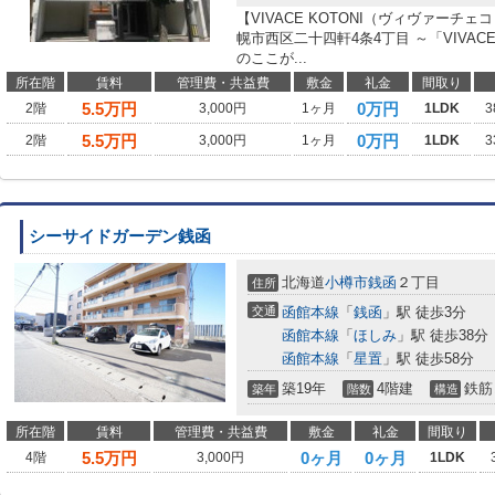
【VIVACE KOTONI（ヴィヴァー
幌市西区二十四軒4条4丁目 ～「VIVAC
のここが...
所在階
賃料
管理費・共益費
敷金
礼金
間取り
5.5
万円
0万円
2階
3,000円
1ヶ月
1LDK
3
5.5
万円
0万円
2階
3,000円
1ヶ月
1LDK
3
シーサイドガーデン銭函
北海道
小樽市
銭函
２丁目
住所
交通
函館本線
「
銭函
」駅 徒歩3分
函館本線
「
ほしみ
」駅 徒歩38分
函館本線
「
星置
」駅 徒歩58分
築19年
4階建
鉄筋
築年
階数
構造
所在階
賃料
管理費・共益費
敷金
礼金
間取り
5.5
万円
0ヶ月
0ヶ月
4階
3,000円
1LDK