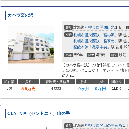
カハラ宮の沢
北海道
札幌市西区
西町北
１８丁
住所
交通
札幌市営東西線
「
宮の沢
」駅 徒
札幌市営東西線
「
発寒南
」駅 徒
函館本線
「
発寒中央
」駅 徒歩19
築9年
4階建
鉄筋
築年
階数
構造
【カハラ宮の沢】の物件詳細について 住
ラ宮の沢」のここがイチオシ～ ～ 地下
240m...
所在階
賃料
管理費・共益費
敷金
礼金
間取り
5.5
万円
0ヶ月
0万円
3階
4,000円
1LDK
CENTNIA（セントニア）山の手
北海道
札幌市西区
山の手三条
１
住所