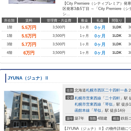
【City Premiere（シティプレミ
区発寒3条5丁目 ～「City Premie
シ...
所在階
賃料
管理費・共益費
敷金
礼金
間取り
5.5
万円
0ヶ月
1階
3,500円
1ヶ月
1LDK
3
5.5
万円
0ヶ月
1階
3,500円
1ヶ月
1LDK
3
5.7
万円
0ヶ月
3階
3,500円
1ヶ月
1LDK
3
6
万円
0ヶ月
4階
3,500円
1ヶ月
1LDK
3
JYUNA（ジュナ）Ⅱ
北海道
札幌市西区
二十四軒一条
住所
交通
札幌市営東西線
「
二十四軒
」駅 
札幌市営東西線
「
琴似
」駅 徒歩1
函館本線
「
琴似
」駅 徒歩14分
築7年
4階建
鉄筋
築年
階数
構造
【JYUNA（ジュナ）Ⅱ】の物件詳細に