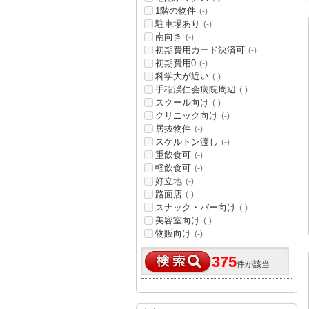
1階の物件
(-)
駐車場あり
(-)
南向き
(-)
初期費用カード決済可
(-)
初期費用0
(-)
科学大が近い
(-)
手稲渓仁会病院周辺
(-)
スクール向け
(-)
クリニック向け
(-)
居抜物件
(-)
スケルトン渡し
(-)
重飲食可
(-)
軽飲食可
(-)
好立地
(-)
路面店
(-)
スナック・バー向け
(-)
美容室向け
(-)
物販向け
(-)
375
件が該当