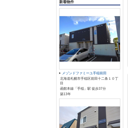
新着物件
メゾンドファミーユ手稲前田
北海道札幌市手稲区前田十二条１０丁
目
函館本線「手稲」駅 徒歩37分
築13年