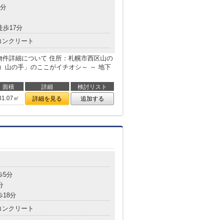
8分
徒歩17分
コンクリート
の物件詳細について 住所：札幌市西区山の
ニア）山の手」のここがイチオシ～ ～ 地下
面積
詳細
検討リスト
31.07㎡
詳細を見る
追加する
目
歩5分
分
歩18分
コンクリート