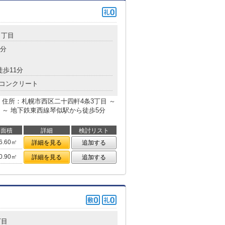
３丁目
5分
徒歩11分
コンクリート
住所：札幌市西区二十四軒4条3丁目 ～
 ～ 地下鉄東西線琴似駅から徒歩5分
面積
詳細
検討リスト
6.60㎡
詳細を見る
追加する
0.90㎡
詳細を見る
追加する
丁目