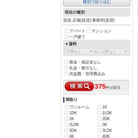
種別で絞り込む
現在の種別
賃貸,店舗(賃貸),事務所(賃貸)
アパート
マンション
一戸建て
▼賃料
～
敷金・保証金なし
礼金・敷引なし
共益費・管理費込み
375
件が該当
間取り
ワンルーム
1K
1DK
1LDK
2K
2DK
2LDK
3K
3DK
3LDK
4K
4DK