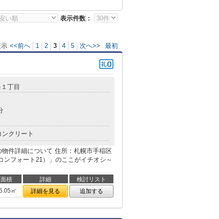
表示件数：
表示
<<前へ
1
2
3
4
5
次へ>>
最初
条
１丁目
分
コンクリート
）】の物件詳細について 住所：札幌市手稲区
1（コンフォート21）」のここがイチオシ～
面積
詳細
検討リスト
6.05㎡
詳細を見る
追加する