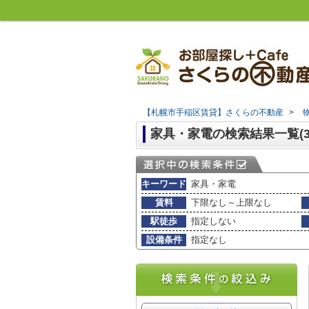
【札幌市手稲区賃貸】さくらの不動産
>
家具・家電の検索結果一覧(3
キーワード
家具・家電
賃料
下限なし～上限なし
駅徒歩
指定しない
設備条件
指定なし