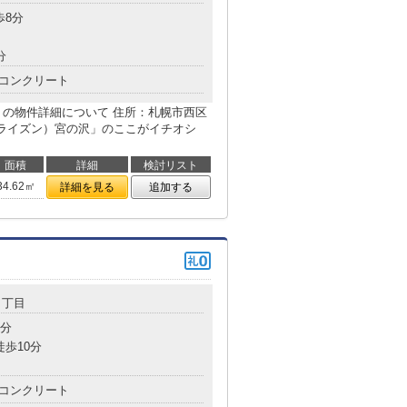
歩8分
分
コンクリート
の沢】の物件詳細について 住所：札幌市西区
イーホライズン）宮の沢」のここがイチオシ
面積
詳細
検討リスト
34.62㎡
詳細を見る
追加する
４丁目
3分
徒歩10分
コンクリート