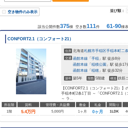
並び順：
空き物件のみ表示
375
111
61-90
該当公開件数
棟 空き数
件
棟
CONFORT2.1（コンフォート21）
北海道
札幌市手稲区
手稲本町二
住所
交通
函館本線
「
手稲
」駅 徒歩8分
函館本線
「
稲積公園
」駅 徒歩17
函館本線
「
稲穂
」駅 徒歩32分
築5年
5階建
鉄筋
築年
階数
構造
【CONFORT2.1（コンフォート21
手稲本町2条1丁目 ～「CONFORT2.
～ ラ...
所在階
賃料
管理費・共益費
敷金
礼金
間取り
5.4
万円
0ヶ月
1階
5,000円
1ヶ月
1LDK
4