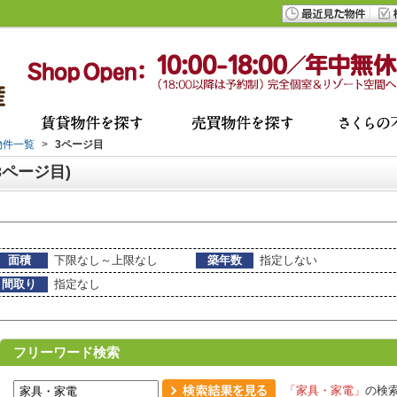
物件一覧
>
3ページ目
ページ目)
面積
下限なし～上限なし
築年数
指定しない
間取り
指定なし
フリーワード検索
「家具・家電」
の検