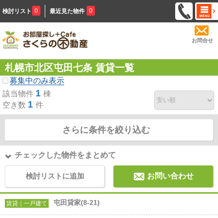
0
0
検討リスト
最近見た物件
お問合せ
札幌市北区屯田七条 賃貸一覧
募集中のみ表示
1
該当物件
棟
1
空き数
件
さらに条件を絞り込む
チェックした物件をまとめて
検討リストに追加
お問い合わせ
屯田貸家(8-21)
賃貸｜一戸建て