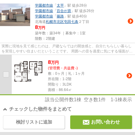
学園都市線
「
太平
」駅 徒歩28分
学園都市線
「
百合が原
」駅 徒歩26分
学園都市線
「
篠路
」駅 徒歩40分
北海道
札幌市北区
屯田七条
２丁目
8
万円
築年数：築34年 ｜募集中：
1室
階数：2階建
実際に現地を見て感じたのは、戸建ならではの開放感と、自分たちらしい暮らし
を実現しやすい住まいだということです。 周囲への音を過度に気にする場面が少
なく、ご家族での生活はもち...
8
万
円
(管理費・共益費 -)
敷：0ヶ月｜礼：1ヶ月
所在階：1-2階
間取り：3LDK
面積：86.64㎡
該当公開件数
1
棟 空き数
1
件
1-1
棟表示
チェックした物件をまとめて
検討リストに追加
お問い合わせ