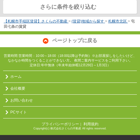
さらに条件を絞り込む
【札幌市手稲区賃貸】さくらの不動産
>
(賃貸)地域から探す
>
札幌市北区
>
屯
田七条の賃貸
ページトップに戻る
営業時間:営業時間：10:00～18:00（18:00以降は予約制）※お部屋探しをしたいけど、
なかなか時間をつくることができない方。 夜間ご案内サービスをご利用下さい。
定休日:年中無休（年末年始休暇12月29日～1月3日）
ホーム
会社概要
お問い合わせ
PCサイト
プライバシーポリシー
利用規約
｜
Copyright(c) 株式会社さくらの不動産 All rights reserved.