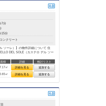
目
歩7分
分
歩15分
コンクリート
ロ デル ソーレ）】の物件詳細について 住
LLO DEL SOLE（カステロ デル ソー
面積
詳細
検討リスト
7.17㎡
詳細を見る
追加する
6.65㎡
詳細を見る
追加する
丁目