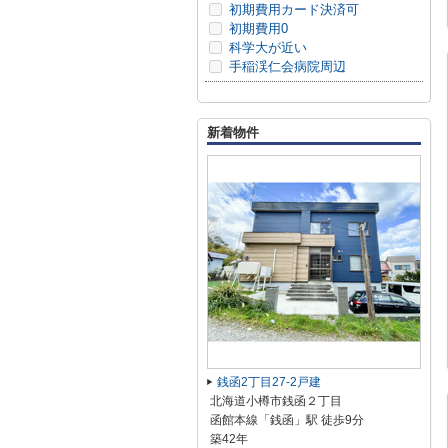
初期費用カード決済可
初期費用0
科学大が近い
手稲渓仁会病院周辺
新着物件
銭函2丁目27-2戸建
北海道小樽市銭函２丁目
函館本線「銭函」駅 徒歩9分
築42年