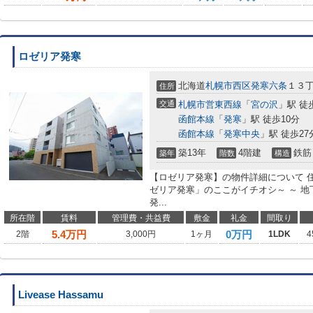
ロゼリア発寒
北海道
札幌市西区
発寒六条
１３
住所
交通
札幌市営東西線
「
宮の沢
」駅 徒
函館本線
「
発寒
」駅 徒歩10分
函館本線
「
発寒中央
」駅 徒歩27
築13年
4階建
鉄筋
築年
階数
構造
【ロゼリア発寒】の物件詳細について 住
ゼリア発寒」のここがイチオシ～ ～ 地下
発...
所在階
賃料
管理費・共益費
敷金
礼金
間取り
5.4
万円
0万円
2階
3,000円
1ヶ月
1LDK
4
Livease Hassamu