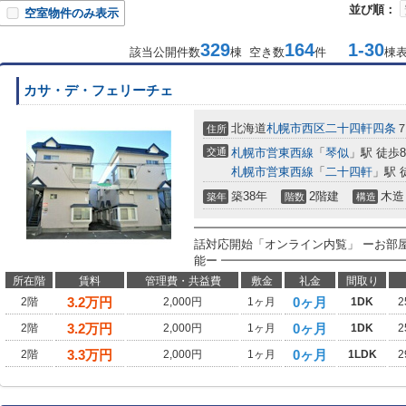
並び順：
空室物件のみ表示
329
164
1-30
該当公開件数
棟 空き数
件
棟
カサ・デ・フェリーチェ
北海道
札幌市西区
二十四軒四条
住所
交通
札幌市営東西線
「
琴似
」駅 徒歩
札幌市営東西線
「
二十四軒
」駅 
築38年
2階建
木造
築年
階数
構造
━━━━━━━━━━━━━━━━━━
話対応開始「オンライン内覧」 ーお部
能ー ━━━━━━━━━━━━━━━━
所在階
賃料
管理費・共益費
敷金
礼金
間取り
3.2
万円
0ヶ月
2階
2,000円
1ヶ月
1DK
2
3.2
万円
0ヶ月
2階
2,000円
1ヶ月
1DK
2
3.3
万円
0ヶ月
2階
2,000円
1ヶ月
1LDK
2