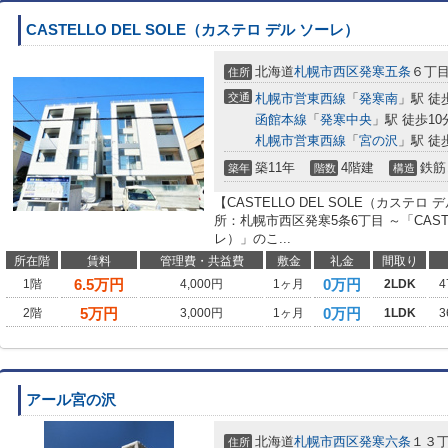
CASTELLO DEL SOLE（カステロ デル ソーレ）
北海道
札幌市西区
発寒五条
６丁
住所
交通
札幌市営東西線
「
発寒南
」駅 徒
函館本線
「
発寒中央
」駅 徒歩10
札幌市営東西線
「
宮の沢
」駅 徒
築11年
4階建
鉄筋
築年
階数
構造
【CASTELLO DEL SOLE（カステ
所：札幌市西区発寒5条6丁目 ～「CASTE
レ）」のこ...
所在階
賃料
管理費・共益費
敷金
礼金
間取り
6.5
万円
0万円
1階
4,000円
1ヶ月
2LDK
4
5
万円
0万円
2階
3,000円
1ヶ月
1LDK
3
アール宮の沢
北海道
札幌市西区
発寒六条
１３
住所