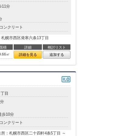
歩11分
分
コンクリート
：札幌市西区発寒六条13丁目
面積
詳細
検討リスト
9.66㎡
詳細を見る
追加する
５丁目
3分
徒歩10分
コンクリート
所：札幌市西区二十四軒4条5丁目 ～