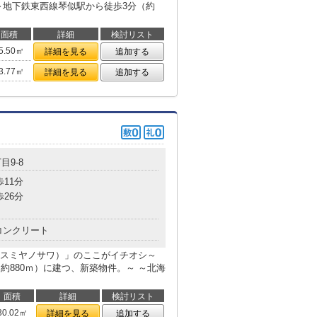
～地下鉄東西線琴似駅から徒歩3分（約
面積
詳細
検討リスト
5.50㎡
詳細を見る
追加する
3.77㎡
詳細を見る
追加する
目9-8
歩11分
歩26分
コンクリート
プレシャスミヤノサワ）」のここがイチオシ～
約880ｍ）に建つ、新築物件。～ ～北海
面積
詳細
検討リスト
30.02㎡
詳細を見る
追加する