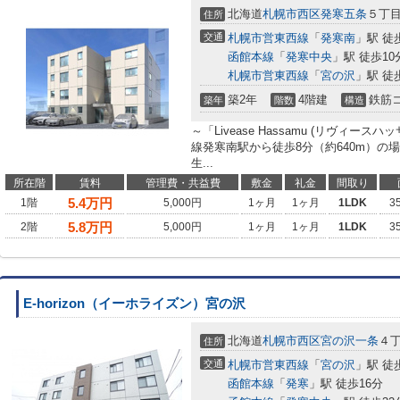
北海道
札幌市西区
発寒五条
５丁
住所
交通
札幌市営東西線
「
発寒南
」駅 徒
函館本線
「
発寒中央
」駅 徒歩10
札幌市営東西線
「
宮の沢
」駅 徒
築2年
4階建
鉄筋
築年
階数
構造
～「Livease Hassamu (リヴィー
線発寒南駅から徒歩8分（約640m）の場
生...
所在階
賃料
管理費・共益費
敷金
礼金
間取り
5.4
万円
1階
5,000円
1ヶ月
1ヶ月
1LDK
3
5.8
万円
2階
5,000円
1ヶ月
1ヶ月
1LDK
3
E-horizon（イーホライズン）宮の沢
北海道
札幌市西区
宮の沢一条
４
住所
交通
札幌市営東西線
「
宮の沢
」駅 徒
函館本線
「
発寒
」駅 徒歩16分