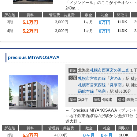
「メゾンドール」のここがイチオシ～ 
240m...
所在階
賃料
管理費・共益費
敷金
礼金
間取り
5.1
万円
0万円
3階
3,000円
1ヶ月
1LDK
3
5.2
万円
0万円
4階
3,000円
1ヶ月
1LDK
3
precious MIYANOSAWA
北海道
札幌市西区
宮の沢二条
１丁
住所
交通
札幌市営東西線
「
宮の沢
」駅 徒
札幌市営東西線
「
発寒南
」駅 徒
函館本線
「
発寒
」駅 徒歩30分
築3年
4階建
鉄筋
築年
階数
構造
～「precious MIYANOSAWA（
～地下鉄東西線宮の沢駅から徒歩11分（
道大野...
所在階
賃料
管理費・共益費
敷金
礼金
間取り
5.3
万円
0ヶ月
0ヶ月
2階
4,000円
1LDK