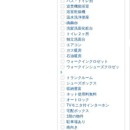
バス・トイレ別
追焚機能浴室
浴室乾燥機
温水洗浄便座
洗面台
洗髪洗面化粧台
トイレ２ヶ所
独立洗面台
エアコン
ガス暖房
石油暖房
ウォークインクロゼット
ウォークインシューズクロゼッ
ト
トランクルーム
シューズボックス
収納豊富
ネット使用料無料
オートロック
TVモニタ付インターホン
宅配ボックス
1階の物件
駐車場あり
南向き