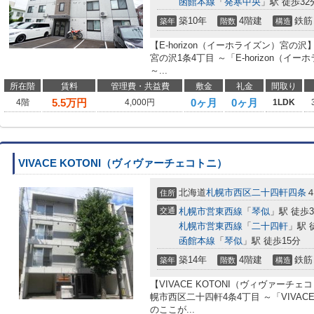
函館本線
「
発寒中央
」駅 徒歩32
築10年
4階建
鉄筋
築年
階数
構造
【E-horizon（イーホライズン）宮
宮の沢1条4丁目 ～「E-horizon（
～...
所在階
賃料
管理費・共益費
敷金
礼金
間取り
5.5
万円
0ヶ月
0ヶ月
4階
4,000円
1LDK
VIVACE KOTONI（ヴィヴァーチェコトニ）
北海道
札幌市西区
二十四軒四条
住所
交通
札幌市営東西線
「
琴似
」駅 徒歩
札幌市営東西線
「
二十四軒
」駅 
函館本線
「
琴似
」駅 徒歩15分
築14年
4階建
鉄筋
築年
階数
構造
【VIVACE KOTONI（ヴィヴァー
幌市西区二十四軒4条4丁目 ～「VIVAC
のここが...