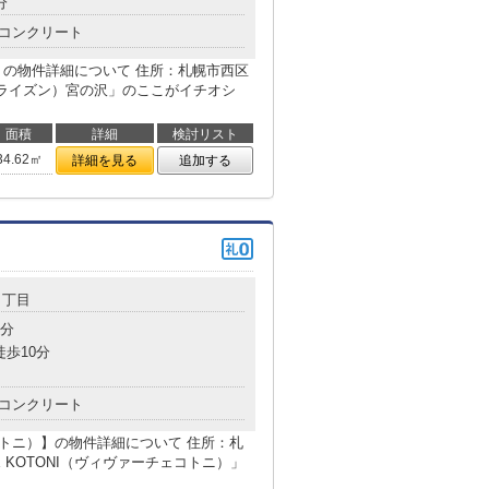
分
コンクリート
の沢】の物件詳細について 住所：札幌市西区
イーホライズン）宮の沢」のここがイチオシ
面積
詳細
検討リスト
34.62㎡
詳細を見る
追加する
４丁目
3分
徒歩10分
コンクリート
チェコトニ）】の物件詳細について 住所：札
E KOTONI（ヴィヴァーチェコトニ）」