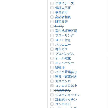
デザイナーズ
保証人不要
事務所可
高齢者相談
眺望良好
DIY可
室内洗濯機置場
フローリング
ロフト付き
バルコニー
都市ガス
プロパンガス
オール電化
エレベーター
駐輪場
バイク置場あり
家具・家電付き
ガスコンロ
コンロ２口以上
冷蔵庫あり
システムキッチン
対面式キッチン
コンロ３口