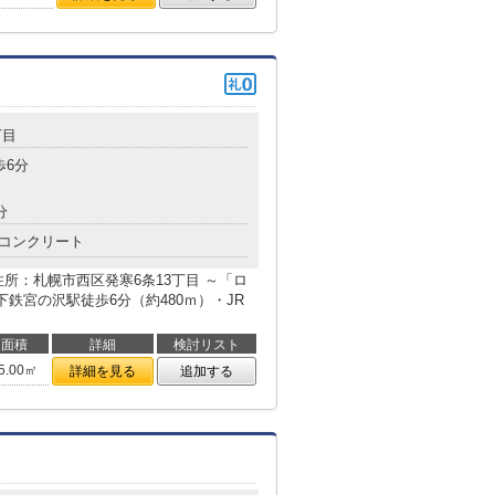
丁目
歩6分
分
コンクリート
所：札幌市西区発寒6条13丁目 ～「ロ
鉄宮の沢駅徒歩6分（約480ｍ）・JR
面積
詳細
検討リスト
5.00㎡
詳細を見る
追加する