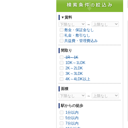
▼賃料
～
敷金・保証金なし
礼金・敷引なし
共益費・管理費込み
間取り
1R～1K
1DK～1LDK
2K～2LDK
3K～3LDK
4K～4LDK以上
面積
～
駅からの徒歩
1分以内
5分以内
7分以内