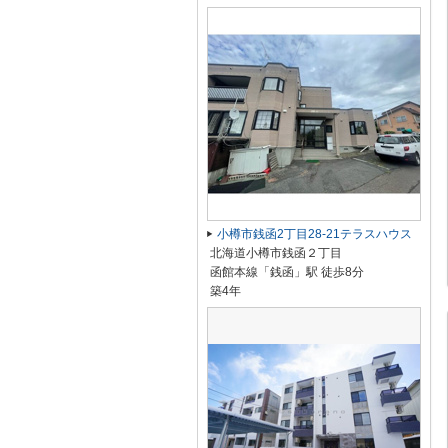
小樽市銭函2丁目28-21テラスハウス
北海道小樽市銭函２丁目
函館本線「銭函」駅 徒歩8分
築4年