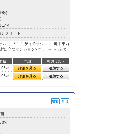
目
歩8分
分
歩17分
コンクリート
スハッサム) 」のここがイチオシ～ ～ 地下東西
所に立つマンションです。 ～ ～ 現代
面積
詳細
検討リスト
5.95㎡
詳細を見る
追加する
5.95㎡
詳細を見る
追加する
丁目
歩8分