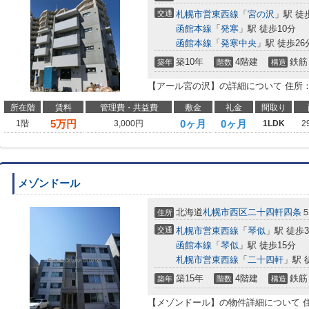
交通
札幌市営東西線
「
宮の沢
」駅 徒
函館本線
「
発寒
」駅 徒歩10分
函館本線
「
発寒中央
」駅 徒歩26
築10年
4階建
鉄筋
築年
階数
構造
【アール宮の沢】の詳細について 住所
所在階
賃料
管理費・共益費
敷金
礼金
間取り
5
万円
0ヶ月
0ヶ月
1階
3,000円
1LDK
2
メゾンドール
北海道
札幌市西区
二十四軒四条
住所
交通
札幌市営東西線
「
琴似
」駅 徒歩
函館本線
「
琴似
」駅 徒歩15分
札幌市営東西線
「
二十四軒
」駅 
築15年
4階建
鉄筋
築年
階数
構造
【メゾンドール】の物件詳細について 住