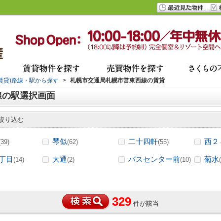
(賃貸)路線・駅から探す
>
札幌市交通局札幌市営東西線の賃貸
線の駅選択画面
絞り込む
琴似
二十四軒
西２
(39)
(62)
(55)
丁目
大通
バスセンター前
菊水
(14)
(2)
(10)
329
件が該当