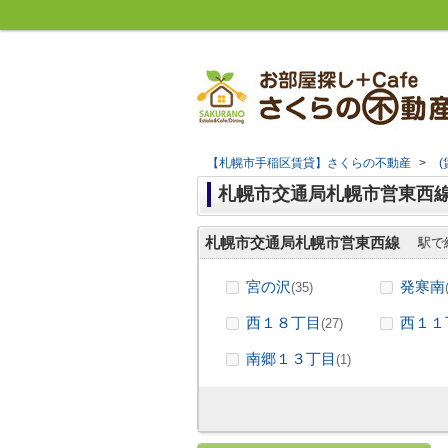
【札幌市手稲区賃貸】さくらの不動産
>
札幌市交通局札幌市営東西
札幌市交通局札幌市営東西線
駅で
宮の沢
発寒南
(35)
西１８丁目
西１１
(27)
南郷１３丁目
(1)