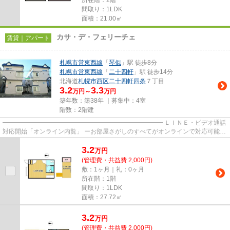
所在階：2階
間取り：1LDK
面積：21.00㎡
カサ・デ・フェリーチェ
賃貸｜アパート
札幌市営東西線
「
琴似
」駅 徒歩8分
札幌市営東西線
「
二十四軒
」駅 徒歩14分
北海道
札幌市西区
二十四軒四条
７丁目
3.2
3.3
万円～
万円
築年数：築38年 ｜募集中：
4室
階数：2階建
━━━━━━━━━━━━━━━━━━━━━━━━━━ ＬＩＮＥ・ビデオ通話
対応開始「オンライン内覧」 ーお部屋さがしのすべてがオンラインで対応可能ー
━━━━━━━━━━━━━━━━━━━━━━━━━━ スマートフォンだけで
3.2
物...
万
円
(管理費・共益費 2,000円)
敷：1ヶ月｜礼：0ヶ月
所在階：1階
間取り：1LDK
面積：27.72㎡
3.2
万
円
(管理費・共益費 2,000円)