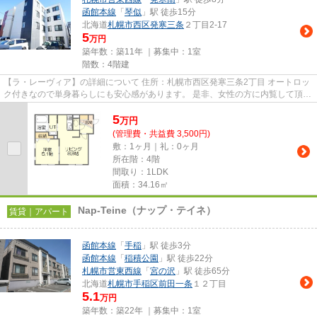
函館本線
「
琴似
」駅 徒歩15分
北海道
札幌市西区
発寒三条
２丁目2-17
5
万円
築年数：築11年 ｜募集中：
1室
階数：4階建
【ラ・レーヴィア】の詳細について 住所：札幌市西区発寒三条2丁目 オートロッ
ク付きなので単身暮らしにも安心感があります。 是非、女性の方に内覧して頂き
たいお部屋です。 リビン...
5
万
円
(管理費・共益費 3,500円)
敷：1ヶ月｜礼：0ヶ月
所在階：4階
間取り：1LDK
面積：34.16㎡
Nap-Teine（ナップ・テイネ）
賃貸｜アパート
函館本線
「
手稲
」駅 徒歩3分
函館本線
「
稲積公園
」駅 徒歩22分
札幌市営東西線
「
宮の沢
」駅 徒歩65分
北海道
札幌市手稲区
前田一条
１２丁目
5.1
万円
築年数：築22年 ｜募集中：
1室