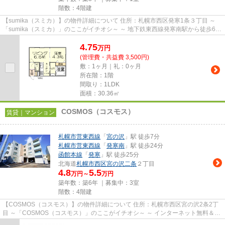
階数：4階建
【sumika（スミカ）】の物件詳細について 住所：札幌市西区発寒1条３丁目 ～
「sumika（スミカ）」のここがイチオシ～ ～ 地下鉄東西線発寒南駅から徒歩6分
（約480m）の場所に建つ物...
4.75
万
円
(管理費・共益費 3,500円)
敷：1ヶ月｜礼：0ヶ月
所在階：1階
間取り：1LDK
面積：30.36㎡
COSMOS（コスモス）
賃貸｜マンション
札幌市営東西線
「
宮の沢
」駅 徒歩7分
札幌市営東西線
「
発寒南
」駅 徒歩24分
函館本線
「
発寒
」駅 徒歩25分
北海道
札幌市西区
宮の沢二条
２丁目
4.8
5.5
万円～
万円
築年数：築6年 ｜募集中：
3室
階数：4階建
【COSMOS（コスモス）】の物件詳細について 住所：札幌市西区宮の沢2条2丁
目 ～「COSMOS（コスモス）」のここがイチオシ～ ～ インターネット無料＆
BS・CS対応可という充実の通信環...