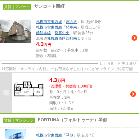
サンコート西町
賃貸｜アパート
札幌市営東西線
「
宮の沢
」駅 徒歩10分
札幌市営東西線
「
発寒南
」駅 徒歩17分
函館本線
「
発寒中央
」駅 徒歩25分
北海道
札幌市西区
西町南
１６丁目
4.3
万円
築年数：築22年 ｜募集中：
1室
階数：3階建
━━━━━━━━━━━━━━━━━━━━━━━━━━ ＬＩＮＥ・ビデオ通話
対応開始「オンライン内覧」 ーお部屋さがしのすべてがオンラインで対応可能ー
━━━━━━━━━━━━━━━━━━━━━━━━━━ スマートフォンだけで
4.3
物...
万
円
(管理費・共益費 1,000円)
敷：0ヶ月｜礼：0ヶ月
所在階：3階
間取り：1LDK
面積：32.40㎡
FORTUNA（フォルトゥーナ）琴似
賃貸｜マンション
札幌市営東西線
「
琴似
」駅 徒歩7分