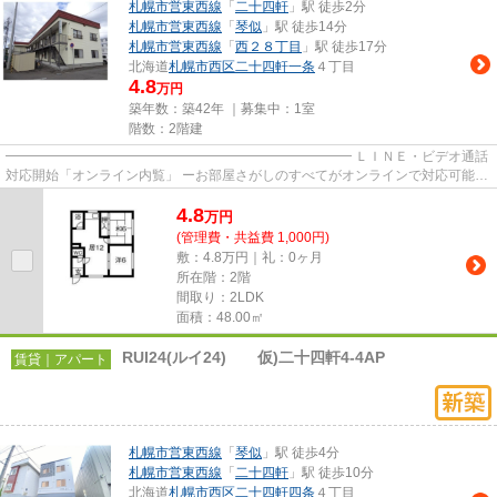
札幌市営東西線
「
二十四軒
」駅 徒歩2分
札幌市営東西線
「
琴似
」駅 徒歩14分
札幌市営東西線
「
西２８丁目
」駅 徒歩17分
北海道
札幌市西区
二十四軒一条
４丁目
4.8
万円
築年数：築42年 ｜募集中：
1室
階数：2階建
━━━━━━━━━━━━━━━━━━━━━━━━━━ ＬＩＮＥ・ビデオ通話
対応開始「オンライン内覧」 ーお部屋さがしのすべてがオンラインで対応可能ー
━━━━━━━━━━━━━━━━━━━━━━━━━━ スマートフォンだけで
4.8
物...
万
円
(管理費・共益費 1,000円)
敷：4.8万円｜礼：0ヶ月
所在階：2階
間取り：2LDK
面積：48.00㎡
RUI24(ルイ24) 仮)二十四軒4-4AP
賃貸｜アパート
札幌市営東西線
「
琴似
」駅 徒歩4分
札幌市営東西線
「
二十四軒
」駅 徒歩10分
北海道
札幌市西区
二十四軒四条
４丁目