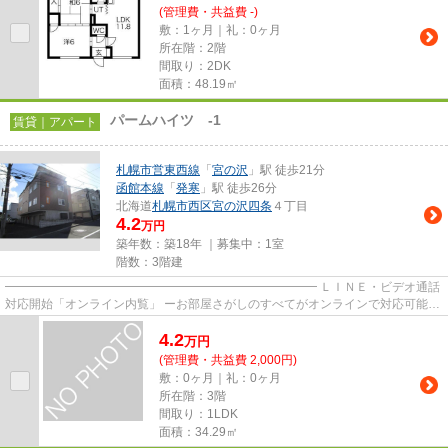
(管理費・共益費 -)
敷：1ヶ月｜礼：0ヶ月
所在階：2階
間取り：2DK
面積：48.19㎡
パームハイツ -1
賃貸｜アパート
札幌市営東西線
「
宮の沢
」駅 徒歩21分
函館本線
「
発寒
」駅 徒歩26分
北海道
札幌市西区
宮の沢四条
４丁目
4.2
万円
築年数：築18年 ｜募集中：
1室
階数：3階建
━━━━━━━━━━━━━━━━━━━━━━━━━━ ＬＩＮＥ・ビデオ通話
対応開始「オンライン内覧」 ーお部屋さがしのすべてがオンラインで対応可能ー
━━━━━━━━━━━━━━━━━━━━━━━━━━ スマートフォンだけで
4.2
物...
万
円
(管理費・共益費 2,000円)
敷：0ヶ月｜礼：0ヶ月
所在階：3階
間取り：1LDK
面積：34.29㎡