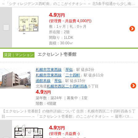
～「シティレジデンス西町南」のここがイチオシ～ ～ 北5条手稲通から少し南に
入った場所に建つ、2018...
4.9
万
円
(管理費・共益費 4,000円)
敷：1ヶ月｜礼：0ヶ月
所在階：2階
間取り：1LDK
面積：30.00㎡
エクセレント壱番館
賃貸｜マンション
札幌市営東西線
「
琴似
」駅 徒歩2分
札幌市営東西線
「
二十四軒
」駅 徒歩11分
函館本線
「
琴似
」駅 徒歩15分
北海道
札幌市西区
二十四軒四条
５丁目
4.9
万円
築年数：築24年 ｜募集中：
1室
階数：4階建
【エクセレント壱番館】の物件詳細について 住所：札幌市西区二十四軒四条５丁
目 -------------------- ～「エクセレント壱番館」のここがイチオシ～ ～ 最寄バス停
「地下鉄琴似駅...
4.9
万
円
(管理費・共益費 -)