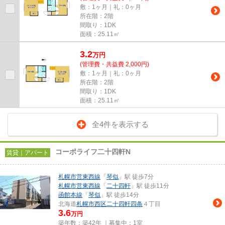
敷：1ヶ月｜礼：0ヶ月
所在階：2階
間取り：1DK
面積：25.11㎡
3.2
万
円
(管理費・共益費 2,000円)
敷：1ヶ月｜礼：0ヶ月
所在階：2階
間取り：1DK
面積：25.11㎡
全4件を表示する
コーポライフ二十四軒N
賃貸｜アパート
札幌市営東西線
「
琴似
」駅 徒歩7分
札幌市営東西線
「
二十四軒
」駅 徒歩11分
函館本線
「
琴似
」駅 徒歩14分
北海道
札幌市西区
二十四軒四条
４丁目
3.6
万円
築年数：築42年 ｜募集中：
1室