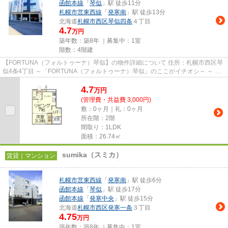
函館本線
「
琴似
」駅 徒歩11分
札幌市営東西線
「
発寒南
」駅 徒歩13分
北海道
札幌市西区
琴似四条
４丁目
4.7
万円
築年数：築8年 ｜募集中：
1室
階数：4階建
【FORTUNA（フォルトゥーナ）琴似】の物件詳細について 住所：札幌市西区琴
似4条4丁目 ～「FORTUNA（フォルトゥーナ）琴似」のここがイチオシ～ ～ 東
西線琴似駅徒歩7分（約560ｍ）...
4.7
万
円
(管理費・共益費 3,000円)
敷：0ヶ月｜礼：0ヶ月
所在階：2階
間取り：1LDK
面積：26.74㎡
sumika（スミカ）
賃貸｜マンション
札幌市営東西線
「
発寒南
」駅 徒歩6分
函館本線
「
琴似
」駅 徒歩17分
函館本線
「
発寒中央
」駅 徒歩15分
北海道
札幌市西区
発寒一条
３丁目
4.75
万円
築年数：築8年 ｜募集中：
1室