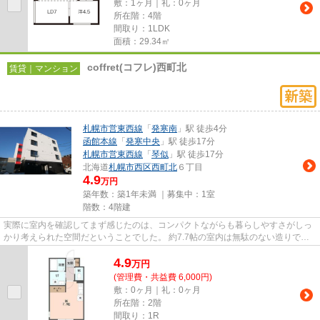
敷：1ヶ月｜礼：0ヶ月
所在階：4階
間取り：1LDK
面積：29.34㎡
coffret(コフレ)西町北
賃貸｜マンション
札幌市営東西線
「
発寒南
」駅 徒歩4分
函館本線
「
発寒中央
」駅 徒歩17分
札幌市営東西線
「
琴似
」駅 徒歩17分
北海道
札幌市西区
西町北
６丁目
4.9
万円
築年数：築1年未満 ｜募集中：
1室
階数：4階建
実際に室内を確認してまず感じたのは、コンパクトながらも暮らしやすさがしっ
かり考えられた空間だということでした。 約7.7帖の室内は無駄のない造りで、
ベッドやテーブルを配置して...
4.9
万
円
(管理費・共益費 6,000円)
敷：0ヶ月｜礼：0ヶ月
所在階：2階
間取り：1R