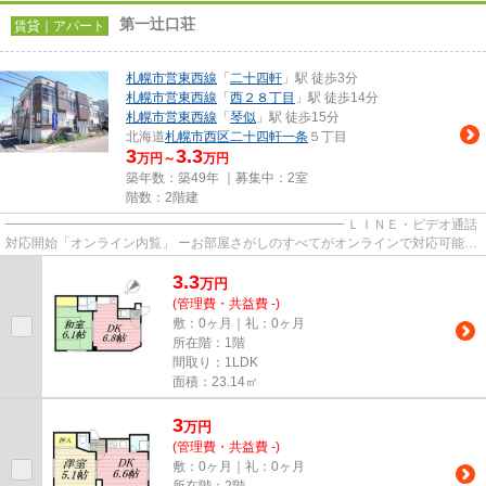
第一辻口荘
賃貸｜アパート
札幌市営東西線
「
二十四軒
」駅 徒歩3分
札幌市営東西線
「
西２８丁目
」駅 徒歩14分
札幌市営東西線
「
琴似
」駅 徒歩15分
北海道
札幌市西区
二十四軒一条
５丁目
3
3.3
万円～
万円
築年数：築49年 ｜募集中：
2室
階数：2階建
━━━━━━━━━━━━━━━━━━━━━━━━━━ ＬＩＮＥ・ビデオ通話
対応開始「オンライン内覧」 ーお部屋さがしのすべてがオンラインで対応可能ー
━━━━━━━━━━━━━━━━━━━━━━━━━━ スマートフォンだけで
3.3
物...
万
円
(管理費・共益費 -)
敷：0ヶ月｜礼：0ヶ月
所在階：1階
間取り：1LDK
面積：23.14㎡
3
万
円
(管理費・共益費 -)
敷：0ヶ月｜礼：0ヶ月