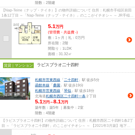
階数：2階建
【Nap-Teine（ナップ・テイネ）】の物件詳細について 住所：札幌市手稲区前田
1条12丁目 ～「Nap-Teine（ナップ・テイネ）」のここがイチオシ～ ～ JR手稲駅
まで徒歩3分（約240m）と...
5.1
万
円
(管理費・共益費 -)
敷：1ヶ月｜礼：0万円
所在階：2階
間取り：1LDK
面積：31.32㎡
ラピスブラオ二十四軒
賃貸｜マンション
札幌市営東西線
「
二十四軒
」駅 徒歩5分
函館本線
「
桑園
」駅 徒歩19分
札幌市営東西線
「
琴似
」駅 徒歩18分
北海道
札幌市西区
二十四軒一条
２丁目
5.1
8.1
万円～
万円
築年数：築5年 ｜募集中：
2室
階数：4階建
【ラピスブラオ二十四軒】の物件詳細について 住所：札幌市西区二十四軒1条2丁
目 ～「ラピスブラオ二十四軒」のここがイチオシ～ ～ 【2021年3月築】地下鉄
東西線二十四軒駅徒歩5分...