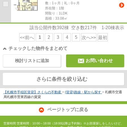
敷：1ヶ月｜礼：0ヶ月
所在階：1階
間取り：1LDK
面積：33.08㎡
該当公開件数
392
棟 空き数
217
件
1-20
棟表示
1
2
3
4
5
<<前へ
次へ>>
最初
チェックした物件をまとめて
検討リストに追加
お問い合わせ
さらに条件を絞り込む
【札幌市手稲区賃貸】さくらの不動産
>
(賃貸)路線・駅から探す
>
札幌市交通
局札幌市営東西線の賃貸
ページトップに戻る
営業時間:営業時間：10:00～18:00（18:00以降は予約制）※お部屋探しをしたいけど、