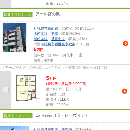
面積：22.64㎡
アール宮の沢
賃貸｜マンション
札幌市営東西線
「
宮の沢
」駅 徒歩11分
函館本線
「
発寒
」駅 徒歩10分
函館本線
「
発寒中央
」駅 徒歩26分
北海道
札幌市西区
発寒六条
１３丁目
5
万円
築年数：築10年 ｜募集中：
1室
階数：4階建
【アール宮の沢】の詳細について 住所：札幌市西区発寒六条13丁目
5
万
円
(管理費・共益費 3,000円)
敷：0ヶ月｜礼：0ヶ月
所在階：1階
間取り：1LDK
面積：29.66㎡
La Revia（ラ・レーヴィア）
賃貸｜マンション
札幌市営東西線
「
発寒南
」駅 徒歩8分