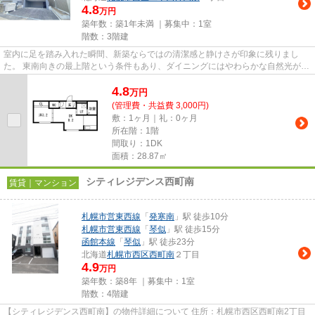
4.8
万円
築年数：築1年未満 ｜募集中：
1室
階数：3階建
室内に足を踏み入れた瞬間、新築ならではの清潔感と静けさが印象に残りまし
た。 東南向きの最上階という条件もあり、ダイニングにはやわらかな自然光が差
し込み、日中は照明に頼りす...
4.8
万
円
(管理費・共益費 3,000円)
敷：1ヶ月｜礼：0ヶ月
所在階：1階
間取り：1DK
面積：28.87㎡
シティレジデンス西町南
賃貸｜マンション
札幌市営東西線
「
発寒南
」駅 徒歩10分
札幌市営東西線
「
琴似
」駅 徒歩15分
函館本線
「
琴似
」駅 徒歩23分
北海道
札幌市西区
西町南
２丁目
4.9
万円
築年数：築8年 ｜募集中：
1室
階数：4階建
【シティレジデンス西町南】の物件詳細について 住所：札幌市西区西町南2丁目