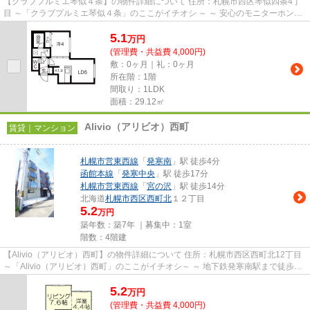
【クラブプルミエ琴似４条】の物件詳細について 住所：札幌市西区琴似四条4丁
目 ～「クラブプルミエ琴似４条」のここがイチオシ ～ ～ 安心のモニターホン設
置というのも嬉しいポイ...
5.1
万
円
(管理費・共益費 4,000円)
敷：0ヶ月｜礼：0ヶ月
所在階：1階
間取り：1LDK
面積：29.12㎡
Alivio（アリビオ）西町
賃貸｜マンション
札幌市営東西線
「
発寒南
」駅 徒歩4分
函館本線
「
発寒中央
」駅 徒歩17分
札幌市営東西線
「
宮の沢
」駅 徒歩14分
北海道
札幌市西区
西町北
１２丁目
5.2
万円
築年数：築7年 ｜募集中：
1室
階数：4階建
【Alivio（アリビオ）西町】の物件詳細について 住所：札幌市西区西町北12丁目
～「Alivio（アリビオ）西町」のここがイチオシ～ ～ 地下鉄発寒南駅まで徒歩4
分（約320m）で、通勤...
5.2
万
円
(管理費・共益費 4,000円)