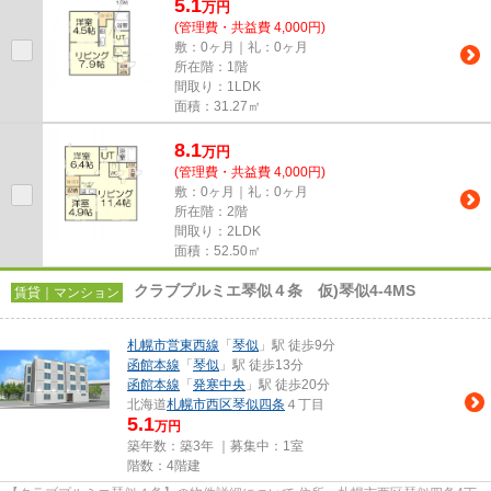
5.1
万
円
(管理費・共益費 4,000円)
敷：0ヶ月｜礼：0ヶ月
所在階：1階
間取り：1LDK
面積：31.27㎡
8.1
万
円
(管理費・共益費 4,000円)
敷：0ヶ月｜礼：0ヶ月
所在階：2階
間取り：2LDK
面積：52.50㎡
クラブプルミエ琴似４条 仮)琴似4-4MS
賃貸｜マンション
札幌市営東西線
「
琴似
」駅 徒歩9分
函館本線
「
琴似
」駅 徒歩13分
函館本線
「
発寒中央
」駅 徒歩20分
北海道
札幌市西区
琴似四条
４丁目
5.1
万円
築年数：築3年 ｜募集中：
1室
階数：4階建