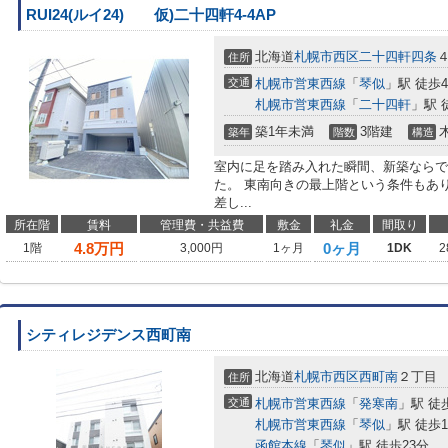
RUI24(ルイ24) 仮)二十四軒4-4AP
北海道
札幌市西区
二十四軒四条
住所
交通
札幌市営東西線
「
琴似
」駅 徒歩
札幌市営東西線
「
二十四軒
」駅 
築1年未満
3階建
築年
階数
構造
室内に足を踏み入れた瞬間、新築ならで
た。 東南向きの最上階という条件もあ
差し...
所在階
賃料
管理費・共益費
敷金
礼金
間取り
4.8
万円
0ヶ月
1階
3,000円
1ヶ月
1DK
2
シティレジデンス西町南
北海道
札幌市西区
西町南
２丁目
住所
交通
札幌市営東西線
「
発寒南
」駅 徒
札幌市営東西線
「
琴似
」駅 徒歩1
函館本線
「
琴似
」駅 徒歩23分