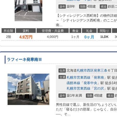
築8年
4階建
鉄筋
築年
階数
構造
【シティレジデンス西町南】の物件詳細
～「シティレジデンス西町南」のここが
南...
所在階
賃料
管理費・共益費
敷金
礼金
間取り
4.9
万円
0ヶ月
2階
4,000円
1ヶ月
1LDK
3
ラフィーネ発寒南Ⅲ
北海道
札幌市西区
発寒三条
６丁
住所
交通
札幌市営東西線
「
発寒南
」駅 徒
函館本線
「
発寒中央
」駅 徒歩14
札幌市営東西線
「
宮の沢
」駅 徒
築1年未満
4階建
築年
階数
構造
男性目線で選ぶ、新生活の“ちょうどいい
ただ「寝るだけの部屋」じゃなく、自分
──。そ...