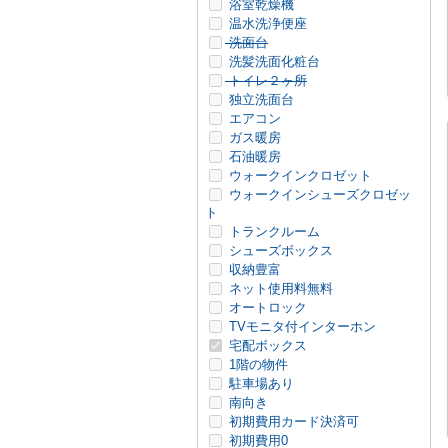
浴室乾燥機
温水洗浄便座
洗面台
洗髪洗面化粧台
トイレ２ヶ所
独立洗面台
エアコン
ガス暖房
石油暖房
ウォークインクロゼット
ウォークインシューズクロゼッ
ト
トランクルーム
シューズボックス
収納豊富
ネット使用料無料
オートロック
TVモニタ付インターホン
宅配ボックス
1階の物件
駐車場あり
南向き
初期費用カード決済可
初期費用0