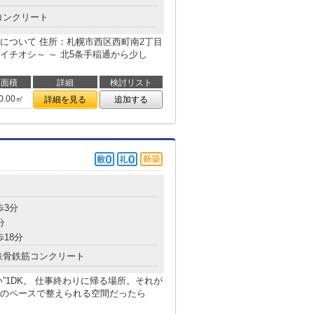
コンクリート
について 住所：札幌市西区西町南2丁目
イチオシ～ ～ 北5条手稲通から少し
面積
詳細
検討リスト
0.00㎡
詳細を見る
追加する
目
歩3分
分
歩18分
鉄骨鉄筋コンクリート
”1DK。 仕事終わりに帰る場所。それが
のペースで整えられる空間だったら