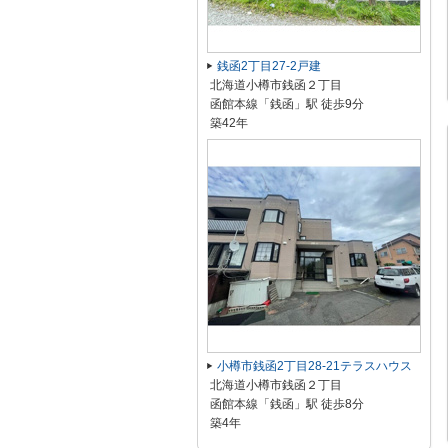
銭函2丁目27-2戸建
北海道小樽市銭函２丁目
函館本線「銭函」駅 徒歩9分
築42年
小樽市銭函2丁目28-21テラスハウス
北海道小樽市銭函２丁目
函館本線「銭函」駅 徒歩8分
築4年