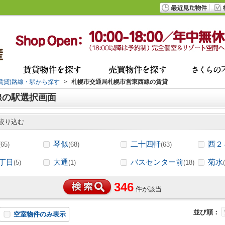
(賃貸)路線・駅から探す
>
札幌市交通局札幌市営東西線の賃貸
線の駅選択画面
絞り込む
琴似
二十四軒
西２
(65)
(68)
(63)
丁目
大通
バスセンター前
菊水
(5)
(1)
(18)
346
件が該当
並び順：
空室物件のみ表示