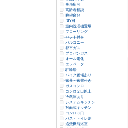
事務所可
高齢者相談
眺望良好
DIY可
室内洗濯機置場
フローリング
ロフト付き
バルコニー
都市ガス
プロパンガス
オール電化
エレベーター
駐輪場
バイク置場あり
家具・家電付き
ガスコンロ
コンロ２口以上
冷蔵庫あり
システムキッチン
対面式キッチン
コンロ３口
バス・トイレ別
追焚機能浴室