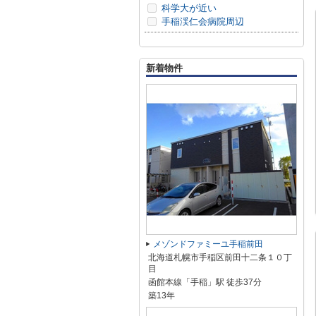
科学大が近い
手稲渓仁会病院周辺
新着物件
メゾンドファミーユ手稲前田
北海道札幌市手稲区前田十二条１０丁
目
函館本線「手稲」駅 徒歩37分
築13年