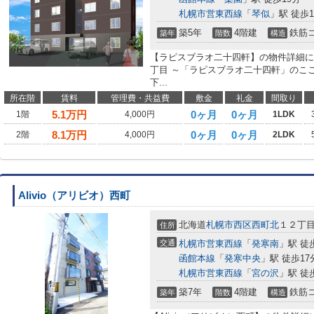
札幌市営東西線
「
琴似
」駅 徒歩1
築5年
4階建
鉄筋
築年
階数
構造
【ラピスブラオ二十四軒】の物件詳細に
丁目 ～「ラピスブラオ二十四軒」のここが
下...
所在階
賃料
管理費・共益費
敷金
礼金
間取り
5.1
万円
0ヶ月
0ヶ月
1階
4,000円
1LDK
8.1
万円
0ヶ月
0ヶ月
2階
4,000円
2LDK
Alivio（アリビオ）西町
北海道
札幌市西区
西町北
１２丁
住所
交通
札幌市営東西線
「
発寒南
」駅 徒
函館本線
「
発寒中央
」駅 徒歩17
札幌市営東西線
「
宮の沢
」駅 徒
築7年
4階建
鉄筋
築年
階数
構造