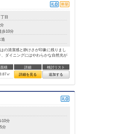
４丁目
4分
徒歩10分
木造
はの清潔感と静けさが印象に残りまし
り、ダイニングにはやわらかな自然光が
面積
詳細
検討リスト
8.87㎡
詳細を見る
追加する
歩10分
5分