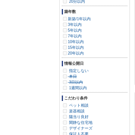
20分以内
築年数
新築/1年以内
3年以内
5年以内
7年以内
10年以内
15年以内
20年以内
情報公開日
指定しない
本日
3日以内
1週間以内
こだわり条件
ペット相談
楽器相談
陽当り良好
閑静な住宅地
デザイナーズ
保証人不要