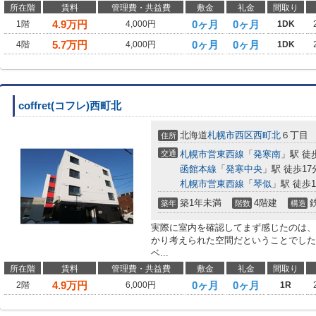
所在階
賃料
管理費・共益費
敷金
礼金
間取り
4.9
万円
0ヶ月
0ヶ月
1階
4,000円
1DK
5.7
万円
0ヶ月
0ヶ月
4階
4,000円
1DK
coffret(コフレ)西町北
北海道
札幌市西区
西町北
６丁目
住所
交通
札幌市営東西線
「
発寒南
」駅 徒
函館本線
「
発寒中央
」駅 徒歩17
札幌市営東西線
「
琴似
」駅 徒歩1
築1年未満
4階建
築年
階数
構造
実際に室内を確認してまず感じたのは、
かり考えられた空間だということでした。
ベ...
所在階
賃料
管理費・共益費
敷金
礼金
間取り
4.9
万円
0ヶ月
0ヶ月
2階
6,000円
1R