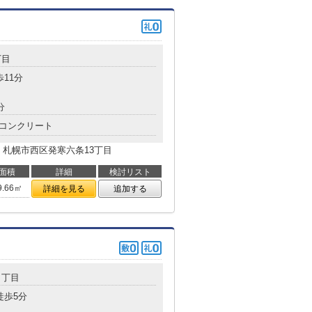
丁目
歩11分
分
コンクリート
：札幌市西区発寒六条13丁目
面積
詳細
検討リスト
9.66㎡
詳細を見る
追加する
２丁目
徒歩5分