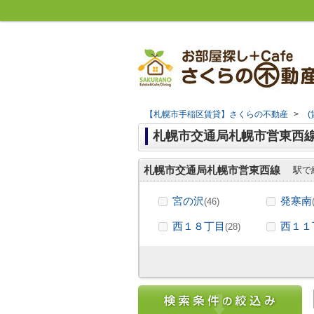
【札幌市手稲区賃貸】さくらの不動産
>
札幌市交通局札幌市営東西
札幌市交通局札幌市営東西線
駅で
宮の沢
発寒南
(46)
西１８丁目
西１１
(28)