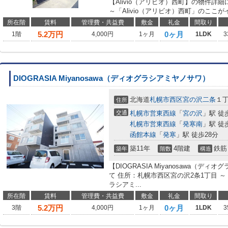
【Alivio（アリビオ）西町】の物件詳
～「Alivio（アリビオ）西町」のここが
所在階
賃料
管理費・共益費
敷金
礼金
間取り
5.2
万円
0ヶ月
1階
4,000円
1ヶ月
1LDK
3
DIOGRASIA Miyanosawa（ディオグラシアミヤノサワ）
北海道
札幌市西区
宮の沢二条
１
住所
交通
札幌市営東西線
「
宮の沢
」駅 徒
札幌市営東西線
「
発寒南
」駅 徒
函館本線
「
発寒
」駅 徒歩28分
築11年
4階建
鉄筋
築年
階数
構造
【DIOGRASIA Miyanosawa（
て 住所：札幌市西区宮の沢2条1丁目 ～「DI
ラシアミ...
所在階
賃料
管理費・共益費
敷金
礼金
間取り
5.2
万円
0ヶ月
3階
4,000円
1ヶ月
1LDK
3