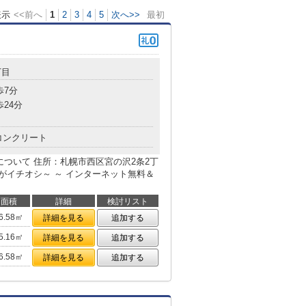
表示
<<前へ
1
2
3
4
5
次へ>>
最初
丁目
歩7分
歩24分
コンクリート
について 住所：札幌市西区宮の沢2条2丁
こがイチオシ～ ～ インターネット無料＆
面積
詳細
検討リスト
6.58㎡
詳細を見る
追加する
5.16㎡
詳細を見る
追加する
6.58㎡
詳細を見る
追加する