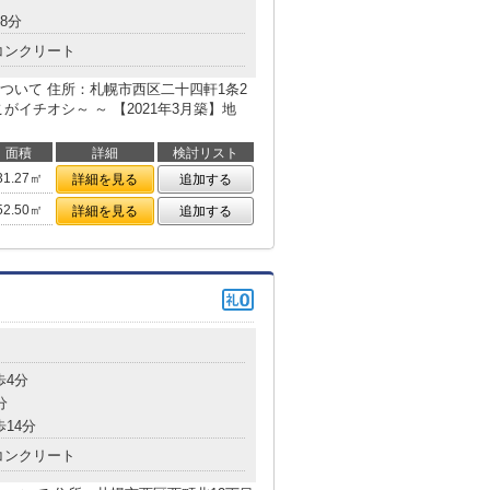
8分
コンクリート
ついて 住所：札幌市西区二十四軒1条2
イチオシ～ ～ 【2021年3月築】地
面積
詳細
検討リスト
31.27㎡
詳細を見る
追加する
52.50㎡
詳細を見る
追加する
目
歩4分
分
歩14分
コンクリート