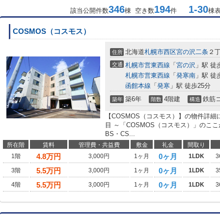
346
194
1-30
該当公開件数
棟 空き数
件
棟
COSMOS（コスモス）
北海道
札幌市西区
宮の沢二条
２
住所
交通
札幌市営東西線
「
宮の沢
」駅 徒
札幌市営東西線
「
発寒南
」駅 徒
函館本線
「
発寒
」駅 徒歩25分
築6年
4階建
鉄筋
築年
階数
構造
【COSMOS（コスモス）】の物件詳細
目 ～「COSMOS（コスモス）」のこ
BS・CS...
所在階
賃料
管理費・共益費
敷金
礼金
間取り
4.8
万円
0ヶ月
1階
3,000円
1ヶ月
1LDK
3
5.5
万円
0ヶ月
3階
3,000円
1ヶ月
1LDK
3
5.5
万円
0ヶ月
4階
3,000円
1ヶ月
1LDK
3