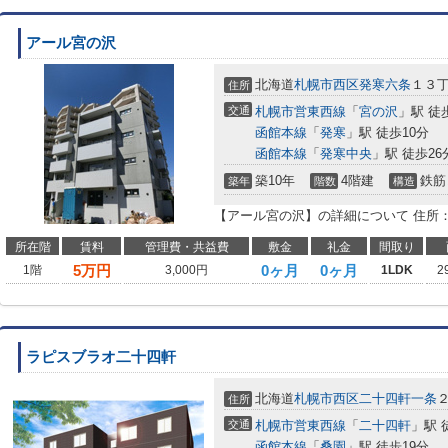
アール宮の沢
北海道
札幌市西区
発寒六条
１３
住所
交通
札幌市営東西線
「
宮の沢
」駅 徒
函館本線
「
発寒
」駅 徒歩10分
函館本線
「
発寒中央
」駅 徒歩26
築10年
4階建
鉄筋
築年
階数
構造
【アール宮の沢】の詳細について 住所
所在階
賃料
管理費・共益費
敷金
礼金
間取り
5
万円
0ヶ月
0ヶ月
1階
3,000円
1LDK
2
ラピスブラオ二十四軒
北海道
札幌市西区
二十四軒一条
住所
交通
札幌市営東西線
「
二十四軒
」駅 
函館本線
「
桑園
」駅 徒歩19分