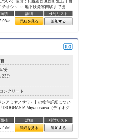
細について 住所：札幌市西区西町北12丁目
イチオシ～ ～ 地下鉄発寒南駅まで徒...
面積
詳細
検討リスト
3.08㎡
詳細を見る
追加する
丁目
歩7分
歩23分
コンクリート
ディオグラシアミヤノサワ）】の物件詳細につい
OGRASIA Miyanosawa（ディオグ
面積
詳細
検討リスト
5.48㎡
詳細を見る
追加する