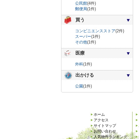
公民館
(4件)
郵便局
(1件)
買う
コンビニエンスストア
(2件)
スーパー
(1件)
その他
(1件)
医療
外科
(1件)
出かける
公園
(1件)
ホーム
アクセス
サイトマップ
お問い合わせ
人気物件ランキング