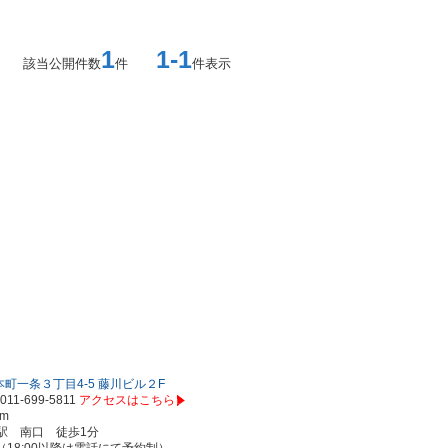
1
1-1
該当公開件数
件
件表示
町一条３丁目4-5 藤川ビル２F
011-699-5811
アクセスはこちら
om
駅 南口 徒歩1分