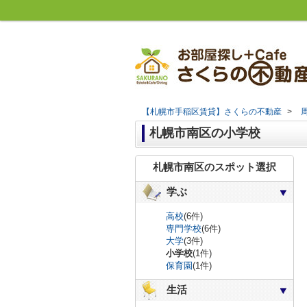
【札幌市手稲区賃貸】さくらの不動産
>
札幌市南区の小学校
札幌市南区のスポット選択
学ぶ
高校
(6件)
専門学校
(6件)
大学
(3件)
小学校
(1件)
保育園
(1件)
生活