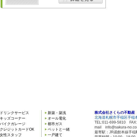
株式会社さくらの不動産
ドリンクサービス
新築・築浅
北海道札幌市手稲区手稲本
キッズコーナー
オール電化
TEL:011-699-5810 FAX:
バイクガレージ
都市ガス
mail info@sakura-no.c
クレジットカードOK
ペットと一緒
最寄駅：JR函館本線手稲
女性スタッフ
一戸建て