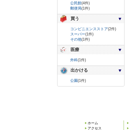
公民館
(4件)
郵便局
(1件)
買う
コンビニエンスストア
(2件)
スーパー
(1件)
その他
(1件)
医療
外科
(1件)
出かける
公園
(1件)
ホーム
アクセス