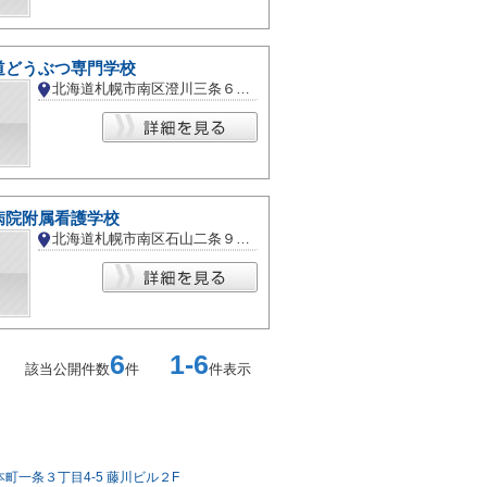
道どうぶつ専門学校
北海道札幌市南区澄川三条６丁目
病院附属看護学校
北海道札幌市南区石山二条９丁目
6
1-6
該当公開件数
件
件表示
町一条３丁目4-5 藤川ビル２F