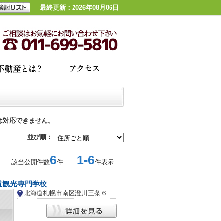
最終更新：2026年08月06日
は対応できません。
並び順：
6
1-6
該当公開件数
件
件表示
道観光専門学校
北海道札幌市南区澄川三条６丁目