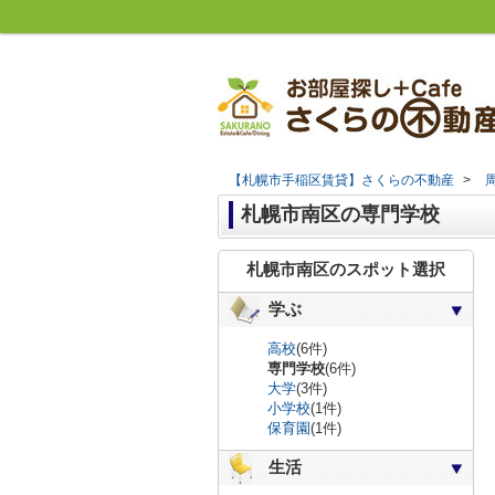
【札幌市手稲区賃貸】さくらの不動産
>
札幌市南区の専門学校
札幌市南区のスポット選択
学ぶ
高校
(6件)
専門学校
(6件)
大学
(3件)
小学校
(1件)
保育園
(1件)
生活