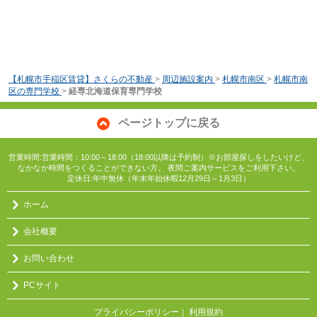
【札幌市手稲区賃貸】さくらの不動産
>
周辺施設案内
>
札幌市南区
>
札幌市南
区の専門学校
>
経専北海道保育専門学校
ページトップに戻る
営業時間:営業時間：10:00～18:00（18:00以降は予約制）※お部屋探しをしたいけど、
なかなか時間をつくることができない方。 夜間ご案内サービスをご利用下さい。
定休日:年中無休（年末年始休暇12月29日～1月3日）
ホーム
会社概要
お問い合わせ
PCサイト
プライバシーポリシー
利用規約
｜