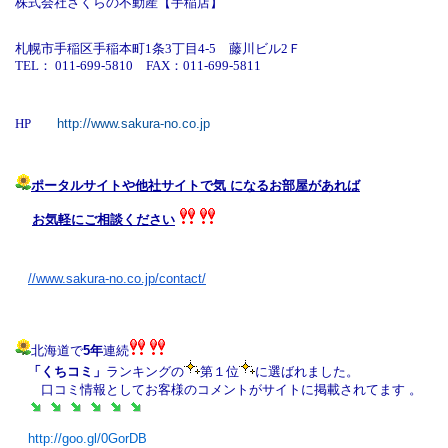
株式会社さくらの不動産
【手稲店】
札幌市手稲区手稲本町1条3丁目4-5
藤川ビル2Ｆ
TEL： 011-699-5810
FAX：011-699-5811
HP
http://www.sakura-no.co.jp
ポータルサイトや他社サイトで気 になるお部屋があれば
お気軽にご相談ください
//www.sakura-no.co.jp/
contact/
北海道で
5
年
連続
「くちコミ」
ランキングの
第
１
位
に選ばれました。
口コミ情報としてお客様のコメントがサイトに掲載されてます 。
http://goo.gl/0GorDB