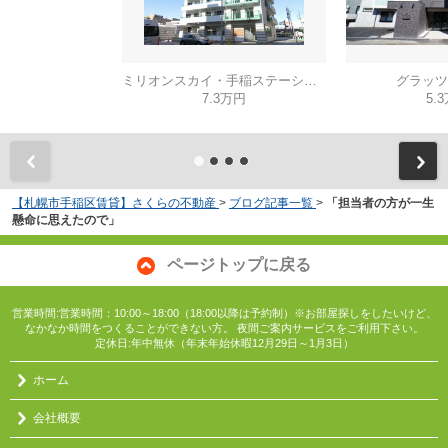
ミリオンスカイ・手稲ステーション
グラッツ
7.3万円
5.
【札幌市手稲区賃貸】さくらの不動産
>
ブログ記事一覧
>
「担当者の方が一生
懸命に思えたので」
ページトップに戻る
営業時間:営業時間：10:00～18:00（18:00以降は予約制）※お部屋探しをしたいけど、
なかなか時間をつくることができない方。 夜間ご案内サービスをご利用下さい。
定休日:年中無休（年末年始休暇12月29日～1月3日）
ホーム
会社概要