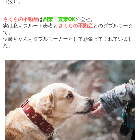
（泣）。
さくらの不動産
は
副業・兼業OK
の会社。
実は私もフルート奏者と
さくらの不動産
とのダブルワーク
で。
伊藤ちゃんもダブルワーカーとして頑張ってくれていまし
た。