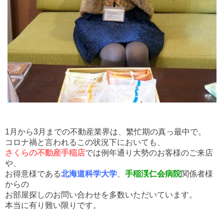
1月から3月までの不動産業界は、繁忙期の真っ最中で。
コロナ禍と言われるこの状況下においても、
さくらの不動産手稲店
では例年通り大勢のお客様のご来店
や、
お得意様である
北海道科学大学
、
手稲渓仁会病院
関係者様
からの
お部屋探しのお問い合わせを多数いただいています。
本当に有り難い限りです。