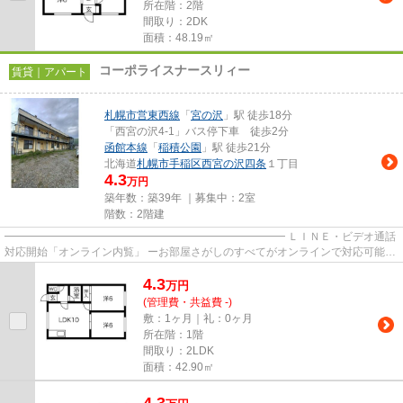
所在階：2階
間取り：2DK
面積：48.19㎡
コーポライスナースリィー
賃貸｜アパート
札幌市営東西線
「
宮の沢
」駅 徒歩18分
「西宮の沢4-1」バス停下車 徒歩2分
函館本線
「
稲積公園
」駅 徒歩21分
北海道
札幌市手稲区
西宮の沢四条
１丁目
4.3
万円
築年数：築39年 ｜募集中：
2室
階数：2階建
━━━━━━━━━━━━━━━━━━━━━━━━━━ ＬＩＮＥ・ビデオ通話
対応開始「オンライン内覧」 ーお部屋さがしのすべてがオンラインで対応可能ー
━━━━━━━━━━━━━━━━━━━━━━━━━━ スマートフォンだけで
4.3
物...
万
円
(管理費・共益費 -)
敷：1ヶ月｜礼：0ヶ月
所在階：1階
間取り：2LDK
面積：42.90㎡