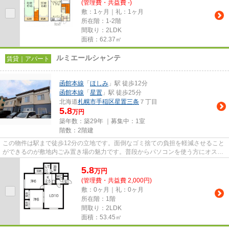
(管理費・共益費 -)
敷：1ヶ月｜礼：1ヶ月
所在階：1-2階
間取り：2LDK
面積：62.37㎡
ルミエールシャンテ
賃貸｜アパート
函館本線
「
ほしみ
」駅 徒歩12分
函館本線
「
星置
」駅 徒歩25分
北海道
札幌市手稲区
星置三条
７丁目
5.8
万円
築年数：築29年 ｜募集中：
1室
階数：2階建
この物件は駅まで徒歩12分の立地です。面倒なゴミ捨ての負担を軽減させること
ができるのが敷地内ごみ置き場の魅力です。普段からパソコンを使う方にオスス
メ物件、ネット回線導入済み...
5.8
万
円
(管理費・共益費 2,000円)
敷：0ヶ月｜礼：0ヶ月
所在階：1階
間取り：2LDK
面積：53.45㎡