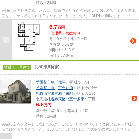
階数：2階建
実際に室内を見て感じたのは、賃貸でありながら戸建ならではの落ち着きと自由
度をしっかり感じられる住まいだということでした。 3LDKの間取りは、ご夫婦
やファミリー世帯にとって使...
6.7
万
円
(管理費・共益費 -)
敷：0ヶ月｜礼：0ヶ月
所在階：1-2階
間取り：3LDK
面積：67.64㎡
北50東9貸家
賃貸｜一戸建て
学園都市線
「
太平
」駅 徒歩12分
学園都市線
「
百合が原
」駅 徒歩16分
札幌市営東豊線
「
栄町
」駅 徒歩23分
北海道
札幌市東区
北五十条東
９丁目
6.8
万円
築年数：築46年 ｜募集中：
1室
階数：2階建
実際に室内を見学して感じたのは、この住まいが持つちょうど良い広さと戸建な
らではの落ち着きでした。 3LDKという間取りは、ご家族での生活はもちろん、
ご夫婦二人暮らしや在宅ワー...