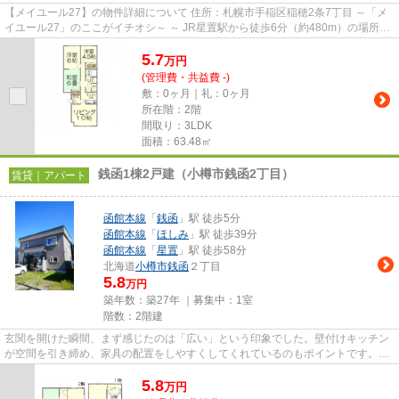
【メイユール27】の物件詳細について 住所：札幌市手稲区稲穂2条7丁目 ～「メ
イユール27」のここがイチオシ～ ～ JR星置駅から徒歩6分（約480m）の場所に
建つ物件です。 ～ ～ 稲穂...
5.7
万
円
(管理費・共益費 -)
敷：0ヶ月｜礼：0ヶ月
所在階：2階
間取り：3LDK
面積：63.48㎡
銭函1棟2戸建（小樽市銭函2丁目）
賃貸｜アパート
函館本線
「
銭函
」駅 徒歩5分
函館本線
「
ほしみ
」駅 徒歩39分
函館本線
「
星置
」駅 徒歩58分
北海道
小樽市
銭函
２丁目
5.8
万円
築年数：築27年 ｜募集中：
1室
階数：2階建
玄関を開けた瞬間、まず感じたのは「広い」という印象でした。壁付けキッチン
が空間を引き締め、家具の配置をしやすくしてくれているのもポイントです。テ
レビボードやソファ、ダイニ...
5.8
万
円