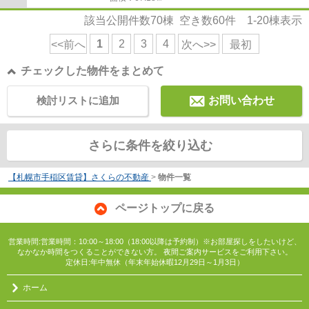
該当公開件数
70
棟 空き数
60
件
1-20
棟表示
1
2
3
4
<<前へ
次へ>>
最初
チェックした物件をまとめて
検討リストに追加
お問い合わせ
さらに条件を絞り込む
【札幌市手稲区賃貸】さくらの不動産
>
物件一覧
ページトップに戻る
営業時間:営業時間：10:00～18:00（18:00以降は予約制）※お部屋探しをしたいけど、
なかなか時間をつくることができない方。 夜間ご案内サービスをご利用下さい。
定休日:年中無休（年末年始休暇12月29日～1月3日）
ホーム