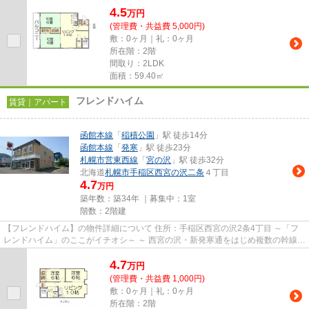
4.5
万
円
(管理費・共益費 5,000円)
敷：0ヶ月｜礼：0ヶ月
所在階：2階
間取り：2LDK
面積：59.40㎡
フレンドハイム
賃貸｜アパート
函館本線
「
稲積公園
」駅 徒歩14分
函館本線
「
発寒
」駅 徒歩23分
札幌市営東西線
「
宮の沢
」駅 徒歩32分
北海道
札幌市手稲区
西宮の沢二条
４丁目
4.7
万円
築年数：築34年 ｜募集中：
1室
階数：2階建
【フレンドハイム】の物件詳細について 住所：手稲区西宮の沢2条4丁目 ～「フ
レンドハイム」のここがイチオシ～ ～ 西宮の沢・新発寒通をはじめ複数の幹線道
路に近く、お車でのアク...
4.7
万
円
(管理費・共益費 1,000円)
敷：0ヶ月｜礼：0ヶ月
所在階：2階