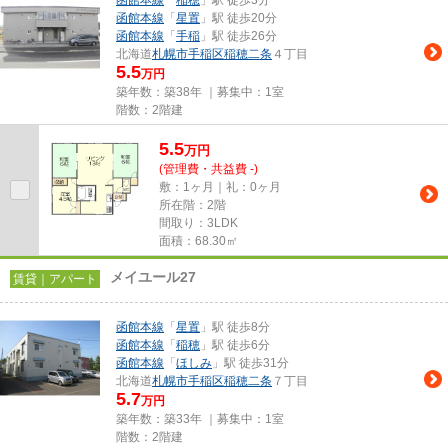
函館本線
「
稲穂
」駅 徒歩3分
函館本線
「
星置
」駅 徒歩20分
函館本線
「
手稲
」駅 徒歩26分
北海道
札幌市手稲区
稲穂二条
４丁目
5.5
万円
築年数：築38年 ｜募集中：
1室
階数：2階建
5.5
万
円
(管理費・共益費 -)
敷：1ヶ月｜礼：0ヶ月
所在階：2階
間取り：3LDK
面積：68.30㎡
メイユール27
賃貸｜アパート
函館本線
「
星置
」駅 徒歩8分
函館本線
「
稲穂
」駅 徒歩6分
函館本線
「
ほしみ
」駅 徒歩31分
北海道
札幌市手稲区
稲穂二条
７丁目
5.7
万円
築年数：築33年 ｜募集中：
1室
階数：2階建