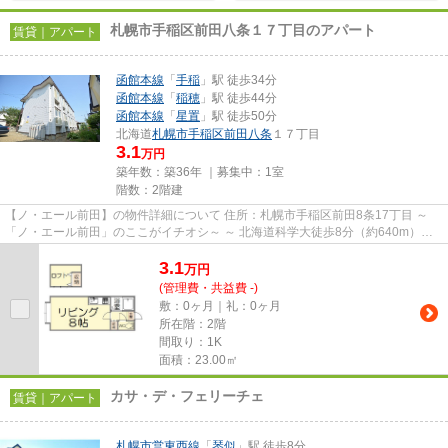
札幌市手稲区前田八条１７丁目のアパート
賃貸｜アパート
函館本線
「
手稲
」駅 徒歩34分
函館本線
「
稲穂
」駅 徒歩44分
函館本線
「
星置
」駅 徒歩50分
北海道
札幌市手稲区
前田八条
１７丁目
3.1
万円
築年数：築36年 ｜募集中：
1室
階数：2階建
【ノ・エール前田】の物件詳細について 住所：札幌市手稲区前田8条17丁目 ～
「ノ・エール前田」のここがイチオシ～ ～ 北海道科学大徒歩8分（約640m）
で、学校関係者様にオススメの...
3.1
万
円
(管理費・共益費 -)
敷：0ヶ月｜礼：0ヶ月
所在階：2階
間取り：1K
面積：23.00㎡
カサ・デ・フェリーチェ
賃貸｜アパート
札幌市営東西線
「
琴似
」駅 徒歩8分