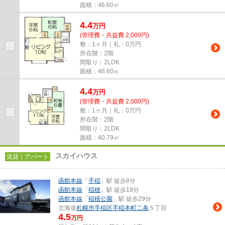
面積：46.60㎡
4.4
万
円
(管理費・共益費 2,000円)
敷：1ヶ月｜礼：0万円
所在階：2階
間取り：2LDK
面積：46.60㎡
4.4
万
円
(管理費・共益費 2,000円)
敷：1ヶ月｜礼：0万円
所在階：2階
間取り：2LDK
面積：40.79㎡
スカイハウス
賃貸｜アパート
函館本線
「
手稲
」駅 徒歩8分
函館本線
「
稲穂
」駅 徒歩19分
函館本線
「
稲積公園
」駅 徒歩29分
北海道
札幌市手稲区
手稲本町二条
５丁目
4.5
万円