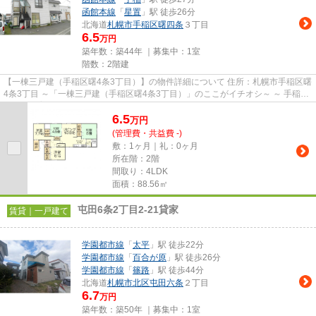
函館本線
「
星置
」駅 徒歩26分
北海道
札幌市手稲区
曙四条
３丁目
6.5
万円
築年数：築44年 ｜募集中：
1室
階数：2階建
【一棟三戸建（手稲区曙4条3丁目）】の物件詳細について 住所：札幌市手稲区曙
4条3丁目 ～「一棟三戸建（手稲区曙4条3丁目）」のここがイチオシ～ ～ 手稲あ
すなろ保育園徒歩3分（...
6.5
万
円
(管理費・共益費 -)
敷：1ヶ月｜礼：0ヶ月
所在階：2階
間取り：4LDK
面積：88.56㎡
屯田6条2丁目2-21貸家
賃貸｜一戸建て
学園都市線
「
太平
」駅 徒歩22分
学園都市線
「
百合が原
」駅 徒歩26分
学園都市線
「
篠路
」駅 徒歩44分
北海道
札幌市北区
屯田六条
２丁目
6.7
万円
築年数：築50年 ｜募集中：
1室