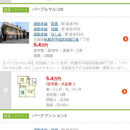
パープルマルコB
賃貸｜アパート
函館本線
「
星置
」駅 徒歩7分
函館本線
「
稲穂
」駅 徒歩14分
函館本線
「
ほしみ
」駅 徒歩31分
北海道
札幌市手稲区
稲穂三条
７丁目
5.4
万円
築年数：築38年 ｜募集中：
1室
階数：2階建
【パープルマルコB】の詳細について 住所：札幌市手稲区稲穂3条7丁目 ～「パー
プルマルコB」のここがイチオシ～ ～ 北海道立子ども総合医療・療育センターま
で徒歩5分（約400m）で...
5.4
万
円
(管理費・共益費 -)
敷：1ヶ月｜礼：0ヶ月
所在階：1階
間取り：2LDK
面積：52.40㎡
パークマンション2
賃貸｜アパート