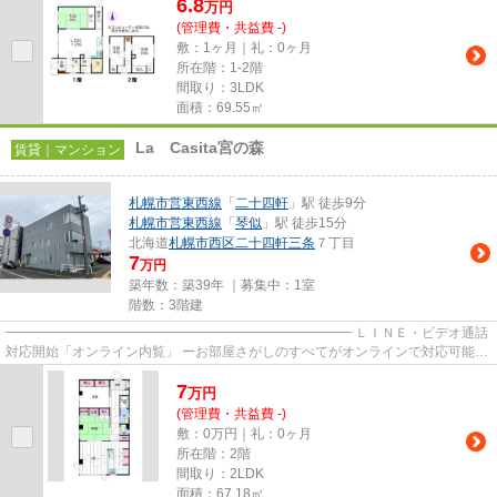
6.8
万
円
(管理費・共益費 -)
敷：1ヶ月｜礼：0ヶ月
所在階：1-2階
間取り：3LDK
面積：69.55㎡
La Casita宮の森
賃貸｜マンション
札幌市営東西線
「
二十四軒
」駅 徒歩9分
札幌市営東西線
「
琴似
」駅 徒歩15分
北海道
札幌市西区
二十四軒三条
７丁目
7
万円
築年数：築39年 ｜募集中：
1室
階数：3階建
━━━━━━━━━━━━━━━━━━━━━━━━━━ ＬＩＮＥ・ビデオ通話
対応開始「オンライン内覧」 ーお部屋さがしのすべてがオンラインで対応可能ー
━━━━━━━━━━━━━━━━━━━━━━━━━━ スマートフォンだけで
7
物...
万
円
(管理費・共益費 -)
敷：0万円｜礼：0ヶ月
所在階：2階
間取り：2LDK
面積：67.18㎡