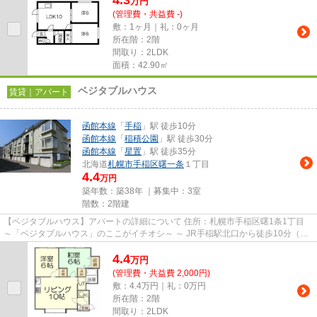
4.3
万
円
(管理費・共益費 -)
敷：1ヶ月｜礼：0ヶ月
所在階：2階
間取り：2LDK
面積：42.90㎡
ベジタブルハウス
賃貸｜アパート
函館本線
「
手稲
」駅 徒歩10分
函館本線
「
稲積公園
」駅 徒歩30分
函館本線
「
星置
」駅 徒歩35分
北海道
札幌市手稲区
曙一条
１丁目
4.4
万円
築年数：築38年 ｜募集中：
3室
階数：2階建
【ベジタブルハウス】アパートの詳細について 住所：札幌市手稲区曙1条1丁目
～「ベジタブルハウス」のここがイチオシ～ ～ JR手稲駅北口から徒歩10分（約
800ｍ）の文京エリアに立...
4.4
万
円
(管理費・共益費 2,000円)
敷：4.4万円｜礼：0万円
所在階：2階
間取り：2LDK