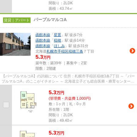
間取り：2LDK
面積：43.74㎡
パープルマルコA
賃貸｜アパート
函館本線
「
星置
」駅 徒歩7分
函館本線
「
稲穂
」駅 徒歩14分
函館本線
「
ほしみ
」駅 徒歩31分
北海道
札幌市手稲区
稲穂三条
７丁目
5.3
万円
築年数：築39年 ｜募集中：
2室
階数：2階建
【パープルマルコA】の詳細について 住所：札幌市手稲区稲穂3条7丁目 ～「パー
プルマルコA」のここがイチオシ～ ～ 北海道立子ども総合医療・療育センターま
で徒歩5分（約400m）で...
5.3
万
円
(管理費・共益費 1,000円)
敷：1ヶ月｜礼：0ヶ月
所在階：1階
間取り：2LDK
面積：49.40㎡
5.3
万
円