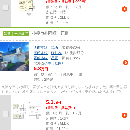
(管理費・共益費 1,000円)
敷：1ヶ月｜礼：0ヶ月
所在階：2階
間取り：2LDK
面積：49.00㎡
⼩樽市桂岡町 戸建
賃貸｜一戸建て
函館本線
「
銭函
」駅 徒歩30分
函館本線
「
ほしみ
」駅 徒歩67分
函館本線
「
星置
」駅 徒歩85分
北海道
小樽市
桂岡町
5.3
万円
築年数：築51年 ｜募集中：
1室
階数：2階建
玄関を開けた瞬間、音がふっと消えるような静けさに包まれました。築年数は感
じるものの、柱や床にはしっかりとした強さがあり、安心感のある木造住宅なら
ではの魅力が伝わってきます...
5.3
万
円
(管理費・共益費 -)
敷：0ヶ月｜礼：1ヶ月
所在階：1-2階
間取り：5LDK
面積：91.80㎡