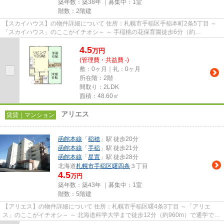
築年数：築38年 ｜募集中：
1室
階数：2階建
【スカイハウス】の物件詳細について 住所：札幌市手稲区手稲本町2条5丁目 ～
「スカイハウス」のここがイチオシ～ ～ 手稲桃の花保育園徒歩6分（約
480m）、手稲中央幼稚園徒歩3分（...
4.5
万
円
(管理費・共益費 -)
敷：0ヶ月｜礼：0ヶ月
所在階：2階
間取り：2LDK
面積：48.60㎡
アリエス
賃貸｜マンション
函館本線
「
稲穂
」駅 徒歩20分
函館本線
「
手稲
」駅 徒歩21分
函館本線
「
星置
」駅 徒歩28分
北海道
札幌市手稲区
曙四条
３丁目
4.5
万円
築年数：築43年 ｜募集中：
1室
階数：5階建
【アリエス】の物件詳細について 住所：札幌市手稲区曙4条3丁目 ～「アリエ
ス」のここがイチオシ～ ～ 北海道科学大学まで徒歩12分（約960m）で通学でき
ます。 ～ ～ 手稲あすなろ...