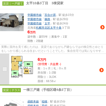
太平10条3丁目 3棟貸家
賃貸｜一戸建て
学園都市線
「
百合が原
」駅 徒歩15分
学園都市線
「
篠路
」駅 徒歩29分
学園都市線
「
太平
」駅 徒歩24分
北海道
札幌市北区
太平十条
３丁目
6
万円
築年数：築55年 ｜募集中：
1室
階数：2階建
実際に室内を見て感じたのは、賃貸でありながら戸建ならではの独立性とゆとり
をしっかり感じられる住まいだということでした。 集合住宅では気になりやすい
上下階への音の配慮も比較...
6
万
円
(管理費・共益費 -)
敷：1ヶ月｜礼：0ヶ月
所在階：1-2階
間取り：3LDK
面積：68.58㎡
一棟三戸建（手稲区曙4条3丁目）
賃貸｜テラス
函館本線
「
稲穂
」駅 徒歩15分
函館本線
「
手稲
」駅 徒歩27分