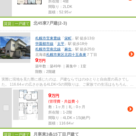
所在階：4階
間取り：2LDK
面積：52.95㎡
北45東7戸建(2-3)
賃貸｜一戸建て
札幌市営東豊線
「
栄町
」駅 徒歩13分
学園都市線
「
太平
」駅 徒歩18分
札幌市営南北線
「
麻生
」駅 徒歩25分
北海道
札幌市東区
北四十五条東
７丁目
9
万円
築年数：築49年 ｜募集中：
1室
階数：2階建
実際に現地を見た際に感じたのは、戸建ならではのゆとりと自由度の高さでし
た。 116.64㎡の広さがある4LDK+Sの間取りは、ご家族での生活はもちろん、在
宅ワークや趣味の時間も大切に...
9
万
円
(管理費・共益費 -)
敷：1ヶ月｜礼：0ヶ月
所在階：1-2階
間取り：4LDK＋1S(納戸)
面積：116.64㎡
月寒東3条15丁目戸建て
賃貸｜一戸建て