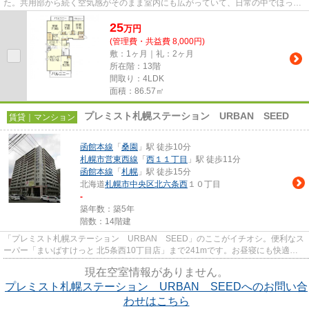
た。共用部から続く空気感がそのまま室内にも広がっていて、日常の中でほっと
できる安心感がある住まいと...
25
万
円
(管理費・共益費 8,000円)
敷：1ヶ月｜礼：2ヶ月
所在階：13階
間取り：4LDK
面積：86.57㎡
プレミスト札幌ステーション URBAN SEED
賃貸｜マンション
函館本線
「
桑園
」駅 徒歩10分
札幌市営東西線
「
西１１丁目
」駅 徒歩11分
函館本線
「
札幌
」駅 徒歩15分
北海道
札幌市中央区
北六条西
１０丁目
-
築年数：築5年
階数：14階建
「プレミスト札幌ステーション URBAN SEED」のここがイチオシ。便利なス
ーパー「まいばすけっと 北5条西10丁目店」まで241mです。お昼寝にも快適な
陽当たりがいいマンションになりま...
現在空室情報がありません。
プレミスト札幌ステーション URBAN SEEDへのお問い合
わせはこちら