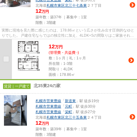
札幌市営東豊線
「
栄町
」駅 徒歩31分
北海道
札幌市東区
北三十七条東
２７丁目
12
万円
築年数：築37年 ｜募集中：
1室
階数：3階建
実際に現地を見た際に感じたのは、178.86㎡という広さが生み出す圧倒的なゆと
りでした。 戸建住宅ならではの独立性に加え、4LDK+Sの間取りはご家族それぞ
れの生活スタイルに合わせた...
12
万
円
(管理費・共益費 -)
敷：1ヶ月｜礼：1ヶ月
所在階：1-3階
間取り：4LDK
面積：178.86㎡
北35東24の家
賃貸｜一戸建て
札幌市営東豊線
「
新道東
」駅 徒歩19分
札幌市営東豊線
「
元町
」駅 徒歩30分
札幌市営東豊線
「
栄町
」駅 徒歩27分
北海道
札幌市東区
北三十五条東
２４丁目
12
万円
築年数：築39年 ｜募集中：
1室
階数：3階建