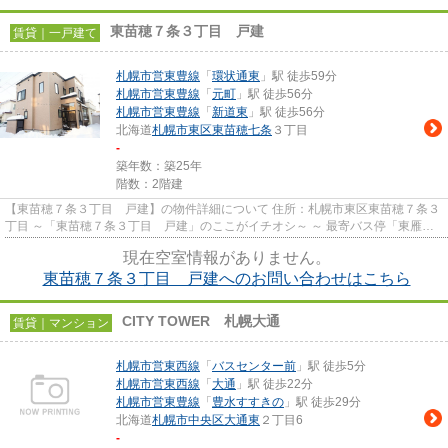
東苗穂７条３丁目 戸建
賃貸｜一戸建て
札幌市営東豊線
「
環状通東
」駅 徒歩59分
札幌市営東豊線
「
元町
」駅 徒歩56分
札幌市営東豊線
「
新道東
」駅 徒歩56分
北海道
札幌市東区
東苗穂七条
３丁目
-
築年数：築25年
階数：2階建
【東苗穂７条３丁目 戸建】の物件詳細について 住所：札幌市東区東苗穂７条３
丁目 ～「東苗穂７条３丁目 戸建」のここがイチオシ～ ～ 最寄バス停「東雁来
６条２丁目」まで徒歩5...
現在空室情報がありません。
東苗穂７条３丁目 戸建へのお問い合わせはこちら
CITY TOWER 札幌大通
賃貸｜マンション
札幌市営東西線
「
バスセンター前
」駅 徒歩5分
札幌市営東西線
「
大通
」駅 徒歩22分
札幌市営東豊線
「
豊水すすきの
」駅 徒歩29分
北海道
札幌市中央区
大通東
２丁目6
-