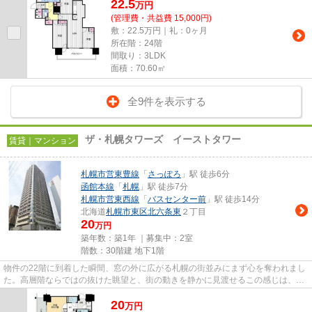
22.5
万
円
(管理費・共益費 15,000円)
敷：22.5万円｜礼：0ヶ月
所在階：24階
間取り：3LDK
面積：70.60㎡
全9件を表示する
ザ・札幌タワーズ イーストタワー
賃貸｜マンション
札幌市営東豊線
「
さっぽろ
」駅 徒歩6分
函館本線
「
札幌
」駅 徒歩7分
札幌市営東西線
「
バスセンター前
」駅 徒歩14分
北海道
札幌市東区
北六条東
２丁目
20
万円
築年数：築1年 ｜募集中：
2室
階数：30階建 地下1階
物件の22階に到着した瞬間、窓の外に広がる札幌の街並みにまず心を奪われまし
た。高層階ならではの抜けた眺望と、街の動きを静かに見渡せるこの感じは、忙
しい日々の中に落ち着きをも...
20
万
円