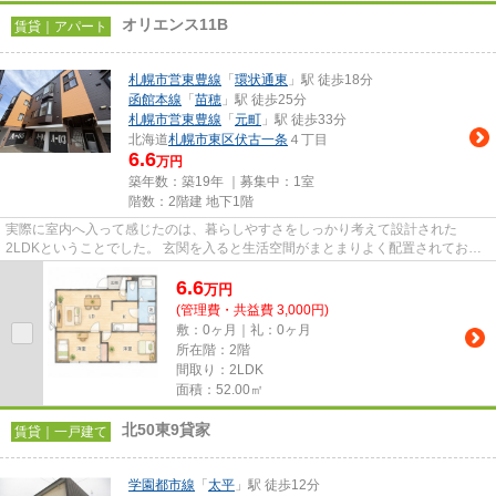
オリエンス11B
賃貸｜アパート
札幌市営東豊線
「
環状通東
」駅 徒歩18分
函館本線
「
苗穂
」駅 徒歩25分
札幌市営東豊線
「
元町
」駅 徒歩33分
北海道
札幌市東区
伏古一条
４丁目
6.6
万円
築年数：築19年 ｜募集中：
1室
階数：2階建 地下1階
実際に室内へ入って感じたのは、暮らしやすさをしっかり考えて設計された
2LDKということでした。 玄関を入ると生活空間がまとまりよく配置されてお
り、初めて訪れても家具のレイアウ...
6.6
万
円
(管理費・共益費 3,000円)
敷：0ヶ月｜礼：0ヶ月
所在階：2階
間取り：2LDK
面積：52.00㎡
北50東9貸家
賃貸｜一戸建て
学園都市線
「
太平
」駅 徒歩12分