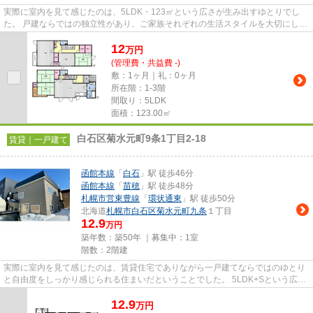
実際に室内を見て感じたのは、5LDK・123㎡という広さが生み出すゆとりでし
た。 戸建ならではの独立性があり、ご家族それぞれの生活スタイルを大切にしな
がら暮らせる住まいという印象...
12
万
円
(管理費・共益費 -)
敷：1ヶ月｜礼：0ヶ月
所在階：1-3階
間取り：5LDK
面積：123.00㎡
白石区菊水元町9条1丁目2-18
賃貸｜一戸建て
函館本線
「
白石
」駅 徒歩46分
函館本線
「
苗穂
」駅 徒歩48分
札幌市営東豊線
「
環状通東
」駅 徒歩50分
北海道
札幌市白石区
菊水元町九条
１丁目
12.9
万円
築年数：築50年 ｜募集中：
1室
階数：2階建
実際に室内を見て感じたのは、賃貸住宅でありながら一戸建てならではのゆとり
と自由度をしっかり感じられる住まいだということでした。 5LDK+Sという広さ
は、ファミリー世帯はもちろ...
12.9
万
円