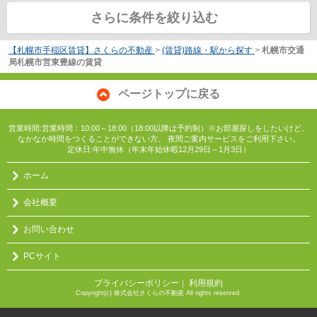
さらに条件を絞り込む
【札幌市手稲区賃貸】さくらの不動産
>
(賃貸)路線・駅から探す
>
札幌市交通
局札幌市営東豊線の賃貸
ページトップに戻る
営業時間:営業時間：10:00～18:00（18:00以降は予約制）※お部屋探しをしたいけど、
なかなか時間をつくることができない方。 夜間ご案内サービスをご利用下さい。
定休日:年中無休（年末年始休暇12月29日～1月3日）
ホーム
会社概要
お問い合わせ
PCサイト
プライバシーポリシー
利用規約
｜
Copyright(c) 株式会社さくらの不動産 All rights reserved.