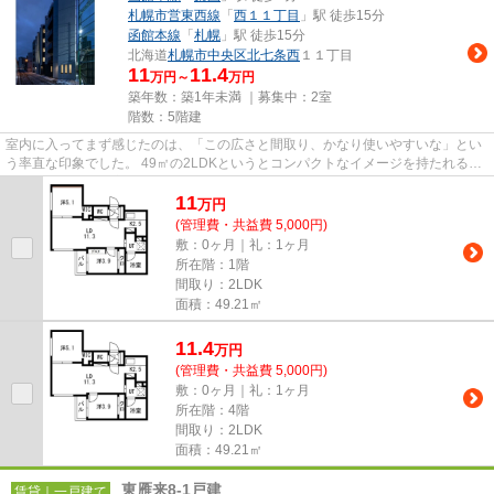
札幌市営東西線
「
西１１丁目
」駅 徒歩15分
函館本線
「
札幌
」駅 徒歩15分
北海道
札幌市中央区
北七条西
１１丁目
11
11.4
万円～
万円
築年数：築1年未満 ｜募集中：
2室
階数：5階建
室内に入ってまず感じたのは、「この広さと間取り、かなり使いやすいな」とい
う率直な印象でした。 49㎡の2LDKというとコンパクトなイメージを持たれるこ
ともありますが、実際に見る...
11
万
円
(管理費・共益費 5,000円)
敷：0ヶ月｜礼：1ヶ月
所在階：1階
間取り：2LDK
面積：49.21㎡
11.4
万
円
(管理費・共益費 5,000円)
敷：0ヶ月｜礼：1ヶ月
所在階：4階
間取り：2LDK
面積：49.21㎡
東雁来8-1戸建
賃貸｜一戸建て