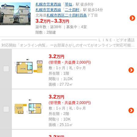
札幌市営東西線
「
琴似
」駅 徒歩8分
札幌市営東西線
「
二十四軒
」駅 徒歩14分
北海道
札幌市西区
二十四軒四条
７丁目
3.2
3.3
万円～
万円
築年数：築38年 ｜募集中：
4室
階数：2階建
━━━━━━━━━━━━━━━━━━━━━━━━━━ ＬＩＮＥ・ビデオ通話
対応開始「オンライン内覧」 ーお部屋さがしのすべてがオンラインで対応可能ー
━━━━━━━━━━━━━━━━━━━━━━━━━━ スマートフォンだけで
3.2
物...
万
円
(管理費・共益費 2,000円)
敷：1ヶ月｜礼：0ヶ月
所在階：1階
間取り：1LDK
面積：27.72㎡
3.2
万
円
(管理費・共益費 2,000円)
敷：1ヶ月｜礼：0ヶ月
所在階：2階
間取り：1DK
面積：25.11㎡