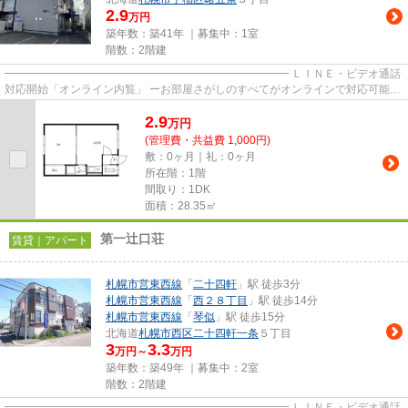
2.9
万円
築年数：築41年 ｜募集中：
1室
階数：2階建
━━━━━━━━━━━━━━━━━━━━━━━━━━ ＬＩＮＥ・ビデオ通話
対応開始「オンライン内覧」 ーお部屋さがしのすべてがオンラインで対応可能ー
━━━━━━━━━━━━━━━━━━━━━━━━━━ スマートフォンだけで
2.9
物...
万
円
(管理費・共益費 1,000円)
敷：0ヶ月｜礼：0ヶ月
所在階：1階
間取り：1DK
面積：28.35㎡
第一辻口荘
賃貸｜アパート
札幌市営東西線
「
二十四軒
」駅 徒歩3分
札幌市営東西線
「
西２８丁目
」駅 徒歩14分
札幌市営東西線
「
琴似
」駅 徒歩15分
北海道
札幌市西区
二十四軒一条
５丁目
3
3.3
万円～
万円
築年数：築49年 ｜募集中：
2室
階数：2階建
━━━━━━━━━━━━━━━━━━━━━━━━━━ ＬＩＮＥ・ビデオ通話