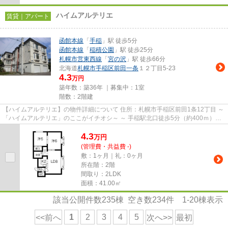
ハイムアルテリエ
賃貸｜アパート
函館本線
「
手稲
」駅 徒歩5分
函館本線
「
稲積公園
」駅 徒歩25分
札幌市営東西線
「
宮の沢
」駅 徒歩66分
北海道
札幌市手稲区
前田一条
１２丁目5-23
4.3
万円
築年数：築36年 ｜募集中：
1室
階数：2階建
【ハイムアルテリエ】の物件詳細について 住所：札幌市手稲区前田1条12丁目 ～
「ハイムアルテリエ」のここがイチオシ～ ～ 手稲駅北口徒歩5分（約400ｍ）で
す！～ ～ 手稲渓仁会病...
4.3
万
円
(管理費・共益費 -)
敷：1ヶ月｜礼：0ヶ月
所在階：2階
間取り：2LDK
面積：41.00㎡
該当公開件数
235
棟 空き数
234
件
1-20
棟表示
1
2
3
4
5
<<前へ
次へ>>
最初