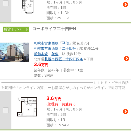
敷：1ヶ月｜礼：0ヶ月
所在階：1階
間取り：1LDK
面積：25.11㎡
コーポライフ二十四軒N
賃貸｜アパート
札幌市営東西線
「
琴似
」駅 徒歩7分
札幌市営東西線
「
二十四軒
」駅 徒歩11分
函館本線
「
琴似
」駅 徒歩14分
北海道
札幌市西区
二十四軒四条
４丁目
3.6
万円
築年数：築42年 ｜募集中：
1室
階数：3階建
━━━━━━━━━━━━━━━━━━━━━━━━━━ ＬＩＮＥ・ビデオ通話
対応開始「オンライン内覧」 ーお部屋さがしのすべてがオンラインで対応可能ー
━━━━━━━━━━━━━━━━━━━━━━━━━━ スマートフォンだけで
3.6
物...
万
円
(管理費・共益費 -)
敷：1ヶ月｜礼：0ヶ月
所在階：2階
間取り：1R
面積：15.54㎡