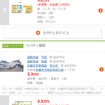
3.2
万
円
(管理費・共益費 2,000円)
敷：1ヶ月｜礼：0ヶ月
所在階：2階
間取り：1DK
面積：25.11㎡
全4件を表示する
リバティ前田
賃貸｜アパート
函館本線
「
手稲
」駅 徒歩35分
函館本線
「
稲穂
」駅 徒歩46分
札幌市営東西線
「
宮の沢
」駅 徒歩93分
北海道
札幌市手稲区
前田九条
１７丁目
3.3
万円
築年数：築29年 ｜募集中：
1室
階数：2階建
【リバティ前田】の物件詳細について 住所：札幌市手稲区前田9条17丁目 ～「リ
バティ前田」のここがイチオシ～ ～ 昼間でもおだやかな空気が漂う閑静な住宅街
に立地。住みやすい環...
3.3
万
円