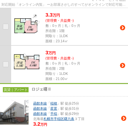
対応開始「オンライン内覧」 ーお部屋さがしのすべてがオンラインで対応可能ー
━━━━━━━━━━━━━━━━━━━━━━━━━━ スマートフォンだけで
3.3
物...
万
円
(管理費・共益費 -)
敷：0ヶ月｜礼：0ヶ月
所在階：1階
間取り：1LDK
面積：23.14㎡
3
万
円
(管理費・共益費 -)
敷：0ヶ月｜礼：0ヶ月
所在階：2階
間取り：1LDK
面積：21.00㎡
ロジェ曙Ⅱ
賃貸｜アパート
函館本線
「
稲穂
」駅 徒歩25分
函館本線
「
星置
」駅 徒歩31分
函館本線
「
手稲
」駅 徒歩29分
北海道
札幌市手稲区
曙六条
３丁目
3.2
万円