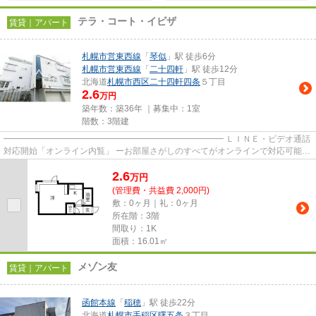
テラ・コート・イビザ
賃貸｜アパート
札幌市営東西線
「
琴似
」駅 徒歩6分
札幌市営東西線
「
二十四軒
」駅 徒歩12分
北海道
札幌市西区
二十四軒四条
５丁目
2.6
万円
築年数：築36年 ｜募集中：
1室
階数：3階建
━━━━━━━━━━━━━━━━━━━━━━━━━━ ＬＩＮＥ・ビデオ通話
対応開始「オンライン内覧」 ーお部屋さがしのすべてがオンラインで対応可能ー
━━━━━━━━━━━━━━━━━━━━━━━━━━ スマートフォンだけで
2.6
物...
万
円
(管理費・共益費 2,000円)
敷：0ヶ月｜礼：0ヶ月
所在階：3階
間取り：1K
面積：16.01㎡
メゾン友
賃貸｜アパート
函館本線
「
稲穂
」駅 徒歩22分
北海道
札幌市手稲区
曙五条
３丁目