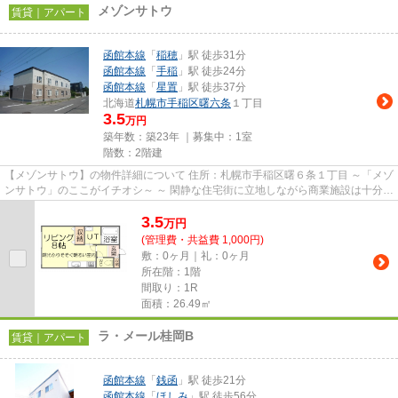
メゾンサトウ
賃貸｜アパート
函館本線
「
稲穂
」駅 徒歩31分
函館本線
「
手稲
」駅 徒歩24分
函館本線
「
星置
」駅 徒歩37分
北海道
札幌市手稲区
曙六条
１丁目
3.5
万円
築年数：築23年 ｜募集中：
1室
階数：2階建
【メゾンサトウ】の物件詳細について 住所：札幌市手稲区曙６条１丁目 ～「メゾ
ンサトウ」のここがイチオシ～ ～ 閑静な住宅街に立地しながら商業施設は十分に
あり。住みやすい環...
3.5
万
円
(管理費・共益費 1,000円)
敷：0ヶ月｜礼：0ヶ月
所在階：1階
間取り：1R
面積：26.49㎡
ラ・メール桂岡B
賃貸｜アパート
函館本線
「
銭函
」駅 徒歩21分
函館本線
「
ほしみ
」駅 徒歩56分