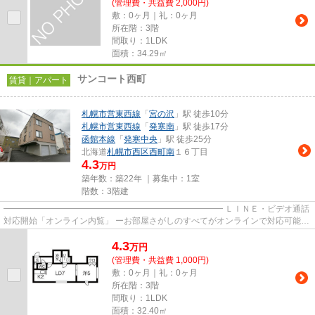
(管理費・共益費 2,000円)
敷：0ヶ月｜礼：0ヶ月
所在階：3階
間取り：1LDK
面積：34.29㎡
サンコート西町
賃貸｜アパート
札幌市営東西線
「
宮の沢
」駅 徒歩10分
札幌市営東西線
「
発寒南
」駅 徒歩17分
函館本線
「
発寒中央
」駅 徒歩25分
北海道
札幌市西区
西町南
１６丁目
4.3
万円
築年数：築22年 ｜募集中：
1室
階数：3階建
━━━━━━━━━━━━━━━━━━━━━━━━━━ ＬＩＮＥ・ビデオ通話
対応開始「オンライン内覧」 ーお部屋さがしのすべてがオンラインで対応可能ー
━━━━━━━━━━━━━━━━━━━━━━━━━━ スマートフォンだけで
4.3
物...
万
円
(管理費・共益費 1,000円)
敷：0ヶ月｜礼：0ヶ月
所在階：3階
間取り：1LDK
面積：32.40㎡