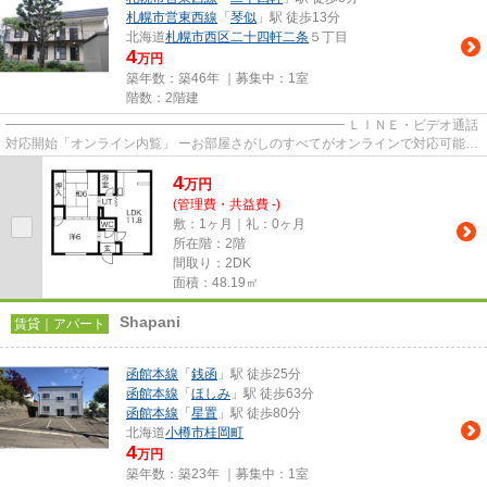
札幌市営東西線
「
琴似
」駅 徒歩13分
北海道
札幌市西区
二十四軒二条
５丁目
4
万円
築年数：築46年 ｜募集中：
1室
階数：2階建
━━━━━━━━━━━━━━━━━━━━━━━━━━ ＬＩＮＥ・ビデオ通話
対応開始「オンライン内覧」 ーお部屋さがしのすべてがオンラインで対応可能ー
━━━━━━━━━━━━━━━━━━━━━━━━━━ スマートフォンだけで
4
物...
万
円
(管理費・共益費 -)
敷：1ヶ月｜礼：0ヶ月
所在階：2階
間取り：2DK
面積：48.19㎡
Shapani
賃貸｜アパート
函館本線
「
銭函
」駅 徒歩25分
函館本線
「
ほしみ
」駅 徒歩63分
函館本線
「
星置
」駅 徒歩80分
北海道
小樽市
桂岡町
4
万円
築年数：築23年 ｜募集中：
1室