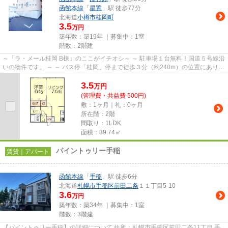
函館本線
「
星置
」駅 徒歩77分
北海道
小樽市
桂岡町
3.5
万円
築年数：築19年 ｜募集中：
1室
階数：2階建
～「ラ・メール桂岡 B棟」のここがイチオシ～ ～ 駐車場１台無料！国道５号線沿
いの物件です。 ～ ～ バス停「桂岡」停まで徒歩３分（約240m）の位置にありま
す。 ～ ～ ペット（小型...
3.5
万
円
(管理費・共益費 500円)
敷：1ヶ月｜礼：0ヶ月
所在階：2階
間取り：1LDK
面積：39.74㎡
パイントゥリー手稲
賃貸｜アパート
函館本線
「
手稲
」駅 徒歩6分
北海道
札幌市手稲区
前田二条
１１丁目5-10
3.6
万円
築年数：築34年 ｜募集中：
1室
階数：3階建
【パイントゥリー手稲】の詳細について 住所：札幌市手稲区前田二条11丁目 手