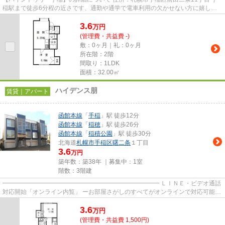
稲駅まで徒歩6分程の近さです、通勤や通学で電車利用の欠かせない方に嬉しい
近さですね。毎日の駅通いも...
3.6
万
円
(管理費・共益費 -)
敷：0ヶ月｜礼：0ヶ月
所在階：2階
間取り：1LDK
面積：32.00㎡
ハイデンス朋
賃貸｜アパート
函館本線
「
手稲
」駅 徒歩12分
函館本線
「
稲穂
」駅 徒歩26分
函館本線
「
稲積公園
」駅 徒歩30分
北海道
札幌市手稲区
曙二条
１丁目
3.6
万円
築年数：築38年 ｜募集中：
1室
階数：3階建
━━━━━━━━━━━━━━━━━━━━━━━━━━ ＬＩＮＥ・ビデオ通話
対応開始「オンライン内覧」 ーお部屋さがしのすべてがオンラインで対応可能ー
━━━━━━━━━━━━━━━━━━━━━━━━━━ スマートフォンだけで
3.6
物...
万
円
(管理費・共益費 1,500円)