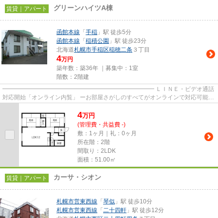
グリーンハイツA棟
賃貸｜アパート
函館本線
「
手稲
」駅 徒歩5分
函館本線
「
稲積公園
」駅 徒歩23分
北海道
札幌市手稲区
稲穂二条
３丁目
4
万円
築年数：築36年 ｜募集中：
1室
階数：2階建
━━━━━━━━━━━━━━━━━━━━━━━━━━ ＬＩＮＥ・ビデオ通話
対応開始「オンライン内覧」 ーお部屋さがしのすべてがオンラインで対応可能ー
━━━━━━━━━━━━━━━━━━━━━━━━━━ スマートフォンだけで
4
物...
万
円
(管理費・共益費 -)
敷：1ヶ月｜礼：0ヶ月
所在階：2階
間取り：2LDK
面積：51.00㎡
カーサ・シオン
賃貸｜アパート
札幌市営東西線
「
琴似
」駅 徒歩10分
札幌市営東西線
「
二十四軒
」駅 徒歩12分