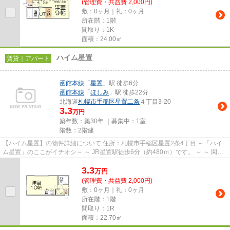
(管理費・共益費 2,000円)
敷：0ヶ月｜礼：0ヶ月
所在階：1階
間取り：1K
面積：24.00㎡
ハイム星置
賃貸｜アパート
函館本線
「
星置
」駅 徒歩6分
函館本線
「
ほしみ
」駅 徒歩22分
北海道
札幌市手稲区
星置二条
４丁目3-20
3.3
万円
築年数：築30年 ｜募集中：
1室
階数：2階建
【ハイム星置】の物件詳細について 住所：札幌市手稲区星置2条4丁目 ～「ハイ
ム星置」のここがイチオシ～ ～ JR星置駅徒歩6分（約480ｍ）です。 ～ ～ 閑静
な住宅街に立地しなが...
3.3
万
円
(管理費・共益費 2,000円)
敷：0ヶ月｜礼：0ヶ月
所在階：1階
間取り：1R
面積：22.70㎡