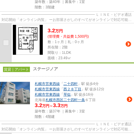
築年数：築40年 ｜募集中：
1室
階数：3階建
━━━━━━━━━━━━━━━━━━━━━━━━━━ ＬＩＮＥ・ビデオ通話
対応開始「オンライン内覧」 ーお部屋さがしのすべてがオンラインで対応可能ー
━━━━━━━━━━━━━━━━━━━━━━━━━━ スマートフォンだけで
3.2
物...
万
円
(管理費・共益費 1,500円)
敷：1ヶ月｜礼：0ヶ月
所在階：2階
間取り：1LDK
面積：23.49㎡
ステージノア
賃貸｜アパート
札幌市営東西線
「
二十四軒
」駅 徒歩4分
札幌市営東西線
「
西２８丁目
」駅 徒歩12分
札幌市営東西線
「
琴似
」駅 徒歩16分
北海道
札幌市西区
二十四軒一条
６丁目
3.2
3.3
万円～
万円
築年数：築37年 ｜募集中：
3室
階数：4階建
━━━━━━━━━━━━━━━━━━━━━━━━━━ ＬＩＮＥ・ビデオ通話
対応開始「オンライン内覧」 ーお部屋さがしのすべてがオンラインで対応可能ー