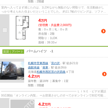
階数：2階建
室内へ入ってまず感じたのは、1LDKながら無駄のない間取りで、生活動線がし
っかり考えられた住まいだということでした。 約11.7帖のリビングは、ソファや
ローテーブル、テレビを配置...
4
万
円
(管理費・共益費 2,000円)
敷：0ヶ月｜礼：0ヶ月
所在階：2階
間取り：1LDK
面積：39.33㎡
パームハイツ -1
賃貸｜アパート
札幌市営東西線
「
宮の沢
」駅 徒歩21分
函館本線
「
発寒
」駅 徒歩26分
北海道
札幌市西区
宮の沢四条
４丁目
4.2
万円
築年数：築18年 ｜募集中：
1室
階数：3階建
━━━━━━━━━━━━━━━━━━━━━━━━━━ ＬＩＮＥ・ビデオ通話
対応開始「オンライン内覧」 ーお部屋さがしのすべてがオンラインで対応可能ー
━━━━━━━━━━━━━━━━━━━━━━━━━━ スマートフォンだけで
4.2
物...
万
円