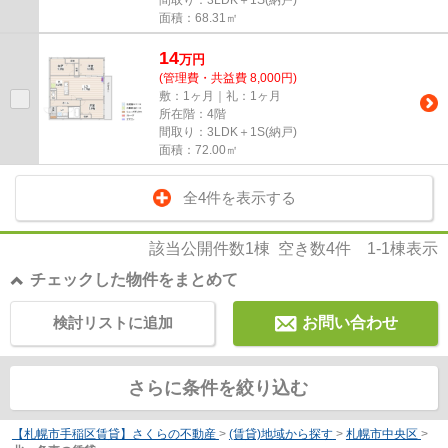
間取り：3LDK＋1S(納戸)
面積：68.31㎡
14
万
円
(管理費・共益費 8,000円)
敷：1ヶ月｜礼：1ヶ月
所在階：4階
間取り：3LDK＋1S(納戸)
面積：72.00㎡
全4件を表示する
該当公開件数
1
棟 空き数
4
件
1-1
棟表示
チェックした物件をまとめて
検討リストに追加
お問い合わせ
さらに条件を絞り込む
【札幌市手稲区賃貸】さくらの不動産
>
(賃貸)地域から探す
>
札幌市中央区
>