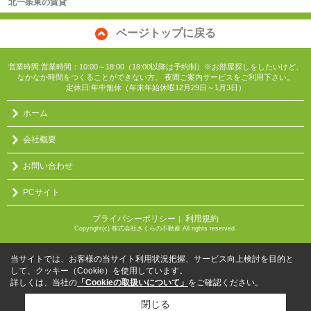
北一条東の賃貸
ページトップに戻る
営業時間:営業時間：10:00～18:00（18:00以降は予約制）※お部屋探しをしたいけど、
なかなか時間をつくることができない方。 夜間ご案内サービスをご利用下さい。
定休日:年中無休（年末年始休暇12月29日～1月3日）
ホーム
会社概要
お問い合わせ
PCサイト
プライバシーポリシー
利用規約
｜
Copyright(c) 株式会社さくらの不動産 All rights reserved.
当サイトでは、お客様の当サイト利用状況把握、サービス向上検討を目的と
して、クッキー（Cookie）を使用しています。
詳しくは、当社の
「Cookieの取扱いについて」
をご確認ください。
閉じる