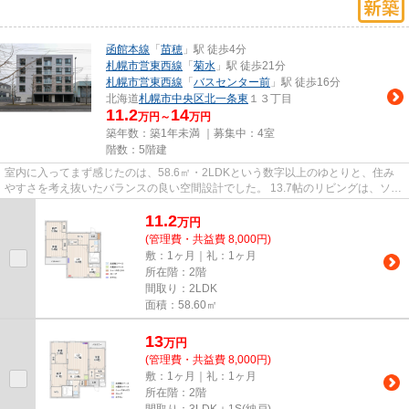
函館本線
「
苗穂
」駅 徒歩4分
札幌市営東西線
「
菊水
」駅 徒歩21分
札幌市営東西線
「
バスセンター前
」駅 徒歩16分
北海道
札幌市中央区
北一条東
１３丁目
11.2
14
万円～
万円
築年数：築1年未満 ｜募集中：
4室
階数：5階建
室内に入ってまず感じたのは、58.6㎡・2LDKという数字以上のゆとりと、住み
やすさを考え抜いたバランスの良い空間設計でした。 13.7帖のリビングは、ソフ
ァや大型テレビ、ダイニング...
11.2
万
円
(管理費・共益費 8,000円)
敷：1ヶ月｜礼：1ヶ月
所在階：2階
間取り：2LDK
面積：58.60㎡
13
万
円
(管理費・共益費 8,000円)
敷：1ヶ月｜礼：1ヶ月
所在階：2階