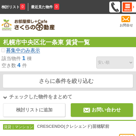
0
0
検討リスト
最近見た物件
お問合せ
札幌市中央区北一条東 賃貸一覧
募集中のみ表示
1
該当物件
棟
4
空き数
件
さらに条件を絞り込む
チェックした物件をまとめて
検討リストに追加
お問い合わせ
CRESCENDO(クレシェンド)苗穂駅前
賃貸｜マンション