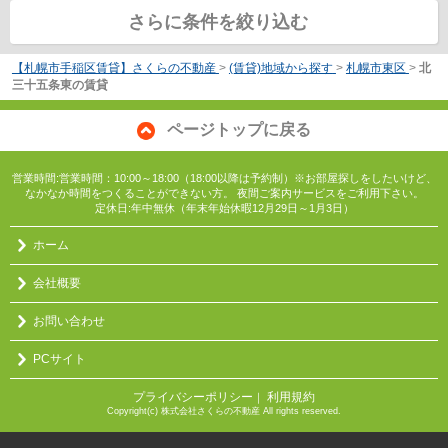
さらに条件を絞り込む
【札幌市手稲区賃貸】さくらの不動産
>
(賃貸)地域から探す
>
札幌市東区
>
北
三十五条東の賃貸
ページトップに戻る
営業時間:営業時間：10:00～18:00（18:00以降は予約制）※お部屋探しをしたいけど、
なかなか時間をつくることができない方。 夜間ご案内サービスをご利用下さい。
定休日:年中無休（年末年始休暇12月29日～1月3日）
ホーム
会社概要
お問い合わせ
PCサイト
プライバシーポリシー
利用規約
｜
Copyright(c) 株式会社さくらの不動産 All rights reserved.