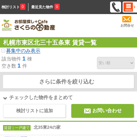
0
0
検討リスト
最近見た物件
お問合せ
札幌市東区北三十五条東 賃貸一覧
募集中のみ表示
1
該当物件
棟
1
空き数
件
さらに条件を絞り込む
チェックした物件をまとめて
検討リストに追加
お問い合わせ
北35東24の家
賃貸｜一戸建て