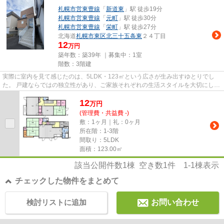
札幌市営東豊線
「
新道東
」駅 徒歩19分
札幌市営東豊線
「
元町
」駅 徒歩30分
札幌市営東豊線
「
栄町
」駅 徒歩27分
北海道
札幌市東区
北三十五条東
２４丁目
12
万円
築年数：築39年 ｜募集中：
1室
階数：3階建
実際に室内を見て感じたのは、5LDK・123㎡という広さが生み出すゆとりでし
た。 戸建ならではの独立性があり、ご家族それぞれの生活スタイルを大切にしな
がら暮らせる住まいという印象...
12
万
円
(管理費・共益費 -)
敷：1ヶ月｜礼：0ヶ月
所在階：1-3階
間取り：5LDK
面積：123.00㎡
該当公開件数
1
棟 空き数
1
件
1-1
棟表示
チェックした物件をまとめて
検討リストに追加
お問い合わせ