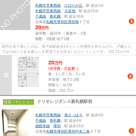
札幌市営東西線
「
ひばりが丘
」駅 徒歩1分
札幌市営東西線
「
大谷地
」駅 徒歩15分
千歳線
「
新札幌
」駅 徒歩18分
北海道
札幌市厚別区
厚別南
１丁目
20
万円
築年数：築42年 ｜募集中：
1室
階数：2階建 地下1階
室内を見て感じたのは、地下鉄駅徒歩1分という利便性を持ちながら、戸建なら
ではのゆとりある暮らしを実現できる住まいだということです。 102.75㎡の4DK
は、ご家族での生活はもちろ...
20
万
円
(管理費・共益費 -)
敷：1ヶ月｜礼：0ヶ月
所在階：地下1-2階
間取り：4LDK
面積：102.75㎡
クリオレジダンス新札幌駅前
賃貸｜マンション
札幌市営東西線
「
新さっぽろ
」駅 徒歩4分
千歳線
「
新札幌
」駅 徒歩4分
函館本線
「
厚別
」駅 徒歩15分
北海道
札幌市厚別区
厚別中央二条
６丁目