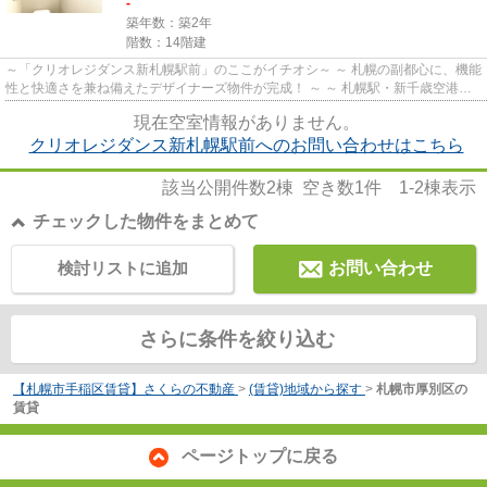
-
築年数：築2年
階数：14階建
～「クリオレジダンス新札幌駅前」のここがイチオシ～ ～ 札幌の副都心に、機能
性と快適さを兼ね備えたデザイナーズ物件が完成！ ～ ～ 札幌駅・新千歳空港に
も好アクセス☆交通機関の...
現在空室情報がありません。
クリオレジダンス新札幌駅前へのお問い合わせはこちら
該当公開件数
2
棟 空き数
1
件
1-2
棟表示
チェックした物件をまとめて
検討リストに追加
お問い合わせ
さらに条件を絞り込む
【札幌市手稲区賃貸】さくらの不動産
>
(賃貸)地域から探す
>
札幌市厚別区の
賃貸
ページトップに戻る