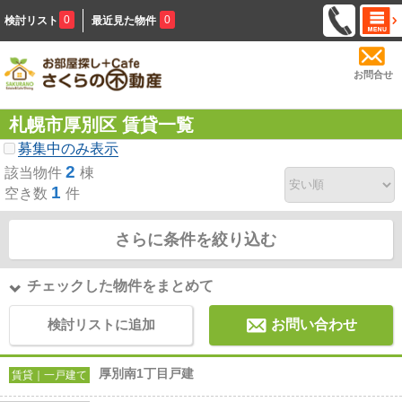
0
0
検討リスト
最近見た物件
お問合せ
札幌市厚別区 賃貸一覧
募集中のみ表示
2
該当物件
棟
1
空き数
件
さらに条件を絞り込む
チェックした物件をまとめて
検討リストに追加
お問い合わせ
厚別南1丁目戸建
賃貸｜一戸建て