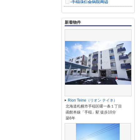
手稲渓仁会病院周辺
新着物件
Rion Teine（リオン テイネ）
北海道札幌市手稲区曙一条１丁目
函館本線「手稲」駅 徒歩10分
築6年