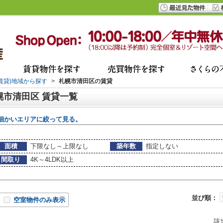
(賃貸)地域から探す
>
札幌市清田区の賃貸
札幌市清田区 賃貸一覧
細かいエリアに絞って見る。
面積
下限なし～上限なし
築年数
指定しない
間取り
4K～4LDK以上
並び順：
空室物件のみ表示
該