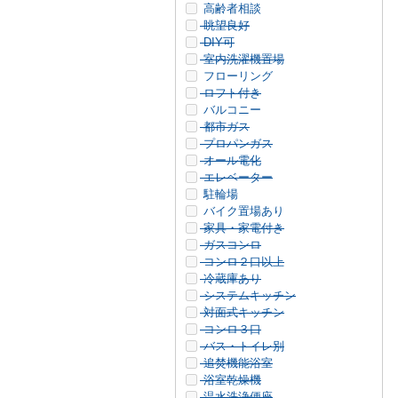
高齢者相談
眺望良好
DIY可
室内洗濯機置場
フローリング
ロフト付き
バルコニー
都市ガス
プロパンガス
オール電化
エレベーター
駐輪場
バイク置場あり
家具・家電付き
ガスコンロ
コンロ２口以上
冷蔵庫あり
システムキッチン
対面式キッチン
コンロ３口
バス・トイレ別
追焚機能浴室
浴室乾燥機
温水洗浄便座