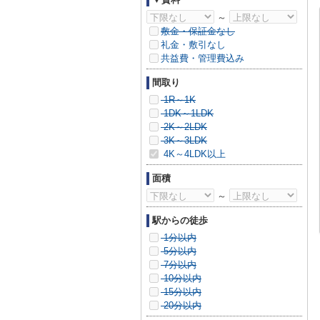
～
敷金・保証金なし
礼金・敷引なし
共益費・管理費込み
間取り
1R～1K
1DK～1LDK
2K～2LDK
3K～3LDK
4K～4LDK以上
面積
～
駅からの徒歩
1分以内
5分以内
7分以内
10分以内
15分以内
20分以内