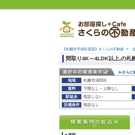
【札幌市手稲区賃貸】さくらの不動産
>
間取り4K～4LDK以上,の
≫さらに
地域
札幌市清田区
賃料
下限なし～上限なし
駅徒歩
指定しない
設備条件
指定なし
▼賃料