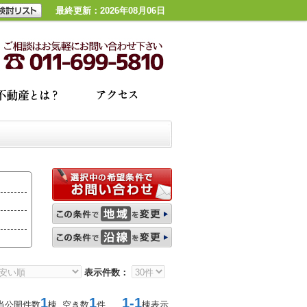
最終更新：2026年08月06日
表示件数：
1
1
1-1
当公開件数
棟 空き数
件
棟表示