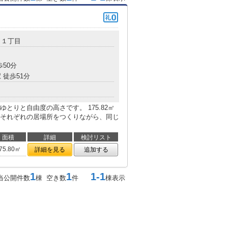
１１丁目
歩50分
 徒歩51分
とりと自由度の高さです。 175.82㎡
それぞれの居場所をつくりながら、同じ
面積
詳細
検討リスト
75.80㎡
詳細を見る
追加する
1
1
1-1
当公開件数
棟 空き数
件
棟表示