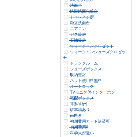
洗面台
洗髪洗面化粧台
トイレ２ヶ所
独立洗面台
エアコン
ガス暖房
石油暖房
ウォークインクロゼット
ウォークインシューズクロゼッ
ト
トランクルーム
シューズボックス
収納豊富
ネット使用料無料
オートロック
TVモニタ付インターホン
宅配ボックス
1階の物件
駐車場あり
南向き
初期費用カード決済可
初期費用0
科学大が近い