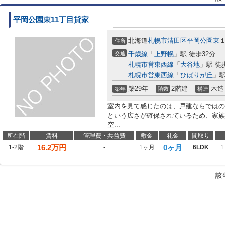
平岡公園東11丁目貸家
北海道
札幌市清田区
平岡公園東
住所
交通
千歳線
「
上野幌
」駅 徒歩32分
札幌市営東西線
「
大谷地
」駅 徒
札幌市営東西線
「
ひばりが丘
」駅
築29年
2階建
木造
築年
階数
構造
室内を見て感じたのは、戸建ならではのゆ
という広さが確保されているため、家族
空...
所在階
賃料
管理費・共益費
敷金
礼金
間取り
16.2
万円
0ヶ月
1-2階
-
1ヶ月
6LDK
1
該