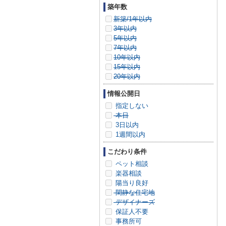
築年数
新築/1年以内
3年以内
5年以内
7年以内
10年以内
15年以内
20年以内
情報公開日
指定しない
本日
3日以内
1週間以内
こだわり条件
ペット相談
楽器相談
陽当り良好
閑静な住宅地
デザイナーズ
保証人不要
事務所可