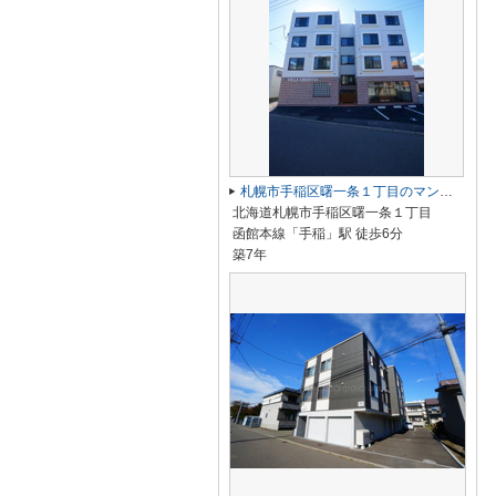
札幌市手稲区曙一条１丁目のマンション
北海道札幌市手稲区曙一条１丁目
函館本線「手稲」駅 徒歩6分
築7年