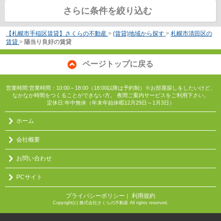
さらに条件を絞り込む
【札幌市手稲区賃貸】さくらの不動産
>
(賃貸)地域から探す
>
札幌市清田区の
賃貸
>
陽当り良好の賃貸
ページトップに戻る
営業時間:営業時間：10:00～18:00（18:00以降は予約制）※お部屋探しをしたいけど、
なかなか時間をつくることができない方。 夜間ご案内サービスをご利用下さい。
定休日:年中無休（年末年始休暇12月29日～1月3日）
ホーム
会社概要
お問い合わせ
PCサイト
プライバシーポリシー
利用規約
｜
Copyright(c) 株式会社さくらの不動産 All rights reserved.