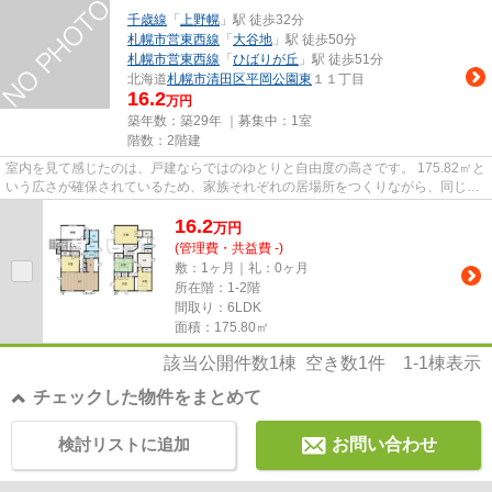
千歳線
「
上野幌
」駅 徒歩32分
札幌市営東西線
「
大谷地
」駅 徒歩50分
札幌市営東西線
「
ひばりが丘
」駅 徒歩51分
北海道
札幌市清田区
平岡公園東
１１丁目
16.2
万円
築年数：築29年 ｜募集中：
1室
階数：2階建
室内を見て感じたのは、戸建ならではのゆとりと自由度の高さです。 175.82㎡と
いう広さが確保されているため、家族それぞれの居場所をつくりながら、同じ空
間で過ごす時間も大切にで...
16.2
万
円
(管理費・共益費 -)
敷：1ヶ月｜礼：0ヶ月
所在階：1-2階
間取り：6LDK
面積：175.80㎡
該当公開件数
1
棟 空き数
1
件
1-1
棟表示
チェックした物件をまとめて
検討リストに追加
お問い合わせ