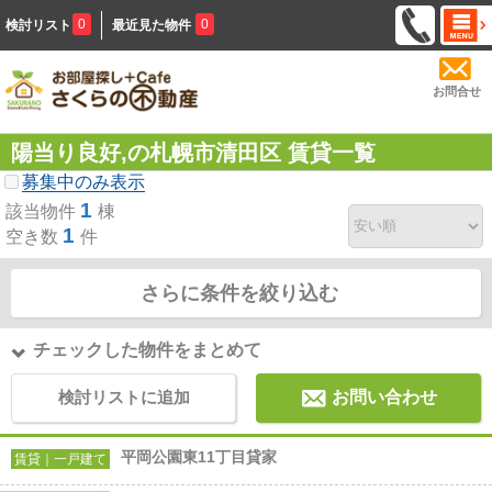
0
0
検討リスト
最近見た物件
お問合せ
陽当り良好,の札幌市清田区 賃貸一覧
募集中のみ表示
1
該当物件
棟
1
空き数
件
さらに条件を絞り込む
チェックした物件をまとめて
検討リストに追加
お問い合わせ
平岡公園東11丁目貸家
賃貸｜一戸建て