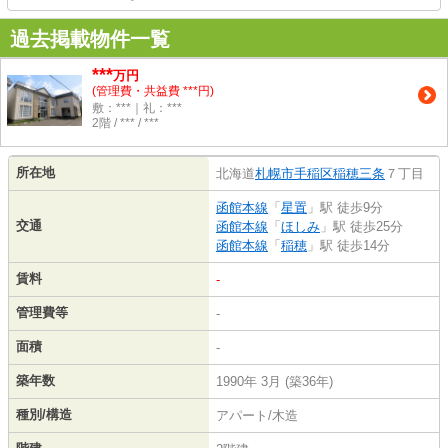
過去掲載物件一覧
***
万円
(管理費・共益費 ***円)
敷：***｜礼：***
2階 / *** / ***
所在地
北海道
札幌市手稲区
稲穂三条
７丁目
函館本線
「
星置
」駅 徒歩9分
交通
函館本線
「
ほしみ
」駅 徒歩25分
函館本線
「
稲穂
」駅 徒歩14分
賃料
-
管理費等
-
面積
-
築年数
1990年 3月 (築36年)
種別/構造
アパート/木造