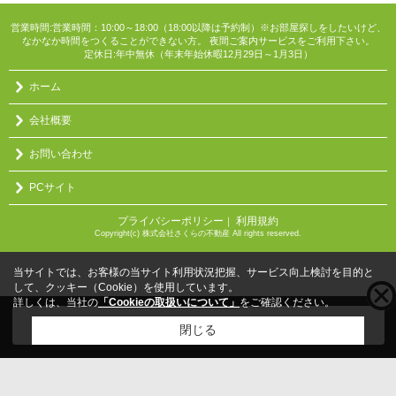
営業時間:営業時間：10:00～18:00（18:00以降は予約制）※お部屋探しをしたいけど、
なかなか時間をつくることができない方。 夜間ご案内サービスをご利用下さい。
定休日:年中無休（年末年始休暇12月29日～1月3日）
ホーム
会社概要
お問い合わせ
PCサイト
プライバシーポリシー
利用規約
｜
Copyright(c) 株式会社さくらの不動産 All rights reserved.
当サイトでは、お客様の当サイト利用状況把握、サービス向上検討を目的と
して、クッキー（Cookie）を使用しています。
詳しくは、当社の
「Cookieの取扱いについて」
をご確認ください。
こちらの物件をご覧の方に
お勧めな物件
はこちら
閉じる