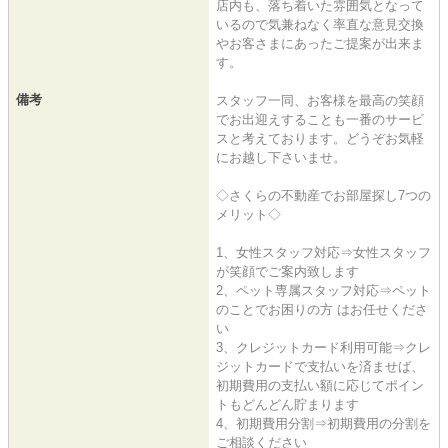
店内も、落ち着いた雰囲気となって
いるので気兼ねなく率直な意見交換
やお客さまにあったご提案が出来ま
す。
備考
スタッフ一同、お客様を最高の笑顔
でお出迎えすることも一番のサービ
スと考えております。どうぞお気軽
にお越し下さいませ。
◇さくらの不動産でお部屋探し7つの
メリット◇
1、女性スタッフ対応⇒女性スタッフ
が笑顔でご案内致します
2、ペット専属スタッフ対応⇒ペット
のことでお困りの方 はお任せくださ
い
3、クレジットカード利用可能⇒クレ
ジットカードで支払いを済ませば、
初期費用の支払い額に応じてポイン
トもどんどん貯まります
4、初期費用分割⇒初期費用の分割を
ご相談ください