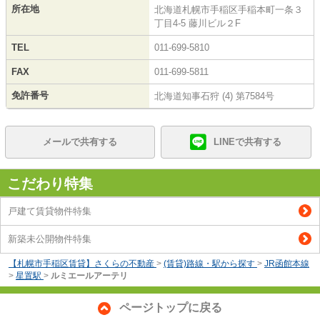
所在地
北海道札幌市手稲区手稲本町一条３
丁目4-5 藤川ビル２F
TEL
011-699-5810
FAX
011-699-5811
免許番号
北海道知事石狩 (4) 第7584号
メールで共有する
LINEで共有する
こだわり特集
戸建て賃貸物件特集
新築未公開物件特集
【札幌市手稲区賃貸】さくらの不動産
>
(賃貸)路線・駅から探す
>
JR函館本線
>
星置駅
>
ルミエールアーテリ
ページトップに戻る