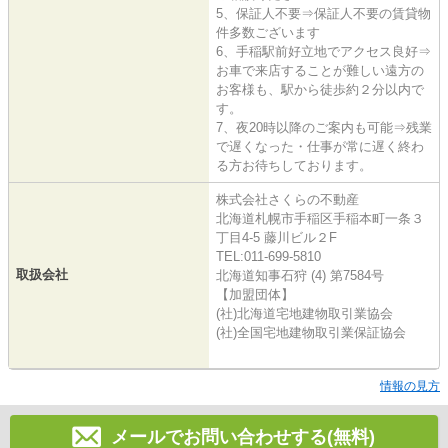
5、保証人不要⇒保証人不要の賃貸物
件多数ございます
6、手稲駅前好立地でアクセス良好⇒
お車で来店することが難しい遠方の
お客様も、駅から徒歩約２分以内で
す。
7、夜20時以降のご案内も可能⇒残業
で遅くなった・仕事が常に遅く終わ
る方お待ちしております。
株式会社さくらの不動産
北海道札幌市手稲区手稲本町一条３
丁目4-5 藤川ビル２F
TEL:011-699-5810
取扱会社
北海道知事石狩 (4) 第7584号
【加盟団体】
(社)北海道宅地建物取引業協会
(社)全国宅地建物取引業保証協会
情報の見方
メールでお問い合わせする(無料)