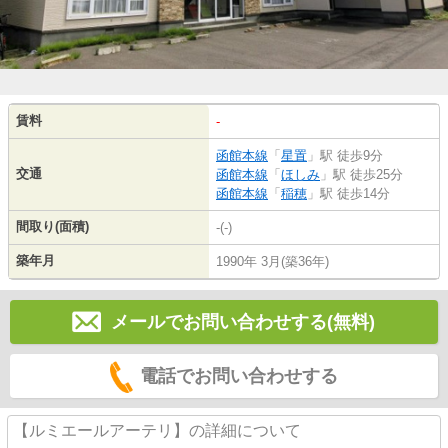
賃料
-
函館本線
「
星置
」駅 徒歩9分
交通
函館本線
「
ほしみ
」駅 徒歩25分
函館本線
「
稲穂
」駅 徒歩14分
間取り(面積)
-(-)
築年月
1990年 3月(築36年)
メールでお問い合わせする(無料)
電話でお問い合わせする
【ルミエールアーテリ】の詳細について