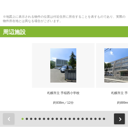
※地図上に表示される物件の位置は付近住所に所在することを表すものであり、実際の
物件所在地とは異なる場合がございます。
周辺施設
札幌市立 手稲西小学校
札幌市立 
約938m／12分
約889
前