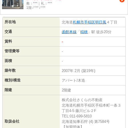
敷：***｜礼：***
1階 / *** / ***
所在地
北海道
札幌市手稲区
明日風
４丁目
交通
函館本線
「
稲穂
」駅 徒歩20分
賃料
-
管理費等
-
面積
-
築年数
2007年 2月 (築19年)
種別/構造
アパート/木造
階建
2階建
株式会社さくらの不動産
北海道札幌市手稲区手稲本町一条３
丁目4-5 藤川ビル２F
TEL:011-699-5810
取扱会社
北海道知事石狩 (4) 第7584号
【加盟団体】