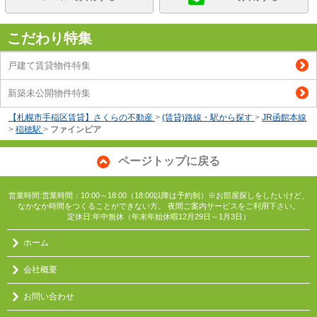
こだわり特集
戸建て賃貸物件特集
新築未公開物件特集
【札幌市手稲区賃貸】さくらの不動産
>
(賃貸)路線・駅から探す
>
JR函館本線
>
稲穂駅
>
ファインピア
ページトップに戻る
営業時間:営業時間：10:00～18:00（18:00以降は予約制）※お部屋探しをしたいけど、
なかなか時間をつくることができない方。 夜間ご案内サービスをご利用下さい。
定休日:年中無休（年末年始休暇12月29日～1月3日）
ホーム
会社概要
お問い合わせ