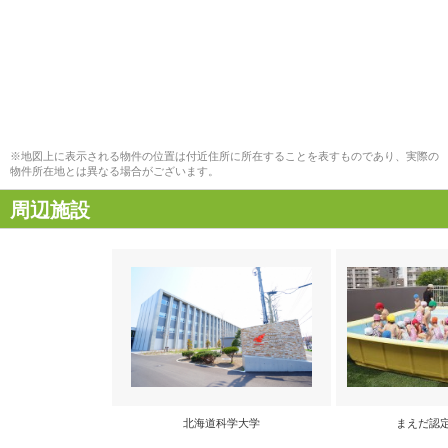
※地図上に表示される物件の位置は付近住所に所在することを表すものであり、実際の
物件所在地とは異なる場合がございます。
周辺施設
北海道科学大学
まえだ認