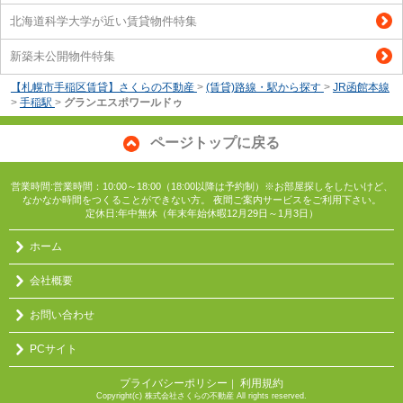
北海道科学大学が近い賃貸物件特集
新築未公開物件特集
【札幌市手稲区賃貸】さくらの不動産
>
(賃貸)路線・駅から探す
>
JR函館本線
>
手稲駅
>
グランエスポワールドゥ
ページトップに戻る
営業時間:営業時間：10:00～18:00（18:00以降は予約制）※お部屋探しをしたいけど、
なかなか時間をつくることができない方。 夜間ご案内サービスをご利用下さい。
定休日:年中無休（年末年始休暇12月29日～1月3日）
ホーム
会社概要
お問い合わせ
PCサイト
プライバシーポリシー
利用規約
｜
Copyright(c) 株式会社さくらの不動産 All rights reserved.