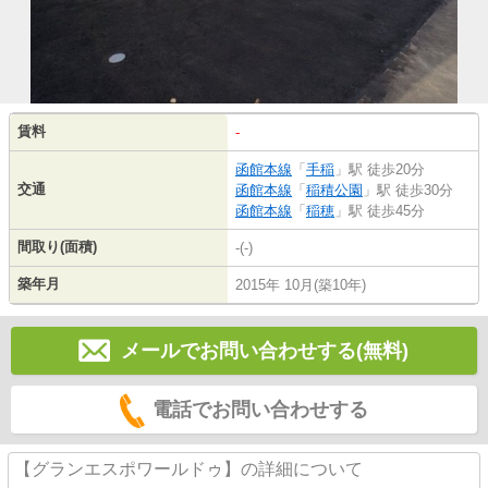
賃料
-
函館本線
「
手稲
」駅 徒歩20分
交通
函館本線
「
稲積公園
」駅 徒歩30分
函館本線
「
稲穂
」駅 徒歩45分
間取り(面積)
-(-)
築年月
2015年 10月(築10年)
メールでお問い合わせする(無料)
電話でお問い合わせする
【グランエスポワールドゥ】の詳細について