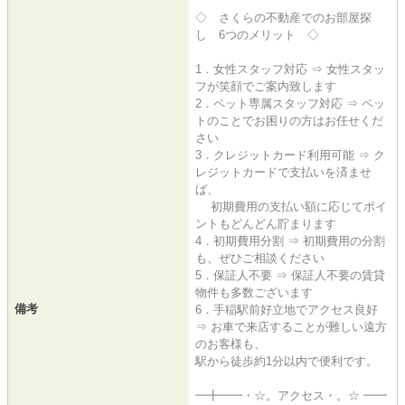
◇ さくらの不動産でのお部屋探
し 6つのメリット ◇
1．女性スタッフ対応 ⇒ 女性スタッ
フが笑顔でご案内致します
2．ペット専属スタッフ対応 ⇒ ペッ
トのことでお困りの方はお任せくだ
さい
3．クレジットカード利用可能 ⇒ ク
レジットカードで支払いを済ませ
ば、
初期費用の支払い額に応じてポイ
ントもどんどん貯まります
4．初期費用分割 ⇒ 初期費用の分割
も、ぜひご相談ください
5．保証人不要 ⇒ 保証人不要の賃貸
物件も多数ございます
備考
6．手稲駅前好立地でアクセス良好
⇒ お車で来店することが難しい遠方
のお客様も、
駅から徒歩約1分以内で便利です。
━╋━━・☆。アクセス・。☆ ━━