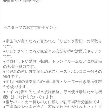
◆前田小・前田中校区
⇒スタッフのおすすめポイント！
●家族仲が良くなると言われる「リビング階段」の間取り
です。
●リビングでくつろぐ家族との会話が弾む対面式キッチン
です。
●クロゼットや階段下収納、トランクルームなど収納設備
の充実も魅力です。
●お好みの使い方で楽しめるスペース・バルコニー付きの
物件です。
●忙しい朝の身支度の心強い味方・シャワー付き洗面化粧
台があります。
●トイレは衛生的な温水洗浄便座。毎日使う場所だから機
能にはこだわりたいですよね。
●複数のマイカー持ちの方に嬉しい駐車場2台分無料です。
●商業施設や公園が近く、家族それぞれが住みよいエリア