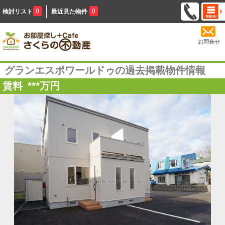
0
0
検討リスト
最近見た物件
お問合せ
グランエスポワールドゥの過去掲載物件情報
賃料
***
万円