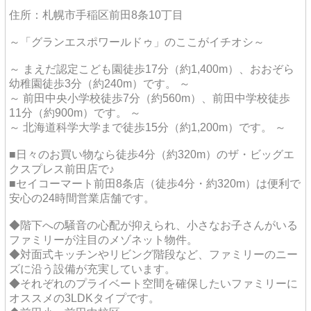
住所：札幌市手稲区前田8条10丁目
～「グランエスポワールドゥ」のここがイチオシ～
～ まえだ認定こども園徒歩17分（約1,400m）、おおぞら
幼稚園徒歩3分（約240m）です。 ～
～ 前田中央小学校徒歩7分（約560m）、前田中学校徒歩
11分（約900m）です。 ～
～ 北海道科学大学まで徒歩15分（約1,200m）です。 ～
■日々のお買い物なら徒歩4分（約320m）のザ・ビッグエ
クスプレス前田店で♪
■セイコーマート前田8条店（徒歩4分・約320m）は便利で
安心の24時間営業店舗です。
◆階下への騒音の心配が抑えられ、小さなお子さんがいる
ファミリーが注目のメゾネット物件。
◆対面式キッチンやリビング階段など、ファミリーのニー
ズに沿う設備が充実しています。
◆それぞれのプライベート空間を確保したいファミリーに
オススメの3LDKタイプです。