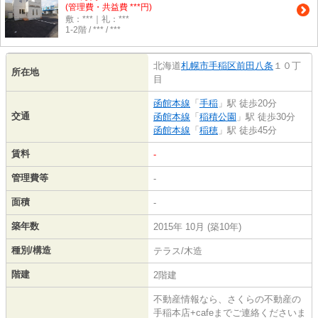
(管理費・共益費 ***円)
敷：***｜礼：***
1-2階 / *** / ***
北海道
札幌市手稲区
前田八条
１０丁
所在地
目
函館本線
「
手稲
」駅 徒歩20分
交通
函館本線
「
稲積公園
」駅 徒歩30分
函館本線
「
稲穂
」駅 徒歩45分
賃料
-
管理費等
-
面積
-
築年数
2015年 10月 (築10年)
種別/構造
テラス/木造
階建
2階建
不動産情報なら、さくらの不動産の
手稲本店+cafeまでご連絡くださいま