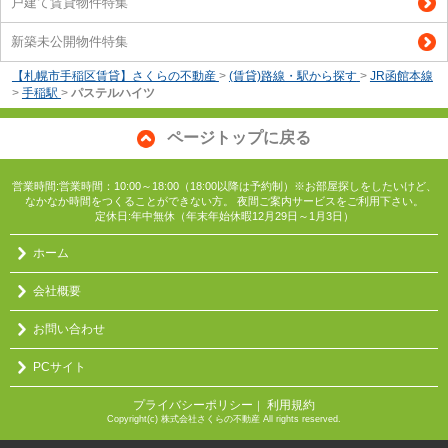
戸建て賃貸物件特集
新築未公開物件特集
【札幌市手稲区賃貸】さくらの不動産
>
(賃貸)路線・駅から探す
>
JR函館本線
>
手稲駅
>
パステルハイツ
ページトップに戻る
営業時間:営業時間：10:00～18:00（18:00以降は予約制）※お部屋探しをしたいけど、
なかなか時間をつくることができない方。 夜間ご案内サービスをご利用下さい。
定休日:年中無休（年末年始休暇12月29日～1月3日）
ホーム
会社概要
お問い合わせ
PCサイト
プライバシーポリシー
利用規約
｜
Copyright(c) 株式会社さくらの不動産 All rights reserved.