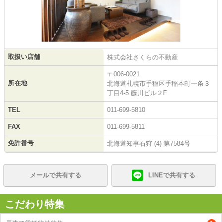
取扱い店舗
株式会社さくらの不動産
〒006-0021
所在地
北海道札幌市手稲区手稲本町一条３
丁目4-5 藤川ビル２F
TEL
011-699-5810
FAX
011-699-5811
免許番号
北海道知事石狩 (4) 第7584号
メールで共有する
LINEで共有する
こだわり特集