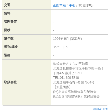
交通
函館本線
「
手稲
」駅 徒歩8分
賃料
-
管理費等
-
面積
-
築年数
1994年 9月 (築31年)
種別/構造
アパート/-
階建
-
株式会社さくらの不動産
北海道札幌市手稲区手稲本町一条３
丁目4-5 藤川ビル２F
TEL:011-699-5810
取扱会社
北海道知事石狩 (4) 第7584号
【加盟団体】
(社)北海道宅地建物取引業協会
(社)全国宅地建物取引業保証協会
情報の見方