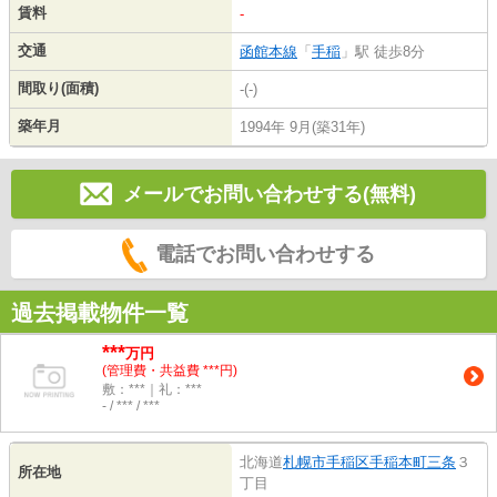
賃料
-
交通
函館本線
「
手稲
」駅 徒歩8分
間取り(面積)
-(-)
築年月
1994年 9月(築31年)
メールでお問い合わせする(無料)
電話でお問い合わせする
過去掲載物件一覧
***
万円
(管理費・共益費 ***円)
敷：***｜礼：***
- / *** / ***
北海道
札幌市手稲区
手稲本町三条
３
所在地
丁目