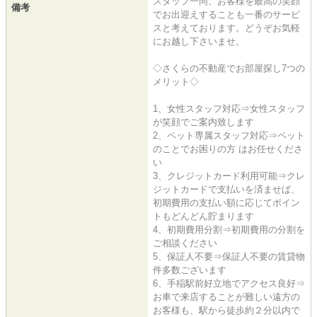
スタッフ一同、お客様を最高の笑顔
備考
でお出迎えすることも一番のサービ
スと考えております。どうぞお気軽
にお越し下さいませ。
◇さくらの不動産でお部屋探し7つの
メリット◇
1、女性スタッフ対応⇒女性スタッフ
が笑顔でご案内致します
2、ペット専属スタッフ対応⇒ペット
のことでお困りの方 はお任せくださ
い
3、クレジットカード利用可能⇒クレ
ジットカードで支払いを済ませば、
初期費用の支払い額に応じてポイン
トもどんどん貯まります
4、初期費用分割⇒初期費用の分割を
ご相談ください
5、保証人不要⇒保証人不要の賃貸物
件多数ございます
6、手稲駅前好立地でアクセス良好⇒
お車で来店することが難しい遠方の
お客様も、駅から徒歩約２分以内で