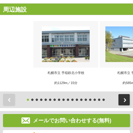
周辺施設
札幌市立 手稲鉄北小学校
札幌市立 
約1129m／15分
約585
前
メールでお問い合わせする(無料)