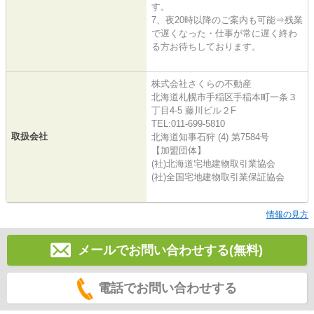
す。
7、夜20時以降のご案内も可能⇒残業
で遅くなった・仕事が常に遅く終わ
る方お待ちしております。
株式会社さくらの不動産
北海道札幌市手稲区手稲本町一条３
丁目4-5 藤川ビル２F
TEL:011-699-5810
取扱会社
北海道知事石狩 (4) 第7584号
【加盟団体】
(社)北海道宅地建物取引業協会
(社)全国宅地建物取引業保証協会
情報の見方
メールでお問い合わせする(無料)
電話でお問い合わせする