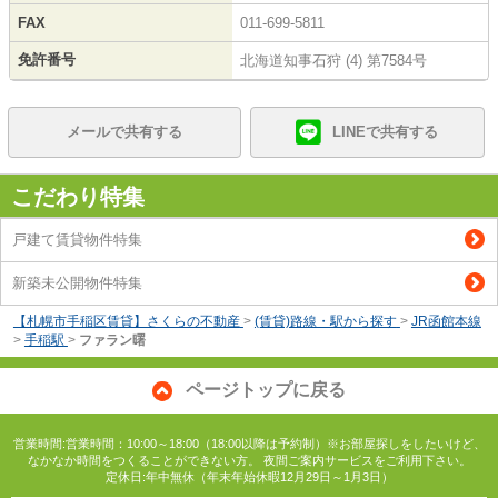
FAX
011-699-5811
免許番号
北海道知事石狩 (4) 第7584号
メールで共有する
LINEで共有する
こだわり特集
戸建て賃貸物件特集
新築未公開物件特集
【札幌市手稲区賃貸】さくらの不動産
>
(賃貸)路線・駅から探す
>
JR函館本線
>
手稲駅
>
ファラン曙
ページトップに戻る
営業時間:営業時間：10:00～18:00（18:00以降は予約制）※お部屋探しをしたいけど、
なかなか時間をつくることができない方。 夜間ご案内サービスをご利用下さい。
定休日:年中無休（年末年始休暇12月29日～1月3日）