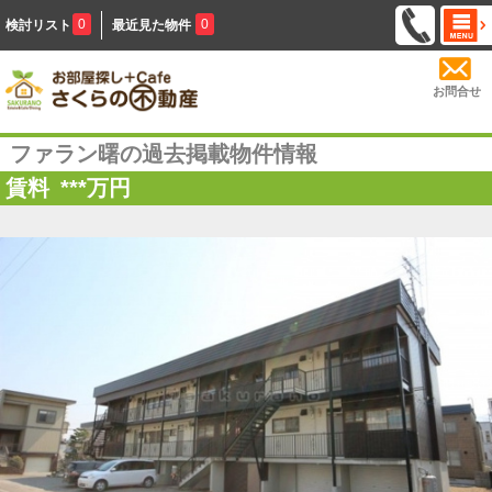
0
0
検討リスト
最近見た物件
お問合せ
ファラン曙の過去掲載物件情報
賃料
***
万円