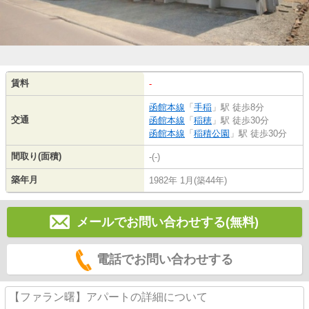
賃料
-
函館本線
「
手稲
」駅 徒歩8分
交通
函館本線
「
稲穂
」駅 徒歩30分
函館本線
「
稲積公園
」駅 徒歩30分
間取り(面積)
-(-)
築年月
1982年 1月(築44年)
メールでお問い合わせする(無料)
電話でお問い合わせする
【ファラン曙】アパートの詳細について