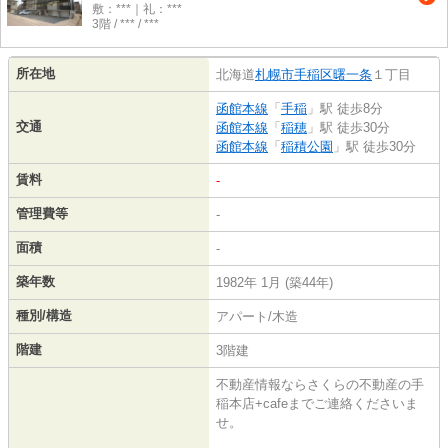
敷：***｜礼：***
3階 / *** / ***
所在地
北海道
札幌市手稲区
曙一条
１丁目
函館本線
「
手稲
」駅 徒歩8分
交通
函館本線
「
稲穂
」駅 徒歩30分
函館本線
「
稲積公園
」駅 徒歩30分
賃料
-
管理費等
-
面積
-
築年数
1982年 1月 (築44年)
種別/構造
アパート/木造
階建
3階建
不動産情報ならさくらの不動産の手
稲本店+cafeまでご連絡くださいま
せ。