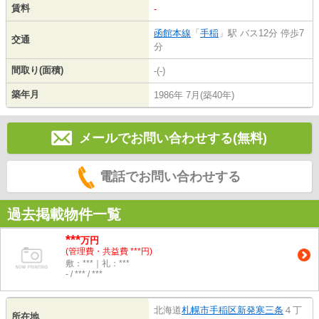
賃料
-
函館本線
「
手稲
」駅 バス12分 停歩7
交通
分
間取り(面積)
-(-)
築年月
1986年 7月(築40年)
メールでお問い合わせする(無料)
電話でお問い合わせする
過去掲載物件一覧
***
万円
(管理費・共益費 ***円)
敷：***｜礼：***
- / *** / ***
北海道
札幌市手稲区
新発寒三条
４丁
所在地