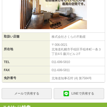
取扱い店舗
株式会社さくらの不動産
〒006-0021
所在地
北海道札幌市手稲区手稲本町一条３
丁目4-5 藤川ビル２F
TEL
011-699-5810
FAX
011-699-5811
免許番号
北海道知事石狩 (4) 第7584号
メールで共有する
LINEで共有する