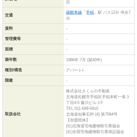
目
函館本線
「
手稲
」駅 バス12分 停歩7
交通
分
賃料
-
管理費等
-
面積
-
築年数
1986年 7月 (築40年)
種別/構造
アパート/-
階建
-
株式会社さくらの不動産
北海道札幌市手稲区手稲本町一条３
丁目4-5 藤川ビル２F
TEL:011-699-5810
取扱会社
北海道知事石狩 (4) 第7584号
【加盟団体】
(社)北海道宅地建物取引業協会
(社)全国宅地建物取引業保証協会