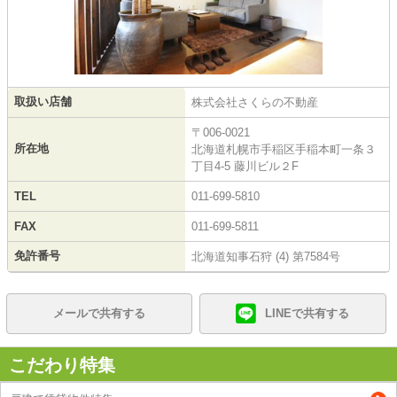
取扱い店舗
株式会社さくらの不動産
〒006-0021
所在地
北海道札幌市手稲区手稲本町一条３
丁目4-5 藤川ビル２F
TEL
011-699-5810
FAX
011-699-5811
免許番号
北海道知事石狩 (4) 第7584号
メールで共有する
LINEで共有する
こだわり特集