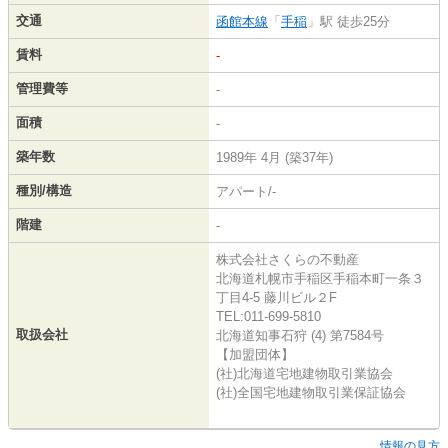
交通
函館本線
「
手稲
」駅 徒歩25分
賃料
-
管理費等
-
面積
-
築年数
1989年 4月 (築37年)
種別/構造
アパート/-
階建
-
株式会社さくらの不動産
北海道札幌市手稲区手稲本町一条３
丁目4-5 藤川ビル２F
TEL:011-699-5810
取扱会社
北海道知事石狩 (4) 第7584号
【加盟団体】
(社)北海道宅地建物取引業協会
(社)全国宅地建物取引業保証協会
情報の見方