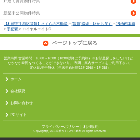
戸建て賃貸物件特集
新築未公開物件特集
【札幌市手稲区賃貸】さくらの不動産
>
(賃貸)路線・駅から探す
>
JR函館本線
>
手稲駅
>
ロイヤルエイトC
ページトップに戻る
営業時間:営業時間：10:00～18:00（18:00以降は予約制）※お部屋探しをしたいけど、
なかなか時間をつくることができない方。 夜間ご案内サービスをご利用下さい。
定休日:年中無休（年末年始休暇12月29日～1月3日）
ホーム
会社概要
お問い合わせ
PCサイト
プライバシーポリシー
利用規約
｜
Copyright(c) 株式会社さくらの不動産 All rights reserved.