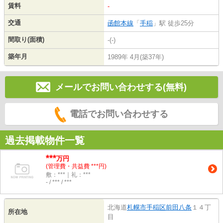
賃料
-
交通
函館本線
「
手稲
」駅 徒歩25分
間取り(面積)
-(-)
築年月
1989年 4月(築37年)
メールでお問い合わせする(無料)
電話でお問い合わせする
過去掲載物件一覧
***
万円
(管理費・共益費 ***円)
敷：***｜礼：***
- / *** / ***
北海道
札幌市手稲区
前田八条
１４丁
所在地
目