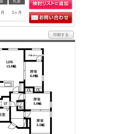
金
礼金
ヶ月
1ヶ月
印刷する