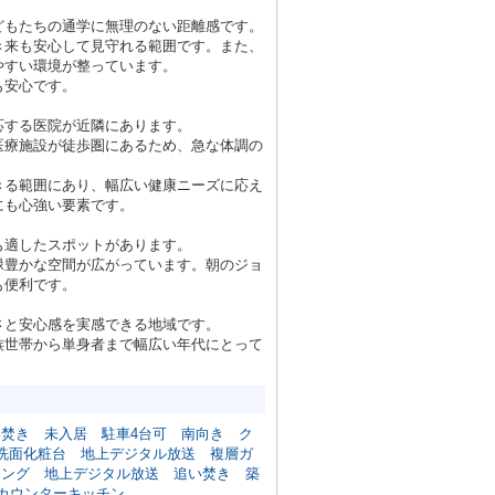
どもたちの通学に無理のない距離感です。
き来も安心して見守れる範囲です。また、
やすい環境が整っています。
も安心です。
応する医院が近隣にあります。
医療施設が徒歩圏にあるため、急な体調の
きる範囲にあり、幅広い健康ニーズに応え
にも心強い要素です。
も適したスポットがあります。
緑豊かな空間が広がっています。朝のジョ
も便利です。
さと安心感を実感できる地域です。
族世帯から単身者まで幅広い年代にとって
い焚き
未入居
駐車4台可
南向き
ク
洗面化粧台
地上デジタル放送
複層ガ
ィング
地上デジタル放送
追い焚き
築
カウンターキッチン