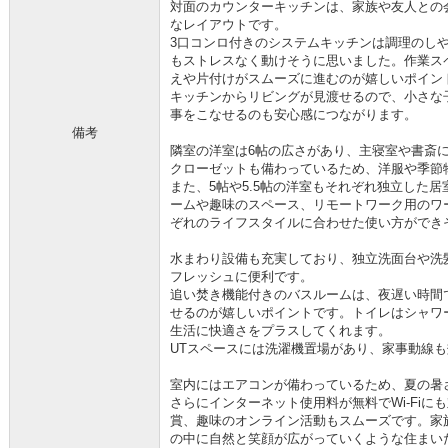
対面のカウンターキッチンは、家族や友人との
なレイアウトです。
3口コンロ付きのシステムキッチンは調理のし
もストレスなく動けそうに思いました。作業ス
えや片付けがスムーズに進むのが嬉しいポイン
キッチンからリビングが見渡せるので、小さな
事をこなせるのも安心感につながります。
備考
隣室の洋室は6帖の広さがあり、主寝室や書斎
クローゼットも備わっているため、洋服や季節
また、5帖や5.5帖の洋室もそれぞれ独立した
ームや趣味のスペース、リモートワーク用のワ
ぞれのライフスタイルに合わせた使い方ができ
水まわり設備も充実しており、独立洗面台や洗
フレッシュに便利です。
追い焚き機能付きのバスルームは、夜遅い時間
せるのが嬉しいポイントです。トイレはシャワ
生活に快適さをプラスしてくれます。
UTスペースには洗濯機置場があり、家事動線
室内にはエアコンが備わっているため、夏の暑
さらにインターネット使用料が無料でWi‑Fi
賞、趣味のオンライン活動もスムーズです。家
の中に自然と笑顔が広がっていくような住まい