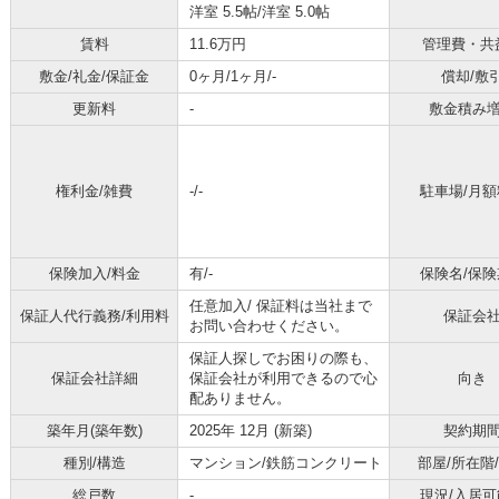
洋室 5.5帖
/
洋室 5.0帖
賃料
11.6万円
管理費・共
敷金/礼金/保証金
0ヶ月/1ヶ月/-
償却/敷
更新料
-
敷金積み
権利金/雑費
-/-
駐車場/月額
保険加入/料金
有/-
保険名/保険
任意加入/
保証料は当社まで
保証人代行義務/利用料
保証会
お問い合わせください。
保証人探しでお困りの際も、
保証会社詳細
保証会社が利用できるので心
向き
配ありません。
築年月(築年数)
2025年 12月 (新築)
契約期
種別/構造
マンション/鉄筋コンクリート
部屋/所在階
総戸数
-
現況/入居可