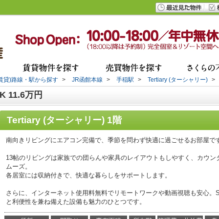
(賃貸)路線・駅から探す
>
JR函館本線
>
手稲駅
>
Tertiary (ターシャリー)
>
K 11.6万円
Tertiary (ターシャリー) 1階
南向きリビングにエアコン完備で、季節を問わず快適に過ごせるお部屋で
13帖のリビングは家族での団らんや家具のレイアウトもしやすく、カウン
ムーズ。
各居室には収納付きで、快適な暮らしをサポートします。
さらに、インターネット使用料無料でリモートワークや動画視聴も安心。S
と利便性を兼ね備えた設備も魅力のひとつです。