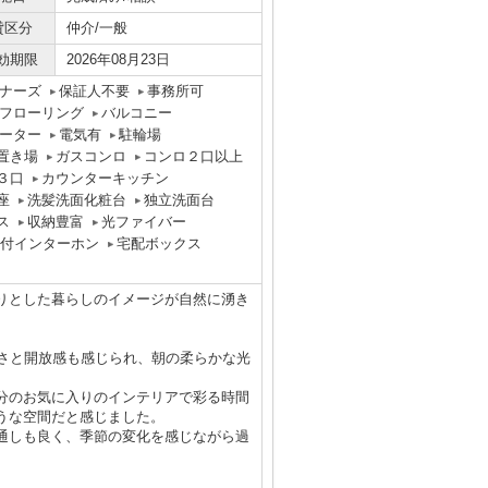
貸区分
仲介/一般
効期限
2026年08月23日
ナーズ
保証人不要
事務所可
フローリング
バルコニー
ーター
電気有
駐輪場
置き場
ガスコンロ
コンロ２口以上
３口
カウンターキッチン
座
洗髪洗面化粧台
独立洗面台
ス
収納豊富
光ファイバー
タ付インターホン
宅配ボックス
りとした暮らしのイメージが自然に湧き
るさと開放感も感じられ、朝の柔らかな光
分のお気に入りのインテリアで彩る時間
うな空間だと感じました。
通しも良く、季節の変化を感じながら過