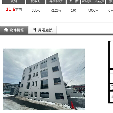
賃料
間取り
専有面積
所在階
管理費・共益費
敷
11.6
万円
3LDK
72.26㎡
1階
7,000円
0