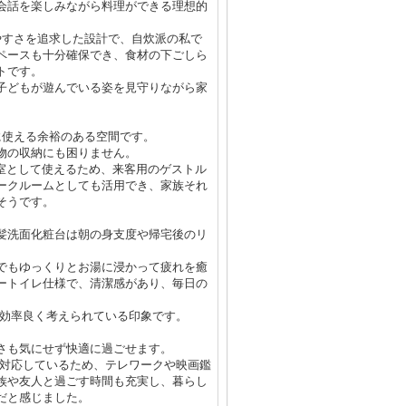
会話を楽しみながら料理ができる理想的
やすさを追求した設計で、自炊派の私で
ペースも十分確保でき、食材の下ごしら
トです。
子どもが遊んでいる姿を見守りながら家
に使える余裕のある空間です。
物の収納にも困りません。
居室として使えるため、来客用のゲストル
ークルームとしても活用でき、家族それ
そうです。
髪洗面化粧台は朝の身支度や帰宅後のリ
でもゆっくりとお湯に浸かって疲れを癒
ートイレ仕様で、清潔感があり、毎日の
も効率良く考えられている印象です。
さも気にせず快適に過ごせます。
にも対応しているため、テレワークや映画鑑
族や友人と過ごす時間も充実し、暮らし
だと感じました。