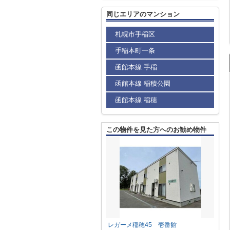
同じエリアのマンション
札幌市手稲区
手稲本町一条
函館本線 手稲
函館本線 稲積公園
函館本線 稲穂
この物件を見た方へのお勧め物件
レガーメ稲穂45 壱番館