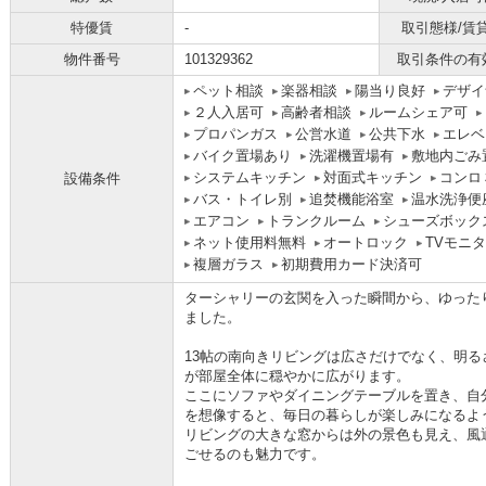
特優賃
-
取引態様/賃
物件番号
101329362
取引条件の有
ペット相談
楽器相談
陽当り良好
デザイ
２人入居可
高齢者相談
ルームシェア可
プロパンガス
公営水道
公共下水
エレベ
バイク置場あり
洗濯機置場有
敷地内ごみ
システムキッチン
対面式キッチン
コンロ
設備条件
バス・トイレ別
追焚機能浴室
温水洗浄便
エアコン
トランクルーム
シューズボック
ネット使用料無料
オートロック
TVモニ
複層ガラス
初期費用カード決済可
ターシャリーの玄関を入った瞬間から、ゆった
ました。
13帖の南向きリビングは広さだけでなく、明
が部屋全体に穏やかに広がります。
ここにソファやダイニングテーブルを置き、自
を想像すると、毎日の暮らしが楽しみになるよ
リビングの大きな窓からは外の景色も見え、風
ごせるのも魅力です。