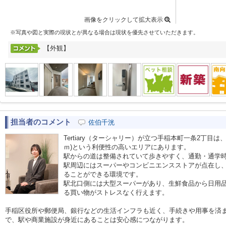
画像をクリックして拡大表示
※写真や図と実際の現状とが異なる場合は現状を優先させていただきます。
【外観】
担当者のコメント
佐伯千洸
Tertiary（ターシャリー）が立つ手稲本町一条2丁目は
ｍ)という利便性の高いエリアにあります。
駅からの道は整備されていて歩きやすく、通勤・通学
駅周辺にはスーパーやコンビニエンスストアが点在し
ることができる環境です。
駅北口側には大型スーパーがあり、生鮮食品から日用
る買い物がストレスなく行えます。
手稲区役所や郵便局、銀行などの生活インフラも近く、手続きや用事を済
で、駅や商業施設が身近にあることは安心感につながります。