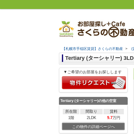
【札幌市手稲区賃貸】さくらの不動産
>
Tertiary (ターシャリー) 3LD
▼ご希望のお部屋をお探しします
Tertiary (ターシャリー)
の他の空室
所在階
間取り
賃料
1階
2LDK
9.7
万円
この物件の詳細ページへ