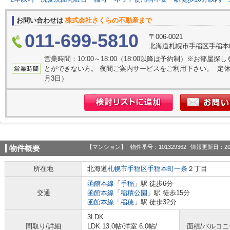
お問い合わせは
株式会社さくらの不動産まで
011-699-5810
〒006-0021
北海道札幌市手稲区手稲本町
営業時間：10:00～18:00（18:00以降は予約制）※お部
とができない方。 夜間ご案内サービスをご利用下さい。 定休日
月3日）
【マンション】
物件番号：101329362
情報更新日：20
物件概要
所在地
北海道
札幌市手稲区
手稲本町一条
２丁目
函館本線
「
手稲
」駅 徒歩6分
交通
函館本線
「
稲積公園
」駅 徒歩15分
函館本線
「
稲穂
」駅 徒歩32分
3LDK
間取り/詳細
LDK 13.0帖
/
洋室 6.0帖
/
面積/バルコ