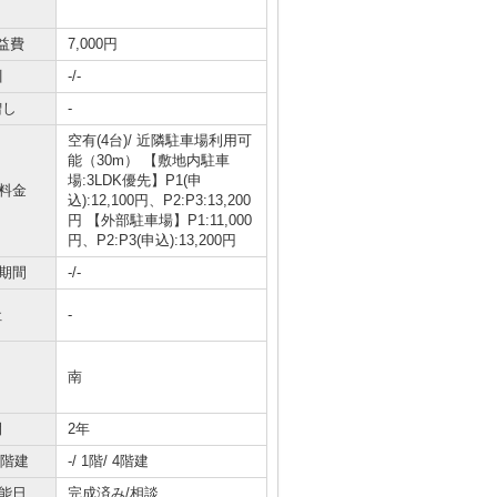
益費
7,000円
引
-/-
増し
-
空有(4台)/ 近隣駐車場利用可
能（30m） 【敷地内駐車
場:3LDK優先】P1(申
料金
込):12,100円、P2:P3:13,200
円 【外部駐車場】P1:11,000
円、P2:P3(申込):13,200円
期間
-/-
社
-
南
間
2年
/階建
-/ 1階/ 4階建
能日
完成済み/相談