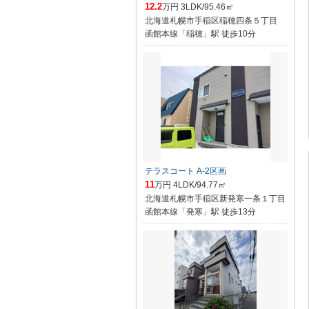
12.2
万円 3LDK/95.46㎡
北海道札幌市手稲区稲穂四条５丁目
函館本線「稲穂」駅 徒歩10分
テラスコート A-2区画
11
万円 4LDK/94.77㎡
北海道札幌市手稲区新発寒一条１丁目
函館本線「発寒」駅 徒歩13分