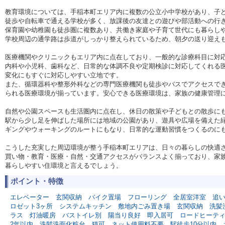
教育環境については、手稲本町エリア内に複数の公立小中学校があり、子
徒歩や自転車で通える学校が多く、放課後の友達との遊びや部活動への行
保育園や幼稚園も徒歩圏に複数あり、共働き家庭や子育て世代にも暮らし
学校周辺の通学路は歩道がしっかり整えられているため、朝夕の送り迎え
医療機関やクリニックもエリア内に点在しており、一般的な診療科目に対
内科や小児科、歯科など、日常的な体調不良や定期検診に対応してくれる
変化にもすぐに対応しやすい立地です。
また、循環器科や整形外科などの専門医療機関も徒歩やバスでアクセスで
られる医療環境が揃っています。安心できる医療環境は、家族の健康管理
自然や公園スペースも生活圏内に点在し、休日の散策や子どもとの散歩に
駅から少し足を伸ばした場所には地域の公園があり、遊具や広場を備えた
ギングやウォーキングのルートにもなり、日常的な運動習慣をつくるのに
こうした充実した周辺環境が整う手稲本町エリアは、日々の暮らしの快適
買い物・教育・医療・自然・交通アクセスがバランスよく揃っており、家
暮らしやすい住環境と言えるでしょう。
ポイント・特徴
エレベーター
玄関収納
バイク置場
フローリング
全居室洋室
追
ロゼット3ヶ所
システムキッチン
敷地内ごみ置き場
玄関収納
洗髪
ラス
灯油暖房
バストイレ別
陽当り良好
即入居可
ロードヒーテ
2年以内
洗髪洗面化粧台
猫可
ネット使用料不要
駅徒歩10分以内