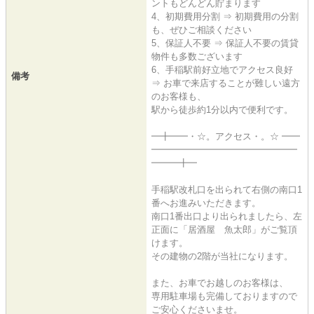
ントもどんどん貯まります
4、初期費用分割 ⇒ 初期費用の分割
も、ぜひご相談ください
5、保証人不要 ⇒ 保証人不要の賃貸
物件も多数ございます
6、手稲駅前好立地でアクセス良好
備考
⇒ お車で来店することが難しい遠方
のお客様も、
駅から徒歩約1分以内で便利です。
━╋━━・☆。アクセス・。☆ ━━
━━━━━━━━━━━━━━━━
━━━╋━
手稲駅改札口を出られて右側の南口1
番へお進みいただきます。
南口1番出口より出られましたら、左
正面に「居酒屋 魚太郎」がご覧頂
けます。
その建物の2階が当社になります。
また、お車でお越しのお客様は、
専用駐車場も完備しておりますので
ご安心くださいませ。