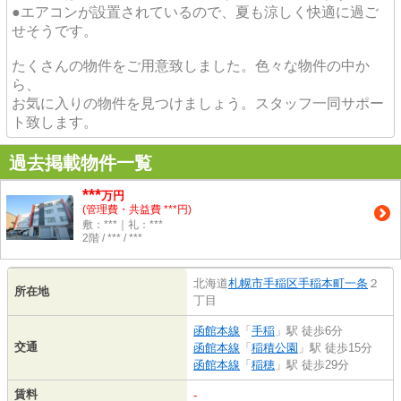
●エアコンが設置されているので、夏も涼しく快適に過ご
せそうです。
たくさんの物件をご用意致しました。色々な物件の中か
ら、
お気に入りの物件を見つけましょう。スタッフ一同サポー
ト致します。
過去掲載物件一覧
***
万円
(管理費・共益費 ***円)
敷：***｜礼：***
2階 / *** / ***
北海道
札幌市手稲区
手稲本町一条
２
所在地
丁目
函館本線
「
手稲
」駅 徒歩6分
交通
函館本線
「
稲積公園
」駅 徒歩15分
函館本線
「
稲穂
」駅 徒歩29分
賃料
-