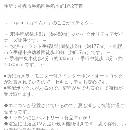
住所：札幌市手稲区手稲本町1条2丁目
～「 gaim（ガイム）」のここがイチオシ～
～ JR手稲駅徒歩6分（約480ｍ）のハイクオリティデザイ
ナーズ物件です。 ～
～ ちびっこランド手稲駅前園徒歩2分（約177ｍ）・札幌
市立手稲中央幼稚園徒歩10分（約817ｍ）です。 ～
～ 手稲中央小徒歩4分（約333ｍ）・手稲中徒歩13分（約
1,070ｍ）です。 ～
■防犯カメラ・モニター付きインターホン・オートロック
が設置されているので、セキュリティも安心です。
■宅配ボックスがあるので、留守がちでも安心して荷物が
受け取れます。
◆エアコンが設置されているので、夏も涼しく快適に過ご
せそうです。
◆キッチンにはパントリー（食品庫）が！
◆浴室には浴室TVと追い炊き機能付きです。思う存分、い
い湯だな気分を味わおう！