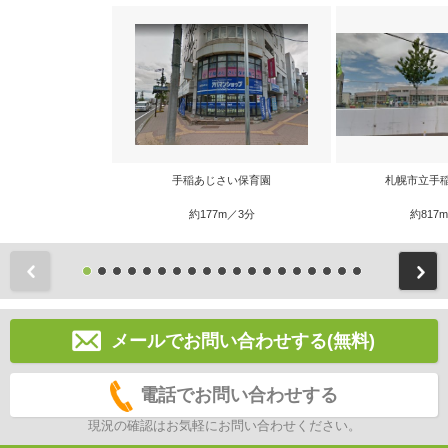
手稲あじさい保育園
札幌市立手
約177m／3分
約817
前
メールでお問い合わせする(無料)
電話でお問い合わせする
現況の確認はお気軽にお問い合わせください。