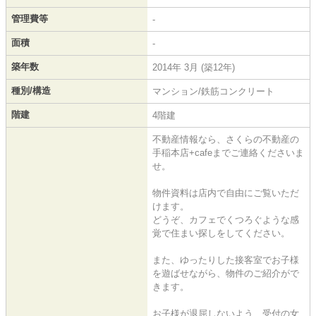
管理費等
-
面積
-
築年数
2014年 3月 (築12年)
種別/構造
マンション/鉄筋コンクリート
階建
4階建
不動産情報なら、さくらの不動産の
手稲本店+cafeまでご連絡くださいま
せ。
物件資料は店内で自由にご覧いただ
けます。
どうぞ、カフェでくつろぐような感
覚で住まい探しをしてください。
また、ゆったりした接客室でお子様
を遊ばせながら、物件のご紹介がで
きます。
お子様が退屈しないよう、受付の女