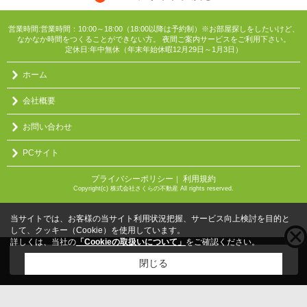
営業時間:営業時間：10:00～18:00（18:00以降は予約制）※お部屋探しをしたいけど、
なかなか時間をつくることができない方。 夜間ご案内サービスをご利用下さい。
定休日:年中無休（年末年始休暇12月29日～1月3日）
ホーム
会社概要
お問い合わせ
PCサイト
プライバシーポリシー
利用規約
｜
Copyright(c) 株式会社さくらの不動産 All rights reserved.
当サイトでは、お客様の当サイト利用状況把握、サービス向上検討を目的と
して、クッキー（Cookie）を使用しています。
詳しくは、当社の
「Cookieの取扱いについて」
をご確認ください。
こちらの物件をご覧の方に
お勧めな物件
はこちら
閉じる