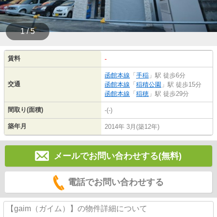
1 / 5
賃料
-
函館本線
「
手稲
」駅 徒歩6分
交通
函館本線
「
稲積公園
」駅 徒歩15分
函館本線
「
稲穂
」駅 徒歩29分
間取り(面積)
-(-)
築年月
2014年 3月(築12年)
メールでお問い合わせする(無料)
電話でお問い合わせする
【gaim（ガイム）】の物件詳細について