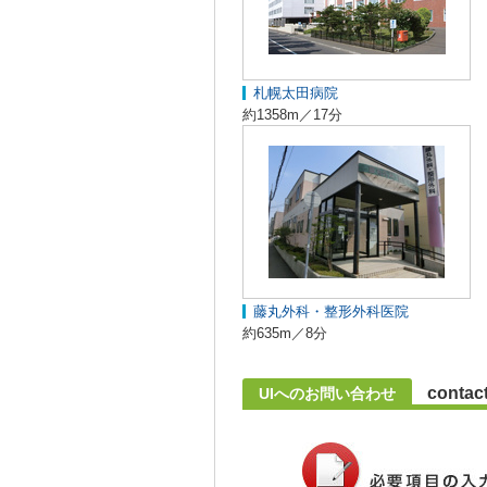
札幌太田病院
約1358m／17分
藤丸外科・整形外科医院
約635m／8分
contac
UIへのお問い合わせ