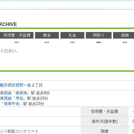
RCHIVE
管理費・共益費
敷金
礼金
間取り
面積
***
***
***
***
***
せください。
幌市西区
西野一条
２丁目
東西線
「
発寒南
」駅 徒歩9分
東西線
「
琴似
」駅 徒歩23分
「
発寒中央
」駅 徒歩23分
管理費・共益費
-
築年月(築年数)
ン / 鉄筋コンクリート
階建