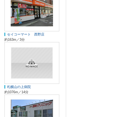
セイコーマート 西野店
約163m／3分
札幌山の上病院
約1076m／14分