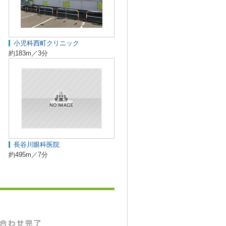
小児科西町クリニック
約183m／3分
長谷川眼科医院
約495m／7分