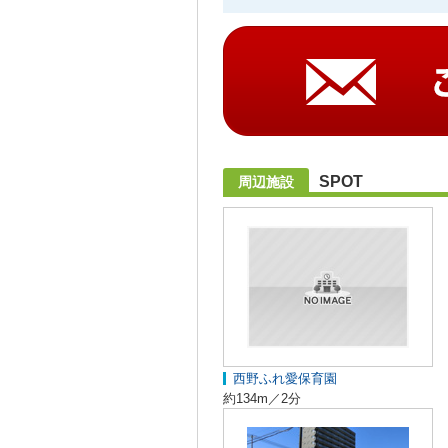
SPOT
周辺施設
西野ふれ愛保育園
約134m／2分