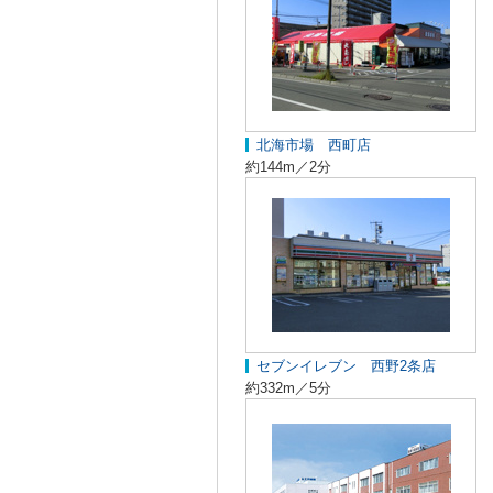
北海市場 西町店
約144m／2分
セブンイレブン 西野2条店
約332m／5分