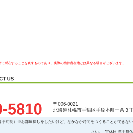
所に所在することを表すものであり、実際の物件所在地とは異なる場合がございます。
CT US
9-5810
〒006-0021
北海道札幌市手稲区手稲本町一条３丁目
:00以降は予約制）※お部屋探しをしたいけど、なかなか時間をつくることができ
さい。 定休日:年中無休