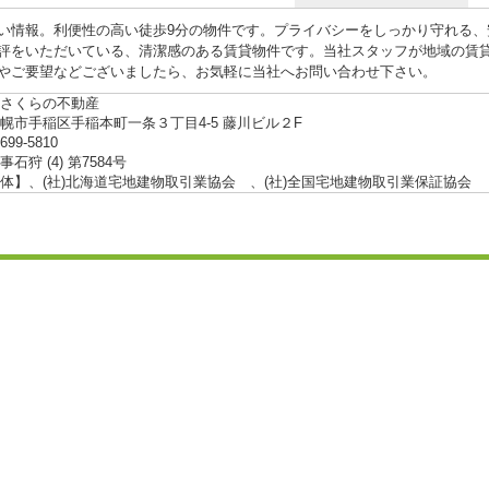
しい情報。利便性の高い徒歩9分の物件です。プライバシーをしっかり守れる
評をいただいている、清潔感のある賃貸物件です。当社スタッフが地域の賃
やご要望などございましたら、お気軽に当社へお問い合わせ下さい。
さくらの不動産
幌市手稲区手稲本町一条３丁目4-5 藤川ビル２F
-699-5810
石狩 (4) 第7584号
体】、(社)北海道宅地建物取引業協会 、(社)全国宅地建物取引業保証協会