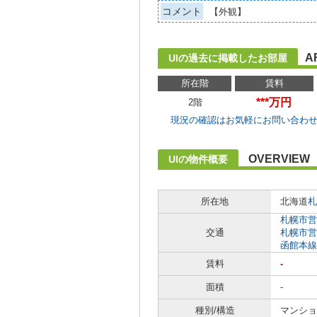
コメント
【外観】
A
UIの過去に掲載したお部屋
所在階
賃料
***万円
2階
現況の確認はお気軽にお問い合わ
OVERVIEW
UIの物件概要
所在地
北海道
札
札幌市営
交通
札幌市営
函館本線
賃料
-
面積
-
種別/構造
マンショ