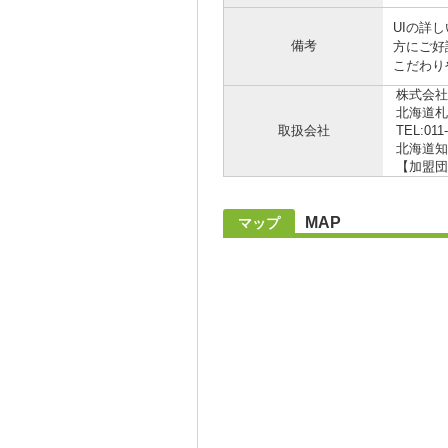
UIの詳
備考
方にご好
こだわり
株式会社
北海道札
取扱会社
TEL:011
北海道知事
【加盟団
MAP
マップ