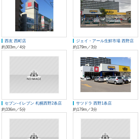
西友 西町店
ジェイ・アール生鮮市場 西野店
約303m／4分
約179m／3分
セブン-イレブン 札幌西野2条店
サツドラ 西野1条店
約336m／5分
約179m／3分