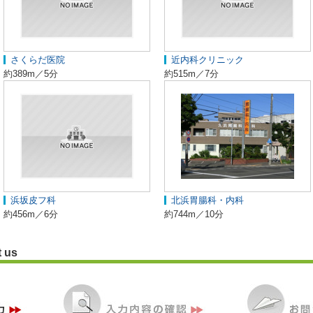
さくらだ医院
近内科クリニック
約389m／5分
約515m／7分
浜坂皮フ科
北浜胃腸科・内科
約456m／6分
約744m／10分
t us