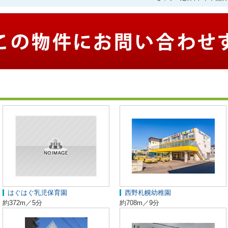
はぐはぐ乳児保育園
西野札幌幼稚園
約372m／5分
約708m／9分