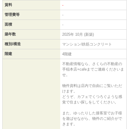
賃料
-
管理費等
-
面積
-
築年数
2025年 10月 (新築)
種別/構造
マンション/鉄筋コンクリート
階建
4階建
不動産情報なら、さくらの不動産の
手稲本店+cafeまでご連絡くださいま
せ。
物件資料は店内で自由にご覧いただ
けます。
どうぞ、カフェでくつろぐような感
覚で住まい探しをしてください。
また、ゆったりした接客室でお子様
を遊ばせながら、物件のご紹介がで
きます。