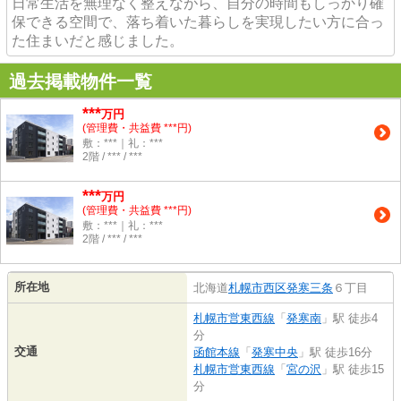
日常生活を無理なく整えながら、自分の時間もしっかり確
保できる空間で、落ち着いた暮らしを実現したい方に合っ
た住まいだと感じました。
過去掲載物件一覧
***
万円
(管理費・共益費 ***円)
敷：***｜礼：***
2階 / *** / ***
***
万円
(管理費・共益費 ***円)
敷：***｜礼：***
2階 / *** / ***
所在地
北海道
札幌市西区
発寒三条
６丁目
札幌市営東西線
「
発寒南
」駅 徒歩4
分
交通
函館本線
「
発寒中央
」駅 徒歩16分
札幌市営東西線
「
宮の沢
」駅 徒歩15
分