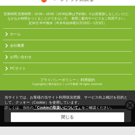
営業時間:営業時間：10:00～18:00（18:00以降は予約制）※お部屋探しをしたいけど、
なかなか時間をつくることができない方。 夜間ご案内サービスをご利用下さい。
定休日:年中無休（年末年始休暇12月29日～1月3日）
ホーム
会社概要
お問い合わせ
PCサイト
プライバシーポリシー
利用規約
｜
Copyright(c) 株式会社さくらの不動産 All rights reserved.
当サイトでは、お客様の当サイト利用状況把握、サービス向上検討を目的と
して、クッキー（Cookie）を使用しています。
詳しくは、当社の
「Cookieの取扱いについて」
をご確認ください。
こちらの物件をご覧の方に
お勧めな物件
はこちら
閉じる