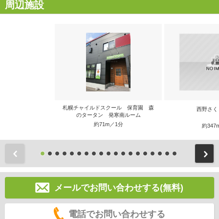
周辺施設
札幌チャイルドスクール 保育園 森
西野さく
のタータン 発寒南ルーム
約71m／1分
約347
前
メールでお問い合わせする(無料)
電話でお問い合わせする