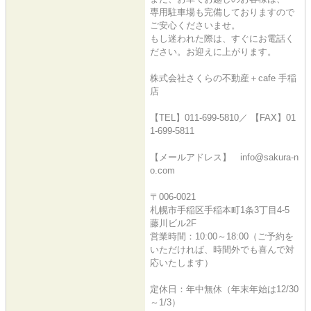
専用駐車場も完備しておりますので
ご安心くださいませ。
もし迷われた際は、すぐにお電話く
ださい。お迎えに上がります。
株式会社さくらの不動産＋cafe 手稲
店
【TEL】011-699-5810／ 【FAX】01
1-699-5811
【メールアドレス】 info@sakura-n
o.com
〒006-0021
札幌市手稲区手稲本町1条3丁目4-5
藤川ビル2F
営業時間：10:00～18:00（ご予約を
いただければ、時間外でも喜んで対
応いたします）
定休日：年中無休（年末年始は12/30
～1/3）