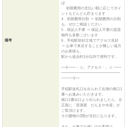
ば、
初期費用の支払い額に応じてポイ
ントもどんどん貯まります
4．初期費用分割 ⇒ 初期費用の分割
も、ぜひご相談ください
5．保証人不要 ⇒ 保証人不要の賃貸
物件も多数ございます
備考
6．手稲駅前好立地でアクセス良好
⇒ お車で来店することが難しい遠方
のお客様も、
駅から徒歩約1分以内で便利です。
━╋━━・☆。アクセス・。☆ ━━
━━━━━━━━━━━━━━━━
━━━╋━
手稲駅改札口を出られて右側の南口1
番へお進みいただきます。
南口1番出口より出られましたら、左
正面に「居酒屋 だんまや水産」が
ご覧頂けます。
その建物の2階が当社になります。
また、お車でお越しのお客様は、