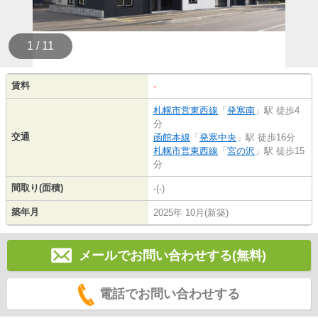
1 / 11
賃料
-
札幌市営東西線
「
発寒南
」駅 徒歩4
分
交通
函館本線
「
発寒中央
」駅 徒歩16分
札幌市営東西線
「
宮の沢
」駅 徒歩15
分
間取り(面積)
-(-)
築年月
2025年 10月(新築)
メールでお問い合わせする(無料)
電話でお問い合わせする