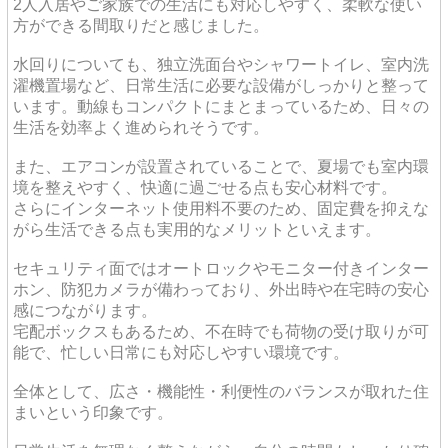
2人入居やご家族での生活にも対応しやすく、柔軟な使い
方ができる間取りだと感じました。
水回りについても、独立洗面台やシャワートイレ、室内洗
濯機置場など、日常生活に必要な設備がしっかりと整って
います。動線もコンパクトにまとまっているため、日々の
生活を効率よく進められそうです。
また、エアコンが設置されていることで、夏場でも室内環
境を整えやすく、快適に過ごせる点も安心材料です。
さらにインターネット使用料不要のため、固定費を抑えな
がら生活できる点も実用的なメリットといえます。
セキュリティ面ではオートロックやモニター付きインター
ホン、防犯カメラが備わっており、外出時や在宅時の安心
感につながります。
宅配ボックスもあるため、不在時でも荷物の受け取りが可
能で、忙しい日常にも対応しやすい環境です。
全体として、広さ・機能性・利便性のバランスが取れた住
まいという印象です。