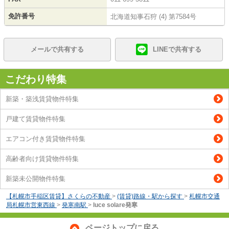
免許番号
北海道知事石狩 (4) 第7584号
メールで共有する
LINEで共有する
こだわり特集
新築・築浅賃貸物件特集
戸建て賃貸物件特集
エアコン付き賃貸物件特集
高齢者向け賃貸物件特集
新築未公開物件特集
【札幌市手稲区賃貸】さくらの不動産
>
(賃貸)路線・駅から探す
>
札幌市交通
局札幌市営東西線
>
発寒南駅
>
luce solare発寒
ページトップに戻る