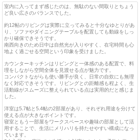
室内に入ってまず感じたのは、無駄のない間取りとちょう
ど良い広さのバランスでした。
約12帖のリビングは実際に立ってみると十分なゆとりがあ
り、ソファやダイニングテーブルを配置しても動線をしっ
かり確保できそうです。
南西向きのため日中は自然光が入りやすく、在宅時間も心
地よく過ごせる空間という印象を受けました。
カウンターキッチンはリビングと一体感のある配置で、料
理をしながら空間全体を見渡せる点が魅力です。
コンパクトながらも使い勝手が良く、日常の自炊にも無理
なく対応できそうです。リビングとの距離感も程よく、生
活動線がスムーズに整えられている点は実用的だと感じま
した。
洋室は5.7帖と5.4帖の2部屋があり、それぞれ用途を分けて
使える点が大きなポイントです。
寝室ともう一部屋をワークスペースや趣味の部屋として活
用することで、生活にメリハリを持たせやすい構成になっ
ています。