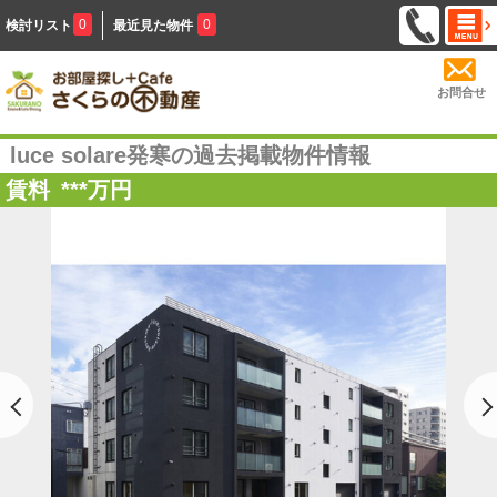
0
0
検討リスト
最近見た物件
お問合せ
luce solare発寒の過去掲載物件情報
賃料
***
万円