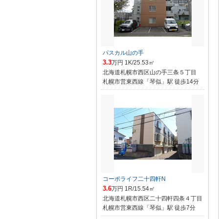
パスカル山の手
3.3
万円 1K/25.53㎡
北海道札幌市西区山の手三条５丁目
札幌市営東西線「琴似」駅 徒歩14分
コーポライフ二十四軒N
3.6
万円 1R/15.54㎡
北海道札幌市西区二十四軒四条４丁目
札幌市営東西線「琴似」駅 徒歩7分