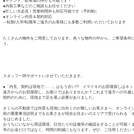
●テナント、駐車場の仲介も可能です！
●内装工事などのご相談もお任せください
●忙しい方必見！営業時間外も対応可能です（予約制）
●オンライン内見＆契約対応
～転勤/入学/転職等ご遠方のお客様にも多数ご利用いただいております
たくさんの物件をご用意しております。色々な物件の中から、ご希望条件
う。
スタッフ一同サポートいさせていただきます。
●「内見、契約は現地で……」はもう古い!? イマドキのお部屋探しはネッ
遠方からのお部屋探し、お困りではありませんか？これまで遠方への引越
契約のために、現地まで足を運ぶ必要がありました。
さくらの不動産では何度も現地に出向くのが難しいお客さまへ、オンライ
前の重要事項説明までをお客さまが現在お住まいのエリアで受けられる「
をはじめました。
おうちにいながら周辺環境、日当たりや設備等の確認をすることが可能！
等のお金だけではなく、時間の削減にもなります。ぜひ、ご活用ください