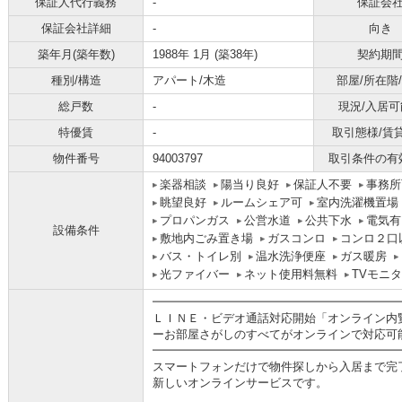
保証人代行義務
-
保証会
保証会社詳細
-
向き
築年月(築年数)
1988年 1月 (築38年)
契約期
種別/構造
アパート/木造
部屋/所在階
総戸数
-
現況/入居可
特優賃
-
取引態様/賃
物件番号
94003797
取引条件の有
楽器相談
陽当り良好
保証人不要
事務所
眺望良好
ルームシェア可
室内洗濯機置場
プロパンガス
公営水道
公共下水
電気有
設備条件
敷地内ごみ置き場
ガスコンロ
コンロ２口
バス・トイレ別
温水洗浄便座
ガス暖房
光ファイバー
ネット使用料無料
TVモニ
━━━━━━━━━━━━━━━━━━━━━
ＬＩＮＥ・ビデオ通話対応開始「オンライン内
ーお部屋さがしのすべてがオンラインで対応可
━━━━━━━━━━━━━━━━━━━━━
スマートフォンだけで物件探しから入居まで完
新しいオンラインサービスです。