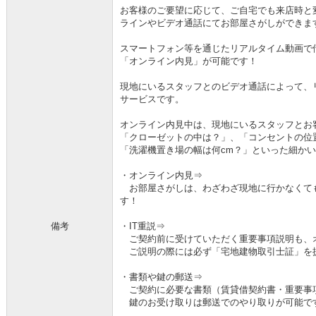
お客様のご要望に応じて、ご自宅でも来店時と
ラインやビデオ通話にてお部屋さがしができま
スマートフォン等を通じたリアルタイム動画で
「オンライン内見」が可能です！
現地にいるスタッフとのビデオ通話によって、
サービスです。
オンライン内見中は、現地にいるスタッフとお
「クローゼットの中は？」、「コンセントの位
「洗濯機置き場の幅は何cm？」といった細か
・オンライン内見⇒
お部屋さがしは、わざわざ現地に行かなくて
す！
備考
・IT重説⇒
ご契約前に受けていただく重要事項説明も、
ご説明の際には必ず「宅地建物取引士証」を
・書類や鍵の郵送⇒
ご契約に必要な書類（賃貸借契約書・重要事
鍵のお受け取りは郵送でのやり取りが可能で