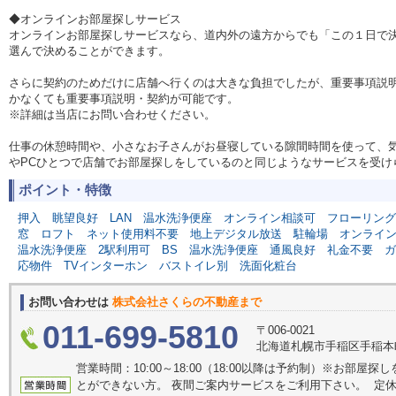
◆オンラインお部屋探しサービス
オンラインお部屋探しサービスなら、道内外の遠方からでも「この１日で
選んで決めることができます。
さらに契約のためだけに店舗へ行くのは大きな負担でしたが、重要事項説
かなくても重要事項説明・契約が可能です。
※詳細は当店にお問い合わせください。
仕事の休憩時間や、小さなお子さんがお昼寝している隙間時間を使って、
やPCひとつで店舗でお部屋探しをしているのと同じようなサービスを受け
ポイント・特徴
押入
眺望良好
LAN
温水洗浄便座
オンライン相談可
フローリング
窓
ロフト
ネット使用料不要
地上デジタル放送
駐輪場
オンライ
温水洗浄便座
2駅利用可
BS
温水洗浄便座
通風良好
礼金不要
ガ
応物件
TVインターホン
バストイレ別
洗面化粧台
お問い合わせは
株式会社さくらの不動産まで
011-699-5810
〒006-0021
北海道札幌市手稲区手稲本町
営業時間：10:00～18:00（18:00以降は予約制）※お部
とができない方。 夜間ご案内サービスをご利用下さい。 定休日