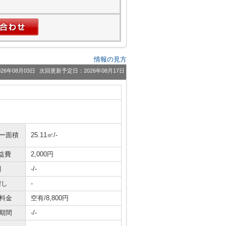
情報の見方
26年08月03日
次回更新予定日：2026年08月17日
ニー面積
25.11㎡/-
益費
2,000円
引
-/-
増し
-
料金
空有/8,800円
期間
-/-