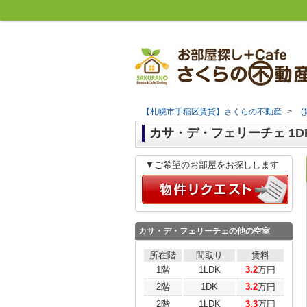
【札幌市手稲区賃貸】さくらの不動産
>
カサ・デ・フェリーチェ 1DK
▼ご希望のお部屋をお探しします
カサ・デ・フェリーチェ
の他の空室
所在階
間取り
賃料
1階
1LDK
3.2
万円
2階
1DK
3.2
万円
2階
1LDK
3.3
万円