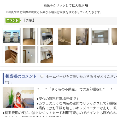
画像をクリックして拡大表示
※写真や図と実際の現状とが異なる場合は現状を優先させていただきます。
【外観】
担当者のコメント
ホームページをご覧いただきありがとうござい
です。
＊ … * 『さくらの不動産』 でのお部屋探し* … ＊
●安心の無料駐車場完備です
●カフェのような内装の空間でリラックスして部屋探
●店内にはお子様も嬉しいキッズコーナーがあり、
●初期費用の支払いはクレジットカード利用可能なのでポイントも貯められ