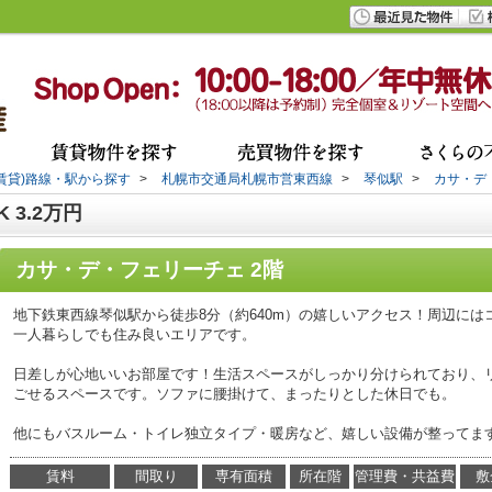
(賃貸)路線・駅から探す
>
札幌市交通局札幌市営東西線
>
琴似駅
>
カサ・デ
 3.2万円
カサ・デ・フェリーチェ 2階
地下鉄東西線琴似駅から徒歩8分（約640m）の嬉しいアクセス！周辺に
一人暮らしでも住み良いエリアです。
日差しが心地いいお部屋です！生活スペースがしっかり分けられており、
ごせるスペースです。ソファに腰掛けて、まったりとした休日でも。
他にもバスルーム・トイレ独立タイプ・暖房など、嬉しい設備が整ってま
賃料
間取り
専有面積
所在階
管理費・共益費
敷