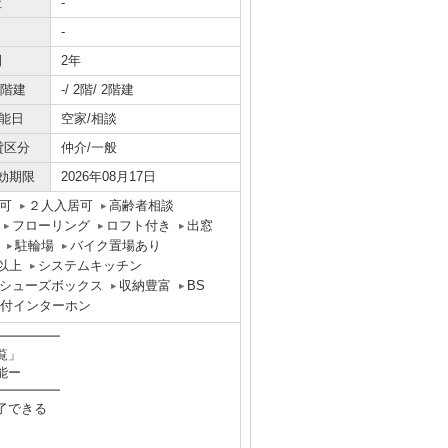
社
-
-
間
2年
/階建
-/ 2階/ 2階建
能日
空家/相談
貸区分
仲介/一般
効期限
2026年08月17日
可
２人入居可
高齢者相談
フローリング
ロフト付き
出窓
駐輪場
バイク置場あり
以上
システムキッチン
シューズボックス
収納豊富
BS
タ付インターホン
━━━━━
覧」
能ー
━━━━━
了できる