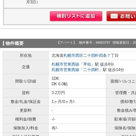
月3日）
【アパート】
物件番号：94003797
情報更新日：20
物件概要
所在地
北海道
札幌市西区
二十四軒四条
７丁目
札幌市営東西線
「
琴似
」駅 徒歩8分
交通
札幌市営東西線
「
二十四軒
」駅 徒歩14分
1DK
間取り/詳細
面積/バルコ
DK 6.0帖
賃料
3.2万円
管理費・共
敷金/礼金/保証金
1ヶ月/0ヶ月/-
償却/敷
更新料
-
敷金積み
権利金/雑費
-/-
駐車場/月額
保険加入/料金
有/-
保険名/保険