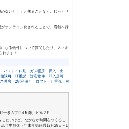
決めないと！」と焦ることなく、じっくり
明がオンライン化されることで、店舗へ行
気になる物件について質問したり、スマホ
られます！
バストイレ別
ガス暖房
押入
出
ン相談可
IT重説
対応物件
即入居可
ス暖房
2駅利用可
ロフト
IT重説
対
一条３丁目4-5 藤川ビル２F
屋探しをしたいけど、なかなか時間をつくるこ
:年中無休（年末年始休暇12月29日～1