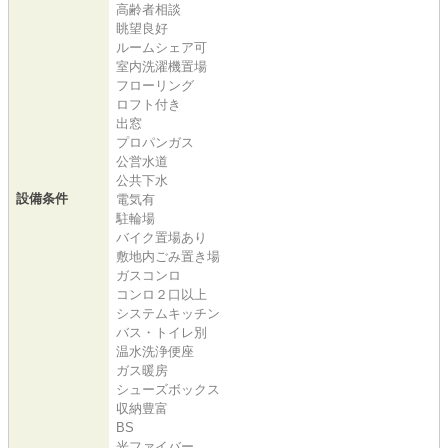
高齢者相談
眺望良好
ルームシェア可
室内洗濯機置場
フローリング
ロフト付き
出窓
プロパンガス
公営水道
公共下水
設備条件
電気有
駐輪場
バイク置場あり
敷地内ごみ置き場
ガスコンロ
コンロ２口以上
システムキッチン
バス・トイレ別
温水洗浄便座
ガス暖房
シューズボックス
収納豊富
BS
光ファイバー