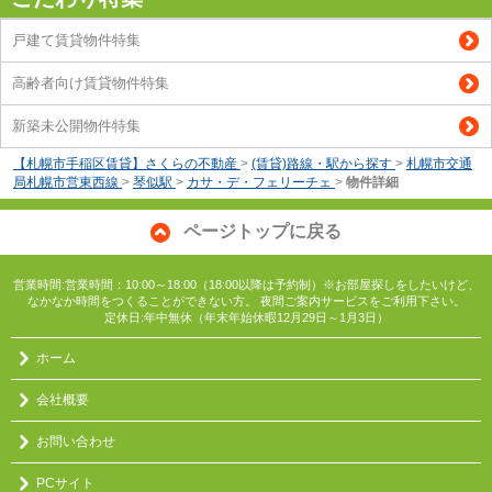
戸建て賃貸物件特集
高齢者向け賃貸物件特集
新築未公開物件特集
【札幌市手稲区賃貸】さくらの不動産
>
(賃貸)路線・駅から探す
>
札幌市交通
局札幌市営東西線
>
琴似駅
>
カサ・デ・フェリーチェ
>
物件詳細
ページトップに戻る
営業時間:営業時間：10:00～18:00（18:00以降は予約制）※お部屋探しをしたいけど、
なかなか時間をつくることができない方。 夜間ご案内サービスをご利用下さい。
定休日:年中無休（年末年始休暇12月29日～1月3日）
ホーム
会社概要
お問い合わせ
PCサイト