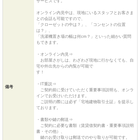
サービスです。
オンライン内見中は、現地にいるスタッフとお客さま
との会話も可能ですので、
「クローゼットの中は？」、「コンセントの位置
は？」、
「洗濯機置き場の幅は何cm？」といった細かい質問
もできます。
・オンライン内見⇒
お部屋さがしは、わざわざ現地に行かなくても、自
宅や外出先からの内覧が可能で
す！
・IT重説⇒
備考
ご契約前に受けていただく重要事項説明も、オンラ
インでお受けいただけます。
ご説明の際には必ず「宅地建物取引士証」を提示し
ております。
・書類や鍵の郵送⇒
ご契約に必要な書類（賃貸借契約書・重要事項説明
書・その他）、
鍵のお受け取りは郵送でのやり取りが可能です。