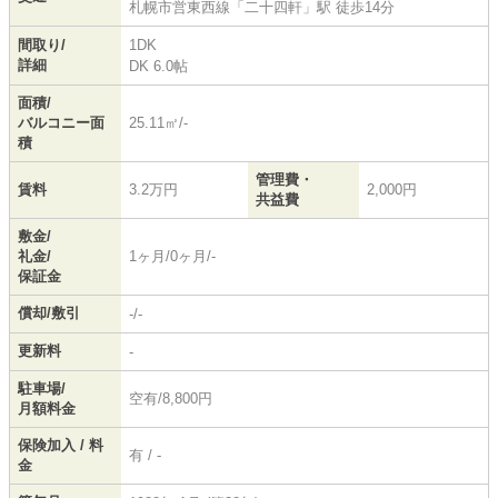
札幌市営東西線
「
二十四軒
」駅 徒歩14分
間取り/
1DK
詳細
DK 6.0帖
面積/
バルコニー面
25.11㎡/-
積
管理費・
賃料
3.2万円
2,000円
共益費
敷金/
礼金/
1ヶ月/0ヶ月/-
保証金
償却/敷引
-/-
更新料
-
駐車場/
空有/8,800円
月額料金
保険加入 / 料
有 / -
金