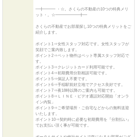
━╋━━━ ・☆。さくらの不動産の10つの特典メリ
ット・。☆━━━━━━╋━
さくらの不動産でお部屋探し10つの特典メリットをご
紹介します。
ポイント1⇒女性スタッフ対応です。女性スタッフが
笑顔でご案内致します。
ポイント2⇒ペット物件はペット専属スタッフ対応で
す。
ポイント3⇒クレジットカード利用可能です。
ポイント4⇒初期費用分割相談可能です。
ポイント5⇒保証人不要です。
ポイント6⇒手稲駅前好立地でアクセス良好です。
ポイント7⇒夜18時以降のご案内も可能です。
ポイント8⇒ＬＩＮＥ・ビデオ通話対応開始「オンラ
イン内覧」
ポイント9⇒ご希望場所・ご自宅などからの無料送迎
いたします。
ポイント10⇒契約時に必要な初期費用を『分割払い』
でお支払い頂く事が可能です。
ポータルサイトや他社サイトで気になるお部屋がござ