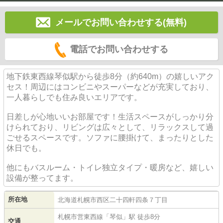
メールでお問い合わせする(無料)
電話でお問い合わせする
地下鉄東西線琴似駅から徒歩8分（約640m）の嬉しいアク
セス！周辺にはコンビニやスーパーなどが充実しており、
一人暮らしでも住み良いエリアです。
日差しが心地いいお部屋です！生活スペースがしっかり分
けられており、リビングは広々として、リラックスして過
ごせるスペースです。ソファに腰掛けて、まったりとした
休日でも。
他にもバスルーム・トイレ独立タイプ・暖房など、嬉しい
設備が整ってます。
所在地
北海道
札幌市西区
二十四軒四条
７丁目
札幌市営東西線
「
琴似
」駅 徒歩8分
交通