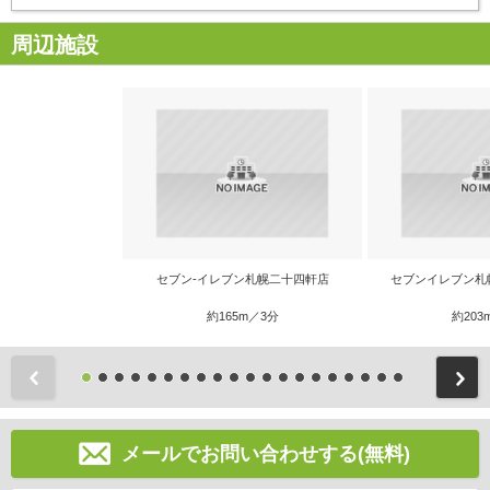
周辺施設
セブン-イレブン札幌二十四軒店
セブンイレブン札
約165m／3分
約203
前
メールでお問い合わせする(無料)