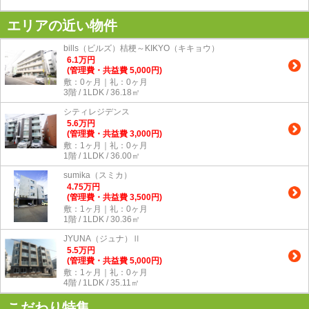
エリアの近い物件
bills（ビルズ）桔梗～KIKYO（キキョウ）
6.1
万
円
(管理費・共益費 5,000円)
敷：0ヶ月｜礼：0ヶ月
3階 / 1LDK / 36.18㎡
シティレジデンス
5.6
万
円
(管理費・共益費 3,000円)
敷：1ヶ月｜礼：0ヶ月
1階 / 1LDK / 36.00㎡
sumika（スミカ）
4.75
万
円
(管理費・共益費 3,500円)
敷：1ヶ月｜礼：0ヶ月
1階 / 1LDK / 30.36㎡
JYUNA（ジュナ）Ⅱ
5.5
万
円
(管理費・共益費 5,000円)
敷：1ヶ月｜礼：0ヶ月
4階 / 1LDK / 35.11㎡
こだわり特集