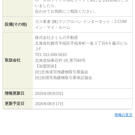
いましたら、
合わせてお気軽にご相談ください。
ガス業者:(株)フジプロパン インターネット：J:COM
設備(その他)
イン・マイ・ルーム
株式会社さくらの不動産
北海道札幌市手稲区手稲本町一条３丁目4-5 藤川ビル
２F
TEL:011-699-5810
取扱会社
北海道知事石狩 (4) 第7584号
【加盟団体】
(社)北海道宅地建物取引業協会
(社)全国宅地建物取引業保証協会
情報更新日
2026年08月03日
更新予定日
2026年08月17日
情報の見方