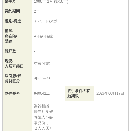
築年月
1988年 1月 (築38年)
契約期間
2年
種別/構造
アパート/木造
部屋/
所在階/
-/2階/2階建
階建
総戸数
-
現況/
空家/相談
入居可能日
取引態様/
仲介/一般
賃貸区分
取引条件の有
物件番号
94004111
2026年08月17日
効期限
楽器相談
陽当り良好
保証人不要
事務所可
２人入居可