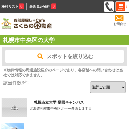
0
0
検討リスト
最近見た物件
お問合せ
札幌市中央区の大学
スポットを絞り込む
※物件情報の周辺施設紹介のページであり、各店舗への問い合わせは当
社では対応できません。
該当件数
3
件
札幌市立大学 桑園キャンパス
北海道札幌市中央区北十一条西１３丁目
-