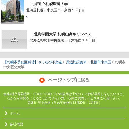
北海道立札幌医科大学
北海道札幌市中央区南一条西１７丁目
-
北海学園大学 札幌山鼻キャンパス
北海道札幌市中央区南二十六条西１１丁目
-
【札幌市手稲区賃貸】さくらの不動産
>
周辺施設案内
>
札幌市中央区
>
札幌市
中央区の大学
ページトップに戻る
営業時間:営業時間：10:00～18:00（18:00以降は予約制）※お部屋探しをしたいけど、
なかなか時間をつくることができない方。 夜間ご案内サービスをご利用下さい。
定休日:年中無休（年末年始休暇12月29日～1月3日）
ホーム
会社概要