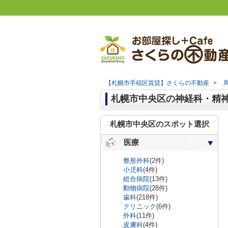
【札幌市手稲区賃貸】さくらの不動産
>
札幌市中央区の神経科・精
札幌市中央区のスポット選択
医療
整形外科
(2件)
小児科
(4件)
総合病院
(13件)
動物病院
(28件)
歯科
(218件)
クリニック
(6件)
外科
(11件)
皮膚科
(4件)