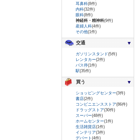
耳鼻科
(8件)
内科
(32件)
眼科
(8件)
神経科・精神科
(9件)
産婦人科
(4件)
その他
(1件)
交通
ガソリンスタンド
(5件)
レンタカー
(2件)
バス停
(1件)
駅
(35件)
買う
ショッピングセンター
(3件)
書店
(2件)
コンビニエンスストア
(86件)
ドラッグストア
(30件)
スーパー
(48件)
ホームセンター
(1件)
生活雑貨店
(1件)
インテリア
(3件)
デパート
(4件)