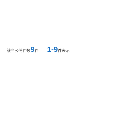
9
1-9
該当公開件数
件
件表示