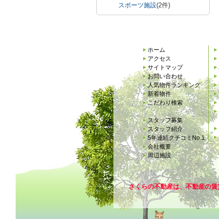
スポーツ施設
(2件)
ホーム
アクセス
サイトマップ
お問い合わせ
人気物件ランキング
新着物件
こだわり検索
スタッフ募集
スタッフ紹介
5年連続クチコミNo.1
会社概要
周辺施設
さくらの不動産は、不動産の賃