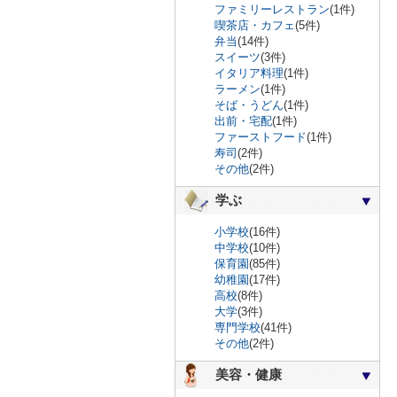
ファミリーレストラン
(1件)
喫茶店・カフェ
(5件)
弁当
(14件)
スイーツ
(3件)
イタリア料理
(1件)
ラーメン
(1件)
そば・うどん
(1件)
出前・宅配
(1件)
ファーストフード
(1件)
寿司
(2件)
その他
(2件)
学ぶ
小学校
(16件)
中学校
(10件)
保育園
(85件)
幼稚園
(17件)
高校
(8件)
大学
(3件)
専門学校
(41件)
その他
(2件)
美容・健康