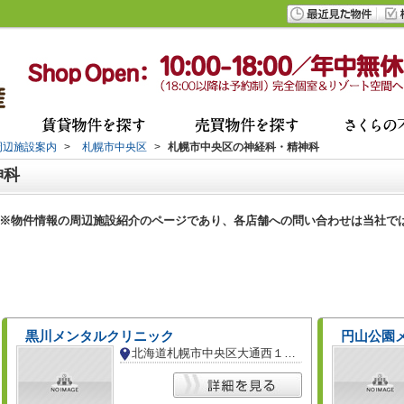
周辺施設案内
>
札幌市中央区
>
札幌市中央区の神経科・精神科
神科
※物件情報の周辺施設紹介のページであり、各店舗への問い合わせは当社で
黒川メンタルクリニック
円山公園
北海道札幌市中央区大通西１８丁目