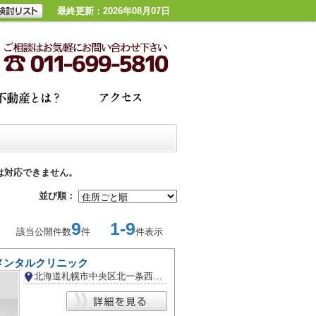
最終更新：2026年08月07日
は対応できません。
並び順：
9
1-9
該当公開件数
件
件表示
メンタルクリニック
北海道札幌市中央区北一条西２５丁目