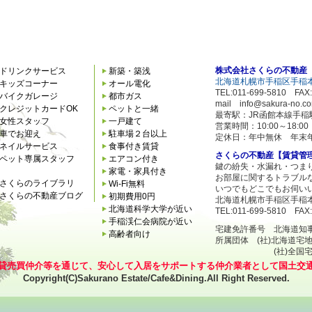
株式会社さくらの不動産
ドリンクサービス
新築・築浅
北海道札幌市手稲区手稲本
キッズコーナー
オール電化
TEL:011-699-5810 FAX:
バイクガレージ
都市ガス
mail info@sakura-no.c
クレジットカードOK
ペットと一緒
最寄駅：JR函館本線手稲
女性スタッフ
一戸建て
営業時間：10:00～18:
車でお迎え
駐車場２台以上
定休日：年中無休 年末
ネイルサービス
食事付き賃貸
さくらの不動産【賃貸管
ペット専属スタッフ
エアコン付き
鍵の紛失・水漏れ・つま
家電・家具付き
お部屋に関するトラブル
さくらのライブラリ
Wi-Fi無料
いつでもどこでもお伺い
さくらの不動産ブログ
初期費用0円
北海道札幌市手稲区手稲本
北海道科学大学が近い
TEL:011-699-5810 FAX:
手稲渓仁会病院が近い
宅建免許番号 北海道知事石狩
高齢者向け
所属団体 (社)北海道宅
(社)全国宅地建
貸売買仲介等を通じて、安心して入居をサポートする仲介業者として国土交
Copyright(C)Sakurano Estate/Cafe&Dining.All Right Reserved.