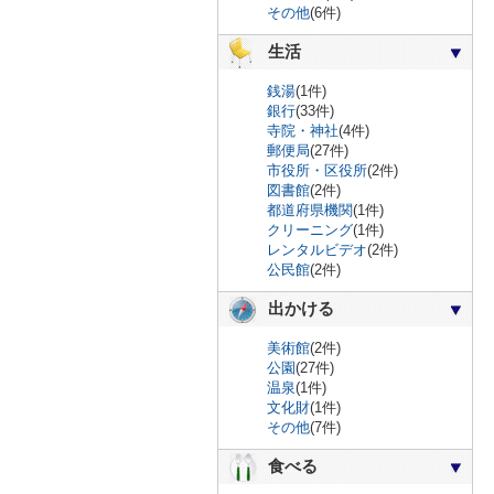
その他
(6件)
生活
銭湯
(1件)
銀行
(33件)
寺院・神社
(4件)
郵便局
(27件)
市役所・区役所
(2件)
図書館
(2件)
都道府県機関
(1件)
クリーニング
(1件)
レンタルビデオ
(2件)
公民館
(2件)
出かける
美術館
(2件)
公園
(27件)
温泉
(1件)
文化財
(1件)
その他
(7件)
食べる