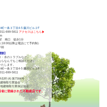
町一条３丁目4-5 藤川ビル２F
011-699-5811
アクセスはこちら
om
駅 南口 徒歩1分
00（18:00以降は電話にて予約制）
年始
理部】
り・水のトラブルなど、
ならなんでもご相談ください！
いたします。
町一条３丁目4-5 藤川ビル２F
011-699-5811
 (4) 第7584号
地建物取引業協会
物取引業保証協会
通省に登録された不動産店です。