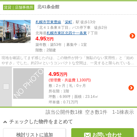
北41条会館
賃貸｜店舗事務所
札幌市営東豊線
「
栄町
」駅 徒歩13分
「北４１条東８丁目」バス停下車 徒歩2分
北海道
札幌市東区
北四十一条東
７丁目
4.95
万円
築年数：築53年 ｜募集中：
1室
階数：2階建
現地を確認してまず感じたのは、この物件が持つ「無駄のない実用性」と「始め
やすさ」でした。約23㎡というコンパクトな空間は、一見すると限られているよ
うに見えますが、実際にはカ...
4.95
万
円
(管理費・共益費 1,100円)
敷：2ヶ月｜礼：0ヶ月
所在階：1階
坪数：6.99坪｜面積：23.14㎡
坪単価：
0.71
万円
該当公開件数
1
棟 空き数
1
件
1-1
棟表示
チェックした物件をまとめて
検討リストに追加
お問い合わせ