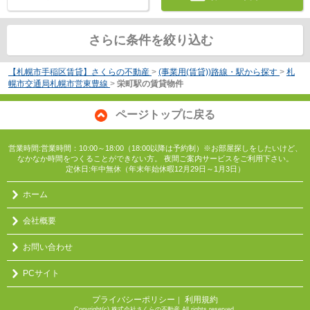
さらに条件を絞り込む
【札幌市手稲区賃貸】さくらの不動産
>
(事業用(賃貸))路線・駅から探す
>
札
幌市交通局札幌市営東豊線
>
栄町駅の賃貸物件
ページトップに戻る
営業時間:営業時間：10:00～18:00（18:00以降は予約制）※お部屋探しをしたいけど、
なかなか時間をつくることができない方。 夜間ご案内サービスをご利用下さい。
定休日:年中無休（年末年始休暇12月29日～1月3日）
ホーム
会社概要
お問い合わせ
PCサイト
プライバシーポリシー
利用規約
｜
Copyright(c) 株式会社さくらの不動産 All rights reserved.